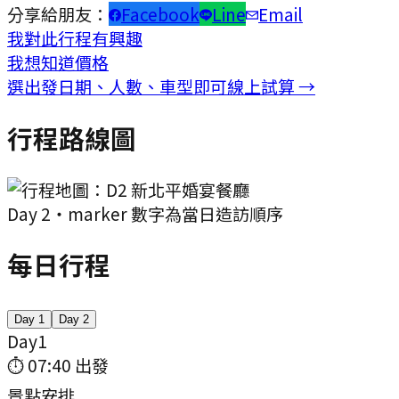
分享給朋友：
Facebook
Line
Email
我對此行程有興趣
我想知道價格
選出發日期、人數、車型即可線上試算 →
行程路線圖
Day
2
・marker 數字為當日造訪順序
每日行程
Day
1
Day
2
Day
1
⏱
07:40
出發
景點安排