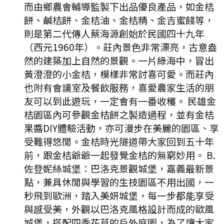
而由鄉農會輔導監製下出品優良產品，如金桔
餅、鹹桔餅、金桔油、金桔精、金吉蜜餞等，
則是第二代傳人蔡海源創始於民國四十九年
（西元1960年）。莊內景色非常漂亮，古意盎
然的建築加上自然的景觀。一片綠海中，冒出
黃澄澄的小金桔，模樣非常討喜可愛。而莊內
也附有會議室及餐飲服務，喜愛農家生活的朋
友可以到此遊玩，一定會有一番收穫。 民雄金
桔園區內可參觀金桔餅之製造過程，並有金桔
果醬DIY體驗活動，亦可漫步在美麗的園區、享
受難得悠閒。金桔時光隧道帶大家回到五十年
前，跟金桔爺爺一起發覺金桔的無窮妙用。 B.
佐登妮絲城堡：巴洛克景觀城堡，嘉義最新景
點，兼具休閒與學習的生技園區不用出國，一
秒飛到歐洲，踏入美妍城堡，每一步都能享受
與感受美，外觀以巴洛克風格設計而成的歐風
城堡，搭配四季花草的戶外庭園，為了讓大家