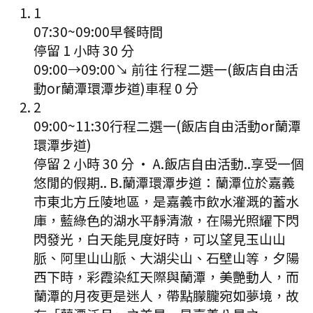
1
07:30
~
09:00
早餐時間
停留 1 小時 30 分
09:00
→
09:00
↘ 前往
行程二選一(飯店自由活
動or蘭潭環潭步道)
車程
0
分
2
09:00
~
11:30
行程二選一(飯店自由活動or蘭潭
環潭步道)
停留 2 小時 30 分
·
A.飯店自由活動..享受一個
悠閒的假期.. B.蘭潭環潭步道：蘭潭位於嘉義
市東北方丘陵地區，是嘉義市飲水灌溉的蓄水
庫，藍綠色的湖水平靜清澈，在陽光照耀下閃
閃發光，白天能見度好時，可以望見玉山山
脈、阿里山山脈、大湖尖山、石壁山等，夕陽
西下時，彩霞染紅天際與蘭潭，美艷動人，而
蘭潭的月夜更是迷人，帶點朦朧宛如夢境，故