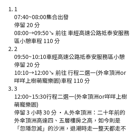
1
07:40
~
08:00
集合出發
停留 20 分
08:00
→
09:50
↘ 前往
車經高速公路抵泰安服務
區小憩
車程
110
分
2
09:50
~
10:10
車經高速公路抵泰安服務區小憩
停留 20 分
10:10
→
12:00
↘ 前往
行程二選一(外傘頂洲or
咩咩上樹萌寵樂園)
車程
110
分
3
12:00
~
15:30
行程二選一(外傘頂洲or咩咩上樹
萌寵樂園)
停留 3 小時 30 分
·
A.外傘頂洲：二十年前的
外傘頂洲高達四、五層樓房之高，如今則是
「忽隱忽滅」的沙洲，退潮時走一整天都走不