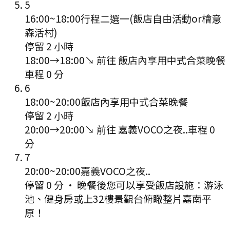
5
16:00
~
18:00
行程二選一(飯店自由活動or檜意
森活村)
停留 2 小時
18:00
→
18:00
↘ 前往
飯店內享用中式合菜晚餐
車程
0
分
6
18:00
~
20:00
飯店內享用中式合菜晚餐
停留 2 小時
20:00
→
20:00
↘ 前往
嘉義VOCO之夜..
車程
0
分
7
20:00
~
20:00
嘉義VOCO之夜..
停留 0 分
·
晚餐後您可以享受飯店設施：游泳
池、健身房或上32樓景觀台俯瞰整片嘉南平
原！