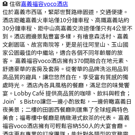
🏨 住宿
嘉義福容voco酒店
位於嘉義市西區，緊鄰世賢路綠園道，交通便捷。
酒店距離嘉義火車站僅10分鐘車程、高鐵嘉義站約
30分鐘車程、距中山高嘉義交流道僅僅只有4公里不
到。酒店週邊景點豐富多樣，有檜意森活村、嘉義
文創園區、故宮南院等，更是前往阿里山、玉山國
家公園最佳的中繼站，適合各個不同年齡層的旅
客。 嘉義福容voco酒店擁有370間融合在地元素、
舒適豪華的客房及套房。從奢華的品牌洗浴用品到
高品質的寢具，讓您悠然自在，享受富有質感的獨
處時光。 酒店內各具風格的餐廳，滿足您的味覺饗
宴。Lobby Café 提供高品質的咖啡、飲料與輕食；
Join’s Bistro讓您一邊小酌放鬆，一邊俯瞰嘉義日
夜美景；二樓的田園西餐廳則匯集了全球經典特色
美食；福粵樓中餐廳是精緻港式飲茶的代表。 嘉義
福容voco酒店擁有可輕鬆容納550人的大宴會廳。
酒店更有專業的訂席團隊，能針對各類型的宴務需