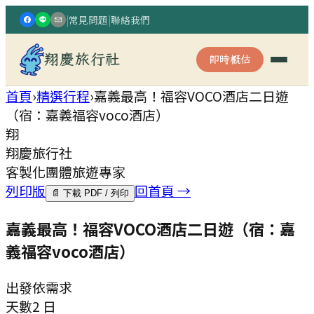
|
常見問題
|
聯絡我們
翔慶旅行社
即時概估
首頁
›
精選行程
›
嘉義最高！福容VOCO酒店二日遊
（宿：嘉義福容voco酒店）
翔
翔慶旅行社
客製化團體旅遊專家
列印版
回首頁 →
📄 下載 PDF / 列印
嘉義最高！福容VOCO酒店二日遊（宿：嘉
義福容voco酒店）
出發
依需求
天數
2 日