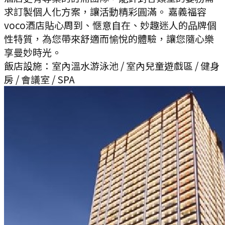
求訂製個人化方案，讓活動精彩圓滿。 嘉義福容
voco酒店貼心周到、愜意自在、妙趣迷人的品牌個
性特質，為您帶來舒適而愉悅的體驗，讓您隨心樂
享曼妙時光。
飯店設施：
室內溫水游泳池 / 室內兒童遊戲區 / 健身
房 / 會議室 / SPA