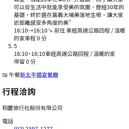
可以從生活中就能享受美的氛圍，歷經30年的
基礎，終於選在嘉義大埔美落地生根，讓大家
近距離感受多角度的美"
16:10
→
16:10
↘ 前往
車經高速公路回程 / 溫暖
的家
車程
0
分
5
16:10
~
16:10
車經高速公路回程 / 溫暖的家
停留 0 分
🍱 午餐
新北平婚宴餐廳
行程洽詢
翔慶旅行社股份有限公司
電話
(02) 2397-1277