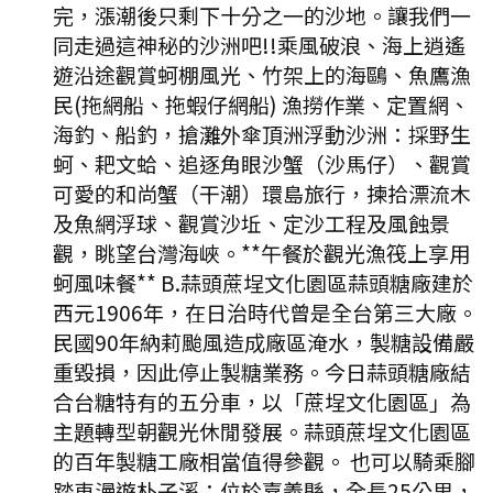
完，漲潮後只剩下十分之一的沙地。讓我們一
同走過這神秘的沙洲吧!!乘風破浪、海上逍遙
遊沿途觀賞蚵棚風光、竹架上的海鷗、魚鷹漁
民(拖網船、拖蝦仔網船) 漁撈作業、定置網、
海釣、船釣，搶灘外傘頂洲浮動沙洲：採野生
蚵、耙文蛤、追逐角眼沙蟹（沙馬仔）、觀賞
可愛的和尚蟹（干潮）環島旅行，揀拾漂流木
及魚網浮球、觀賞沙坵、定沙工程及風蝕景
觀，眺望台灣海峽。**午餐於觀光漁筏上享用
蚵風味餐** B.蒜頭蔗埕文化園區蒜頭糖廠建於
西元1906年，在日治時代曾是全台第三大廠。
民國90年納莉颱風造成廠區淹水，製糖設備嚴
重毀損，因此停止製糖業務。今日蒜頭糖廠結
合台糖特有的五分車，以「蔗埕文化園區」為
主題轉型朝觀光休閒發展。蒜頭蔗埕文化園區
的百年製糖工廠相當值得參觀。 也可以騎乘腳
踏車漫遊朴子溪：位於嘉義縣，全長25公里，