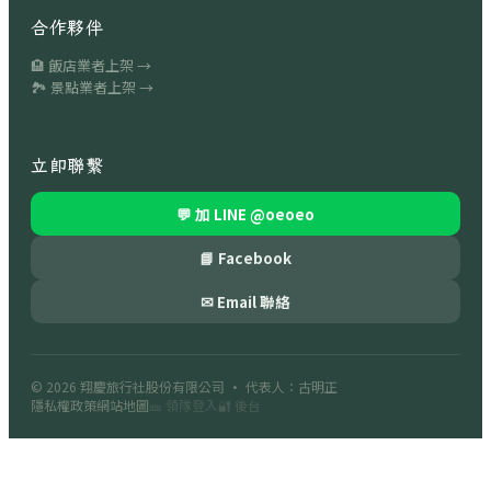
合作夥伴
🏨 飯店業者上架 →
🏞 景點業者上架 →
立即聯繫
💬 加 LINE
@oeoeo
📘 Facebook
✉ Email 聯絡
© 2026
翔慶旅行社股份有限公司
· 代表人：古明正
隱私權政策
網站地圖
🎫 領隊登入
🔐 後台