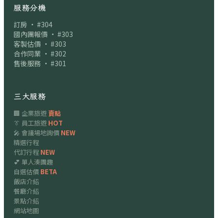
服務分機
訂房 · #304
國內團報價 · #303
客製估價 · #303
合作同業 · #302
售後服務 · #301
三大服務
🏢 企業旅遊
賣點
👔 員工旅遊
HOT
🎤 會議場地詢價
NEW
精選行程
代訂行程
NEW
💕 單人湊團趣
自選估價
BETA
飯店介紹
餐廳介紹
景點介紹
網站地圖