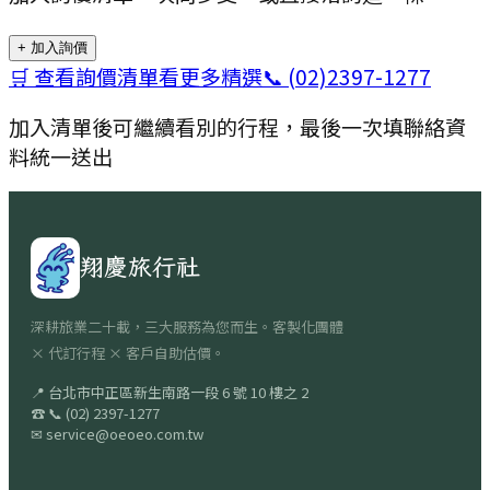
+ 加入詢價
🛒 查看詢價清單
看更多精選
📞
(02)2397-1277
加入清單後可繼續看別的行程，最後一次填聯絡資
料統一送出
翔慶旅行社
深耕旅業二十載，三大服務為您而生。客製化團體
× 代訂行程 × 客戶自助估價。
📍
台北市中正區新生南路一段 6 號 10 樓之 2
☎
📞
(02) 2397-1277
✉
service@oeoeo.com.tw