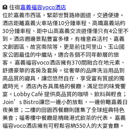
🏨 住宿
嘉義福容voco酒店
位於嘉義市西區，緊鄰世賢路綠園道，交通便捷。
酒店距離嘉義火車站僅10分鐘車程、高鐵嘉義站約
30分鐘車程、距中山高嘉義交流道僅僅只有4公里不
到。酒店週邊景點豐富多樣，有檜意森活村、嘉義
文創園區、故宮南院等，更是前往阿里山、玉山國
家公園最佳的中繼站，適合各個不同年齡層的旅
客。 嘉義福容voco酒店擁有370間融合在地元素、
舒適豪華的客房及套房。從奢華的品牌洗浴用品到
高品質的寢具，讓您悠然自在，享受富有質感的獨
處時光。 酒店內各具風格的餐廳，滿足您的味覺饗
宴。Lobby Café 提供高品質的咖啡、飲料與輕食；
Join’s Bistro讓您一邊小酌放鬆，一邊俯瞰嘉義日
夜美景；二樓的田園西餐廳則匯集了全球經典特色
美食；福粵樓中餐廳是精緻港式飲茶的代表。 嘉義
福容voco酒店擁有可輕鬆容納550人的大宴會廳。