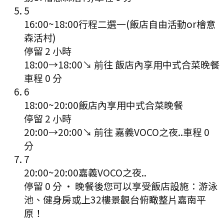
5
16:00
~
18:00
行程二選一(飯店自由活動or檜意
森活村)
停留 2 小時
18:00
→
18:00
↘ 前往
飯店內享用中式合菜晚餐
車程
0
分
6
18:00
~
20:00
飯店內享用中式合菜晚餐
停留 2 小時
20:00
→
20:00
↘ 前往
嘉義VOCO之夜..
車程
0
分
7
20:00
~
20:00
嘉義VOCO之夜..
停留 0 分
·
晚餐後您可以享受飯店設施：游泳
池、健身房或上32樓景觀台俯瞰整片嘉南平
原！