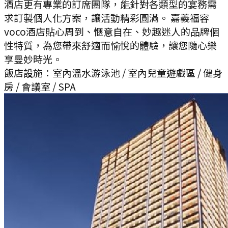
酒店更有專業的訂席團隊，能針對各類型的宴務需
求訂製個人化方案，讓活動精彩圓滿。 嘉義福容
voco酒店貼心周到、愜意自在、妙趣迷人的品牌個
性特質，為您帶來舒適而愉悅的體驗，讓您隨心樂
享曼妙時光。
飯店設施：
室內溫水游泳池 / 室內兒童遊戲區 / 健身
房 / 會議室 / SPA