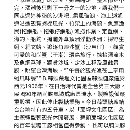
完，漲潮後只剩下十分之一的沙地。讓我們一
同走過這神秘的沙洲吧!!乘風破浪、海上逍遙
遊沿途觀賞蚵棚風光、竹架上的海鷗、魚鷹漁
民(拖網船、拖蝦仔網船) 漁撈作業、定置網、
海釣、船釣，搶灘外傘頂洲浮動沙洲：採野生
蚵、耙文蛤、追逐角眼沙蟹（沙馬仔）、觀賞
可愛的和尚蟹（干潮）環島旅行，揀拾漂流木
及魚網浮球、觀賞沙坵、定沙工程及風蝕景
觀，眺望台灣海峽。**午餐於觀光漁筏上享用
蚵風味餐** B.蒜頭蔗埕文化園區蒜頭糖廠建於
西元1906年，在日治時代曾是全台第三大廠。
民國90年納莉颱風造成廠區淹水，製糖設備嚴
重毀損，因此停止製糖業務。今日蒜頭糖廠結
合台糖特有的五分車，以「蔗埕文化園區」為
主題轉型朝觀光休閒發展。蒜頭蔗埕文化園區
的百年製糖工廠相當值得參觀。 也可以騎乘腳