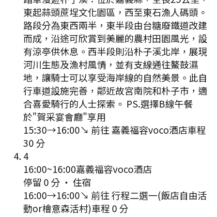
東起蒜頭蔗埕文化園區，西至東石漁人碼頭。
路段分為東西兩半，東半段由台糖廢鐵道改建
而成，沿途可欣賞到美麗的農村田園風光，設
有涼亭供休息。西半段則沿朴子溪北岸，展現
河川生態及漁村風情，並有支線通往鰲鼓濕
地，讓騎士可以享受海岸線的自然美景。此自
行車道設施完善，鄰近故宮南院和朴子市，適
合喜愛騎行的人士探索。 PS.選擇B線午餐
於"賀采宴會廳"享用
15:30
→
16:00
↘ 前往
嘉義福容voco酒店
車程
30
分
4
16:00
~
16:00
嘉義福容voco酒店
停留 0 分
·
住宿
16:00
→
16:00
↘ 前往
行程二選一(飯店自由活
動or檜意森活村)
車程
0
分