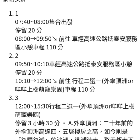
1
07:40
~
08:00
集合出發
停留 20 分
08:00
→
09:50
↘ 前往
車經高速公路抵泰安服務
區小憩
車程
110
分
2
09:50
~
10:10
車經高速公路抵泰安服務區小憩
停留 20 分
10:10
→
12:00
↘ 前往
行程二選一(外傘頂洲or
咩咩上樹萌寵樂園)
車程
110
分
3
12:00
~
15:30
行程二選一(外傘頂洲or咩咩上樹
萌寵樂園)
停留 3 小時 30 分
·
A.外傘頂洲：二十年前的
外傘頂洲高達四、五層樓房之高，如今則是
「忽隱忽滅」的沙洲，退潮時走一整天都走不