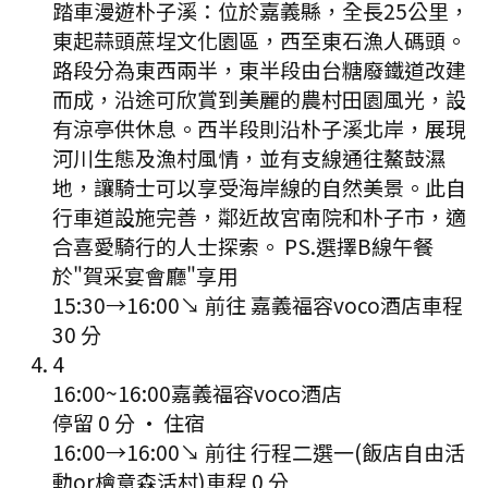
踏車漫遊朴子溪：位於嘉義縣，全長25公里，
東起蒜頭蔗埕文化園區，西至東石漁人碼頭。
路段分為東西兩半，東半段由台糖廢鐵道改建
而成，沿途可欣賞到美麗的農村田園風光，設
有涼亭供休息。西半段則沿朴子溪北岸，展現
河川生態及漁村風情，並有支線通往鰲鼓濕
地，讓騎士可以享受海岸線的自然美景。此自
行車道設施完善，鄰近故宮南院和朴子市，適
合喜愛騎行的人士探索。 PS.選擇B線午餐
於"賀采宴會廳"享用
15:30
→
16:00
↘ 前往
嘉義福容voco酒店
車程
30
分
4
16:00
~
16:00
嘉義福容voco酒店
停留 0 分
·
住宿
16:00
→
16:00
↘ 前往
行程二選一(飯店自由活
動or檜意森活村)
車程
0
分