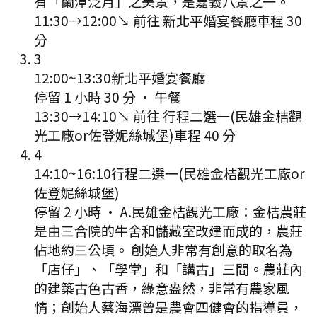
有「蘭潭泛月」之美景，是嘉義八景之一。
11:30
→
12:00
↘ 前往
新北平婚宴餐廳
車程
30
分
3
12:00
~
13:30
新北平婚宴餐廳
停留 1 小時 30 分
·
午餐
13:30
→
14:10
↘ 前往
行程二選一(民雄金桔觀
光工廠or佐登妮絲城堡)
車程
40
分
4
14:10
~
16:10
行程二選一(民雄金桔觀光工廠or
佐登妮絲城堡)
停留 2 小時
·
A.民雄金桔觀光工廠：金桔農莊
是由三合院的牛舍和儲藏室改建而成的，農莊
佔地約三公頃。 創始人非常有創意的取名為
「店仔」、「學堂」和「講古」三間。農莊內
的建築古色古香，綠意盎然，非常有農家風
情；創始人蔡海漂曾是農會四健會的指導員，