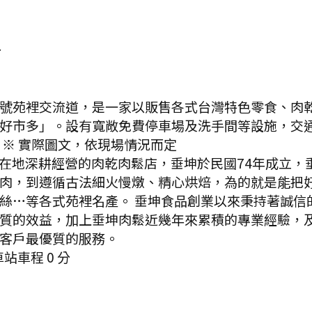
p
分
號苑裡交流道，是一家以販售各式台灣特色零食、肉
好市多」。設有寬敞免費停車場及洗手間等設施，交
※ 實際圖文，依現場情況而定
在地深耕經營的肉乾肉鬆店，垂坤於民國74年成立，
肉，到遵循古法細火慢燉、精心烘焙，為的就是能把好
絲…等各式苑裡名產。 垂坤食品創業以來秉持著誠信
質的效益，加上垂坤肉鬆近幾年來累積的專業經驗，及
客戶最優質的服務。
車站
車程
0
分