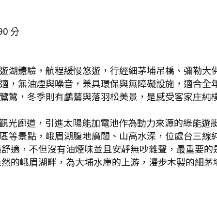
90
分
遊湖體驗，航程緩慢悠遊，行經細茅埔吊橋、彌勒大
適，無油煙與噪音，兼具環保與無障礙設施，適合全
鷺鷥，冬季則有鸕鶿與落羽松美景，是感受客家庄純樸
觀光廊道，引進太陽能加電池作為動力來源的綠能遊艇
區等景點，峨眉湖腹地廣闊、山高水深，位處台三線
穩舒適，不但沒有油煙味並且安靜無吵雜聲，最重要的
盎然的峨眉湖畔，為大埔水庫的上游，漫步木製的細茅