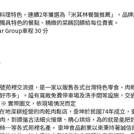
料理特色，連續2年獲選為「米其林餐盤推薦」，品
獨具特色的餐點、精緻的菜餚回饋給每位貴賓。
 Group
車程
30
分
p
分
號苑裡交流道，是一家以販售各式台灣特色零食、肉
好市多」。設有寬敞免費停車場及洗手間等設施，交
※ 實際圖文，依現場情況而定
在地深耕經營的肉乾肉鬆店，垂坤於民國74年成立，
肉，到遵循古法細火慢燉、精心烘焙，為的就是能把好
絲…等各式苑裡名產。 垂坤食品創業以來秉持著誠信