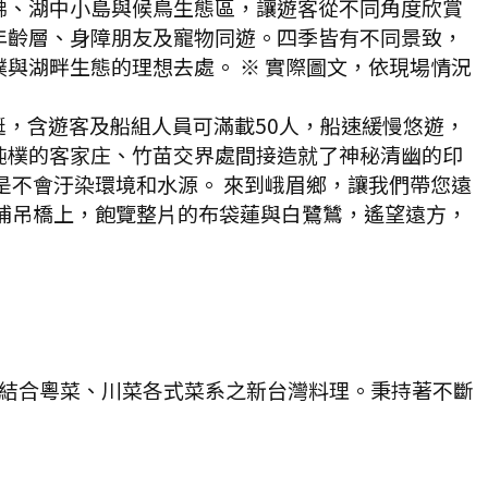
佛、湖中小島與候鳥生態區，讓遊客從不同角度欣賞
年齡層、身障朋友及寵物同遊。四季皆有不同景致，
與湖畔生態的理想去處。 ※ 實際圖文，依現場情況
，含遊客及船組人員可滿載50人，船速緩慢悠遊，
純樸的客家庄、竹苗交界處間接造就了神秘清幽的印
是不會汙染環境和水源。 來到峨眉鄉，讓我們帶您遠
埔吊橋上，飽覽整片的布袋蓮與白鷺鷥，遙望遠方，
牌結合粵菜、川菜各式菜系之新台灣料理。秉持著不斷