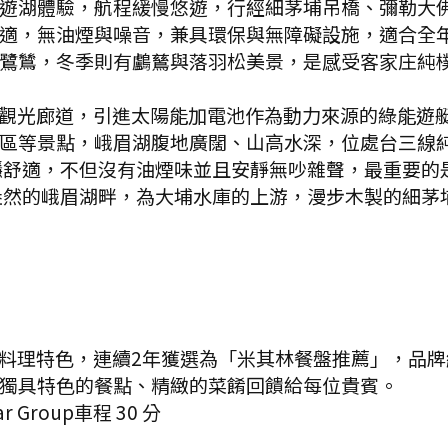
遊湖體驗，航程緩慢悠遊，行經細茅埔吊橋、彌勒大
適，無油煙與噪音，兼具環保與無障礙設施，適合全
鷺鷥，冬季則有鸕鶿與落羽松美景，是感受客家庄純樸
觀光廊道，引進太陽能加電池作為動力來源的綠能遊艇
區等景點，峨眉湖腹地廣闊、山高水深，位處台三線
穩舒適，不但沒有油煙味並且安靜無吵雜聲，最重要的
盎然的峨眉湖畔，為大埔水庫的上游，漫步木製的細茅
料理特色，連續2年獲選為「米其林餐盤推薦」，品
獨具特色的餐點、精緻的菜餚回饋給每位貴賓。
 Group
車程
30
分