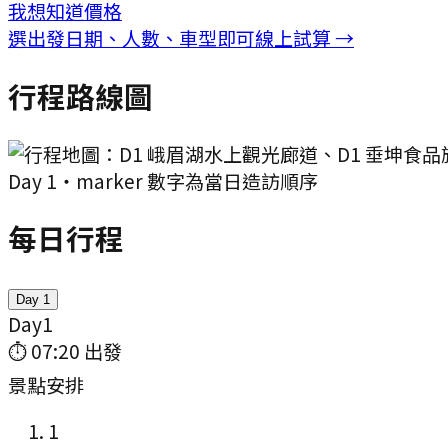
我想知道價格
選出發日期、人數、車型即可線上試算 →
行程路線圖
Day
1
・marker 數字為當日造訪順序
每日行程
Day
1
Day
1
⏱
07:20
出發
景點安排
1