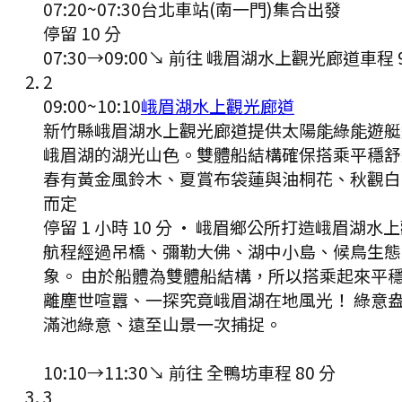
07:20
~
07:30
台北車站(南一門)集合出發
停留 10 分
07:30
→
09:00
↘ 前往
峨眉湖水上觀光廊道
車程
2
09:00
~
10:10
峨眉湖水上觀光廊道
新竹縣峨眉湖水上觀光廊道提供太陽能綠能遊艇
峨眉湖的湖光山色。雙體船結構確保搭乘平穩舒
春有黃金風鈴木、夏賞布袋蓮與油桐花、秋觀白
而定
停留 1 小時 10 分
·
峨眉鄉公所打造峨眉湖水上
航程經過吊橋、彌勒大佛、湖中小島、候鳥生態
象。 由於船體為雙體船結構，所以搭乘起來平
離塵世喧囂、一探究竟峨眉湖在地風光！ 綠意
滿池綠意、遠至山景一次捕捉。
10:10
→
11:30
↘ 前往
全鴨坊
車程
80
分
3