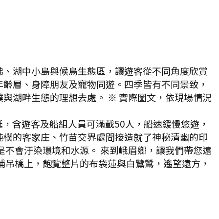
佛、湖中小島與候鳥生態區，讓遊客從不同角度欣賞
年齡層、身障朋友及寵物同遊。四季皆有不同景致，
與湖畔生態的理想去處。 ※ 實際圖文，依現場情況
，含遊客及船組人員可滿載50人，船速緩慢悠遊，
純樸的客家庄、竹苗交界處間接造就了神秘清幽的印
是不會汙染環境和水源。 來到峨眉鄉，讓我們帶您遠
埔吊橋上，飽覽整片的布袋蓮與白鷺鷥，遙望遠方，