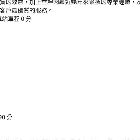
質的效益，加上垂坤肉鬆近幾年來累積的專業經驗，及
客戶最優質的服務。
車站
車程
0
分
90
分