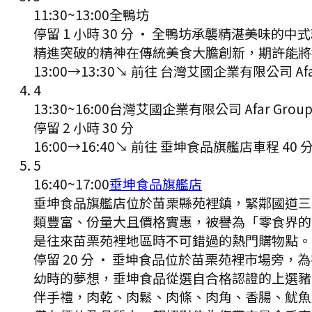
11:30
~
13:00
全鴨坊
停留 1 小時 30 分
·
全鴨坊承襲精湛美味的中式
精進突破的精神在傳統美食大膽創新，期許能將
13:00
→
13:30
↘ 前往
台灣艾國企業有限公司 Afar
4
13:30
~
16:00
台灣艾國企業有限公司 Afar Grou
停留 2 小時 30 分
16:00
→
16:40
↘ 前往
垂坤食品旗艦店
車程
40
5
16:40
~
17:00
垂坤食品旗艦店
垂坤食品旗艦店位於苗栗縣苑裡鎮，緊鄰國道三
類豐富、份量大且價格實惠，被譽為「零食界的
是往來苗栗苑裡地區時不可錯過的熱門購物點。 
停留 20 分
·
垂坤食品位於苗栗苑裡市場旁，為
幼時的夢想，垂坤食品從選自合格認證的上選豬
伴手禮，肉乾、肉鬆、肉條、肉角、香腸、魷魚