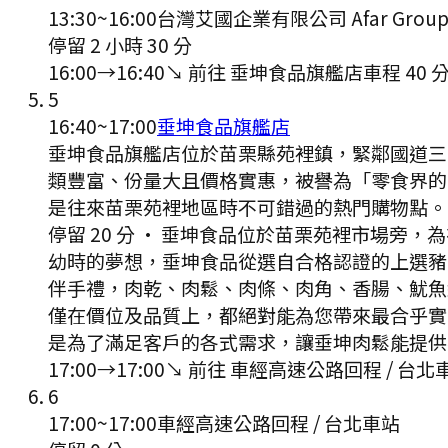
13:30
~
16:00
台灣艾國企業有限公司 Afar Grou
停留 2 小時 30 分
16:00
→
16:40
↘ 前往
垂坤食品旗艦店
車程
40
5
16:40
~
17:00
垂坤食品旗艦店
垂坤食品旗艦店位於苗栗縣苑裡鎮，緊鄰國道三
類豐富、份量大且價格實惠，被譽為「零食界的
是往來苗栗苑裡地區時不可錯過的熱門購物點。 
停留 20 分
·
垂坤食品位於苗栗苑裡市場旁，為
幼時的夢想，垂坤食品從選自合格認證的上選豬
伴手禮，肉乾、肉鬆、肉條、肉角、香腸、魷魚
僅在價位及品質上，都絕對能為您帶來最合乎實
是為了滿足客戶的各式需求，讓垂坤肉鬆能提供
17:00
→
17:00
↘ 前往
車經高速公路回程 / 台北
6
17:00
~
17:00
車經高速公路回程 / 台北車站