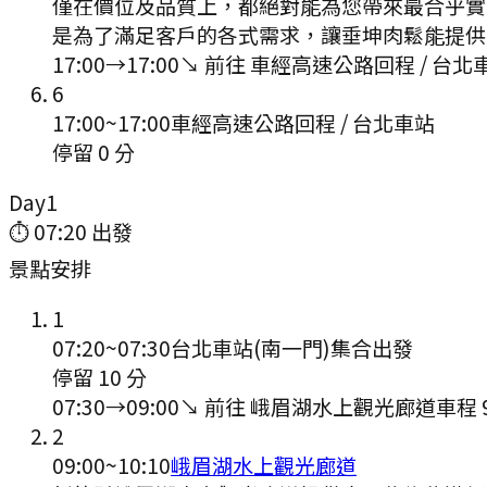
僅在價位及品質上，都絕對能為您帶來最合乎實
是為了滿足客戶的各式需求，讓垂坤肉鬆能提供
17:00
→
17:00
↘ 前往
車經高速公路回程 / 台北
6
17:00
~
17:00
車經高速公路回程 / 台北車站
停留 0 分
Day
1
⏱
07:20
出發
景點安排
1
07:20
~
07:30
台北車站(南一門)集合出發
停留 10 分
07:30
→
09:00
↘ 前往
峨眉湖水上觀光廊道
車程
2
09:00
~
10:10
峨眉湖水上觀光廊道