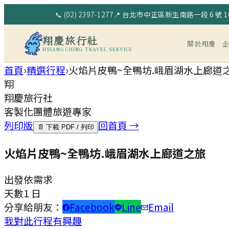
📞
(02) 2397-1277
📍
台北市中正區新生南路一段 6 號 10
翔慶旅行社
關於翔慶
HSIANG CHING TRAVEL SERVICE
首頁
›
精選行程
›
火焰片皮鴨~全鴨坊.峨眉湖水上廊道
翔
翔慶旅行社
客製化團體旅遊專家
列印版
回首頁 →
📄 下載 PDF / 列印
火焰片皮鴨~全鴨坊.峨眉湖水上廊道之旅
出發
依需求
天數
1 日
分享給朋友：
Facebook
Line
Email
我對此行程有興趣