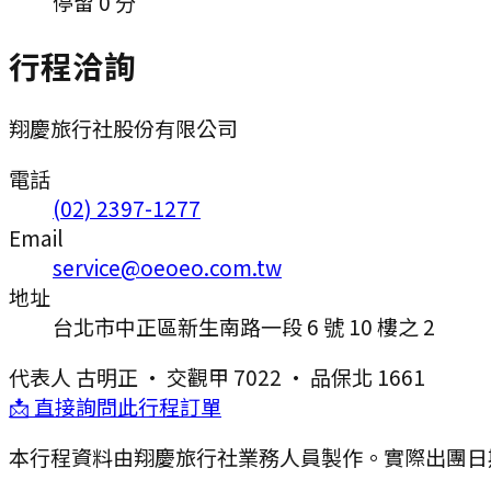
停留 0 分
行程洽詢
翔慶旅行社股份有限公司
電話
(02) 2397-1277
Email
service@oeoeo.com.tw
地址
台北市中正區新生南路一段 6 號 10 樓之 2
代表人
古明正
·
交觀甲 7022
·
品保北 1661
📩 直接詢問此行程訂單
本行程資料由翔慶旅行社業務人員製作。實際出團日