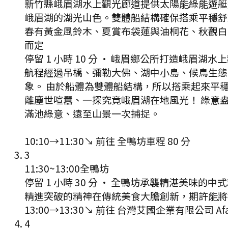
新竹縣峨眉湖水上觀光廊道提供太陽能綠能遊艇
峨眉湖的湖光山色。雙體船結構確保搭乘平穩舒
春有黃金風鈴木、夏賞布袋蓮與油桐花、秋觀白
而定
停留 1 小時 10 分
·
峨眉鄉公所打造峨眉湖水上
航程經過吊橋、彌勒大佛、湖中小島、候鳥生態
象。 由於船體為雙體船結構，所以搭乘起來平
離塵世喧囂、一探究竟峨眉湖在地風光！ 綠意
滿池綠意、遠至山景一次捕捉。
10:10
→
11:30
↘ 前往
全鴨坊
車程
80
分
3
11:30
~
13:00
全鴨坊
停留 1 小時 30 分
·
全鴨坊承襲精湛美味的中式
精進突破的精神在傳統美食大膽創新，期許能將
13:00
→
13:30
↘ 前往
台灣艾國企業有限公司 Afar
4