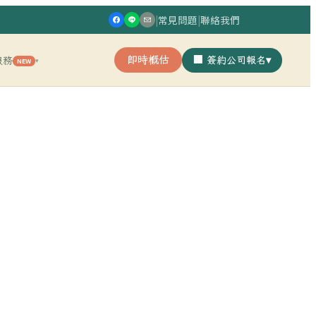
|
常見問題
|
聯絡我們
即時概估
🏢 簽約公司報名
▾
服務
NEW
▾