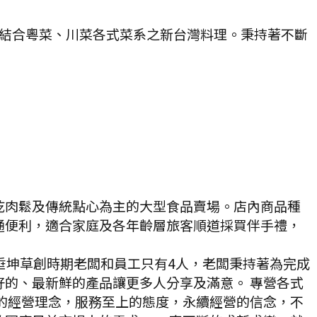
牌結合粵菜、川菜各式菜系之新台灣料理。秉持著不斷
乾肉鬆及傳統點心為主的大型食品賣場。店內商品種
通便利，適合家庭及各年齡層旅客順道採買伴手禮，
垂坤草創時期老闆和員工只有4人，老闆秉持著為完成
的、最新鮮的產品讓更多人分享及滿意。 專營各式
的經營理念，服務至上的態度，永續經營的信念，不