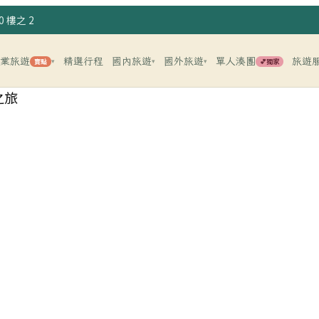
 樓之 2
企業旅遊
精選行程
國內旅遊
國外旅遊
單人湊團
旅遊
賣點
💕獨家
▾
▾
▾
之旅