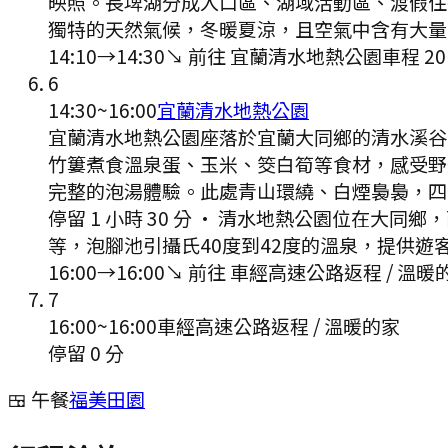
映照。長埤湖分成入口區、湖域活動區、渡假住
獨特的天然氣候，冬暖夏涼，且空氣中含有大量
14:10
→
14:30
↘ 前往
宜蘭清水地熱公園
車程
20
6
14:30
~
16:00
宜蘭清水地熱公園
宜蘭清水地熱公園座落於宜蘭大同鄉的清水溪谷
竹簍煮食溫泉蛋、玉米、筊白筍等食材，感受野
完整的泡湯體驗。此處青山環繞、白煙裊裊，四
停留 1 小時 30 分
·
清水地熱公園位在大同鄉，
等，泡腳池引攝氏40度到42度的溫泉，提供遊
16:00
→
16:00
↘ 前往
車經高速公路返程 / 溫暖
7
16:00
~
16:00
車經高速公路返程 / 溫暖的家
停留 0 分
🍱 午餐
福美田園