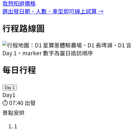
我想知道價格
選出發日期、人數、車型即可線上試算 →
行程路線圖
Day
1
・marker 數字為當日造訪順序
每日行程
Day
1
Day
1
⏱
07:40
出發
景點安排
1