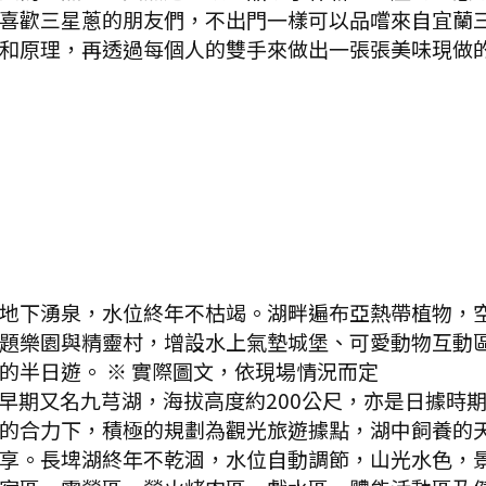
喜歡三星蔥的朋友們，不出門一樣可以品嚐來自宜蘭三星
和原理，再透過每個人的雙手來做出一張張美味現做
地下湧泉，水位終年不枯竭。湖畔遍布亞熱帶植物，
題樂園與精靈村，增設水上氣墊城堡、可愛動物互動
的半日遊。 ※ 實際圖文，依現場情況而定
早期又名九芎湖，海拔高度約200公尺，亦是日據時
的合力下，積極的規劃為觀光旅遊據點，湖中飼養的
享。長埤湖終年不乾涸，水位自動調節，山光水色，