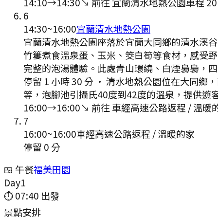
14:10
→
14:30
↘ 前往
宜蘭清水地熱公園
車程
20
6
14:30
~
16:00
宜蘭清水地熱公園
宜蘭清水地熱公園座落於宜蘭大同鄉的清水溪谷
竹簍煮食溫泉蛋、玉米、筊白筍等食材，感受野
完整的泡湯體驗。此處青山環繞、白煙裊裊，四
停留 1 小時 30 分
·
清水地熱公園位在大同鄉，
等，泡腳池引攝氏40度到42度的溫泉，提供遊
16:00
→
16:00
↘ 前往
車經高速公路返程 / 溫暖
7
16:00
~
16:00
車經高速公路返程 / 溫暖的家
停留 0 分
🍱 午餐
福美田園
Day
1
⏱
07:40
出發
景點安排