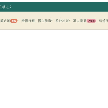
 樓之 2
企業旅遊
精選行程
國內旅遊
國外旅遊
單人湊團
旅遊
賣點
💕獨家
▾
▾
▾