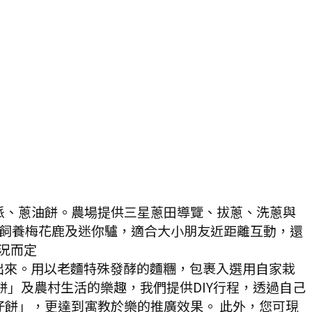
派、蔥油餅。農場提供三星蔥田導覽、拔蔥、洗蔥與
，飼養梅花鹿及迷你驢，適合大小朋友近距離互動，還
況而定
出來。用以老麵特殊發酵的麵糰，包裹入選用自家栽
」及農村生活的樂趣，我們提供DIY行程，透過自己
餅」，更達到寓教於樂的推廣效果。 此外，您可現