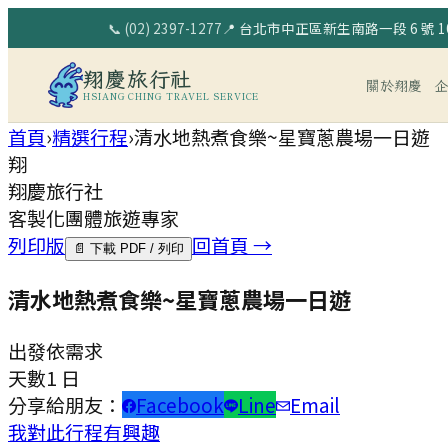
📞
(02) 2397-1277
📍
台北市中正區新生南路一段 6 號 10
翔慶旅行社
關於翔慶
HSIANG CHING TRAVEL SERVICE
首頁
›
精選行程
›
清水地熱煮食樂~星寶蔥農場一日遊
翔
翔慶旅行社
客製化團體旅遊專家
列印版
回首頁 →
📄 下載 PDF / 列印
清水地熱煮食樂~星寶蔥農場一日遊
出發
依需求
天數
1 日
分享給朋友：
Facebook
Line
Email
我對此行程有興趣