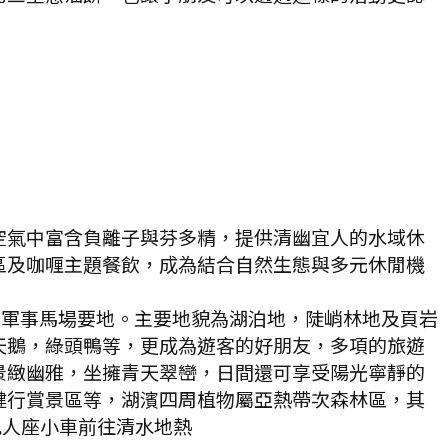
空氣中富含負離子與芬多精，提供清幽宜人的水域休
區及咖喱主題餐飲，成為結合自然生態與多元休閒機
期軍事馬場要地。主要地貌為湖泊地，陡峭林地及頁岩
天鵝，綠頭鴨等，更成為遊客的好朋友，多項的旅遊
景緻幽雅，坐擁青天翠巒，日間還可享受陽光寧靜的
健行賞景區等，湖濱四周植物屬亞熱帶次森林區，其
九人座小車前往清水地熱