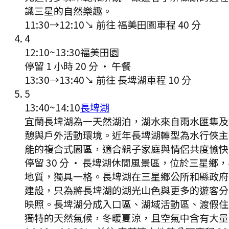
識三星的自然樂趣。
11:30
→
12:10
↘ 前往
福美田園
車程
40
分
4
12:10
~
13:30
福美田園
停留 1 小時 20 分
·
午餐
13:30
→
13:40
↘ 前往
長埤湖
車程
10
分
5
13:40
~
14:10
長埤湖
宜蘭長埤湖為一天然湖泊，湖水來自雨水匯集及
憩與戶外活動環境。近年長埤湖轉型為水行俠主
能的複合式園區，適合親子家庭與情侶共度愉快
停留 30 分
·
長埤湖休閒風景區，位於三星鄉，
地質，獨具一格。長埤湖在三星鄉公所和縣政府
建設，只為將長埤湖的湖光山色與更多的遊客分
映照。長埤湖分成入口區、湖域活動區、渡假住
獨特的天然氣候，冬暖夏涼，且空氣中含有大量