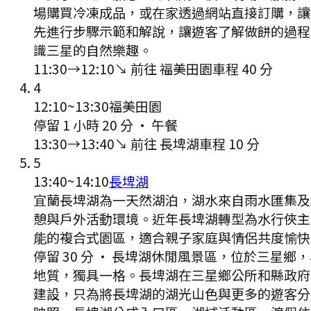
場購買冷凍成品，或在家透過網站直接訂購，讓
先進行步驟示範和解說，讓遊客了解做餅的過程
識三星的自然樂趣。
11:30
→
12:10
↘ 前往
福美田園
車程
40
分
4
12:10
~
13:30
福美田園
停留 1 小時 20 分
·
午餐
13:30
→
13:40
↘ 前往
長埤湖
車程
10
分
5
13:40
~
14:10
長埤湖
宜蘭長埤湖為一天然湖泊，湖水來自雨水匯集及
憩與戶外活動環境。近年長埤湖轉型為水行俠主
能的複合式園區，適合親子家庭與情侶共度愉快
停留 30 分
·
長埤湖休閒風景區，位於三星鄉，
地質，獨具一格。長埤湖在三星鄉公所和縣政府
建設，只為將長埤湖的湖光山色與更多的遊客分