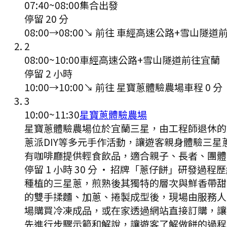
07:40
~
08:00
集合出發
停留 20 分
08:00
→
08:00
↘ 前往
車經高速公路+雪山隧道
2
08:00
~
10:00
車經高速公路+雪山隧道前往宜蘭
停留 2 小時
10:00
→
10:00
↘ 前往
星寶蔥體驗農場
車程
0
分
3
10:00
~
11:30
星寶蔥體驗農場
星寶蔥體驗農場位於宜蘭三星，由工程師退休的
蔥派DIY等多元手作活動，讓遊客親身體驗三
有咖啡廳提供輕食飲品，適合親子、長者、團體
停留 1 小時 30 分
·
招牌「蔥仔餅」研發過程歷
種植的三星蔥，煎熟後其獨特的層次與鮮香帶甜
的雙手揉麵、加蔥、捲製成型後，現場由服務人
場購買冷凍成品，或在家透過網站直接訂購，讓
先進行步驟示範和解說，讓遊客了解做餅的過程