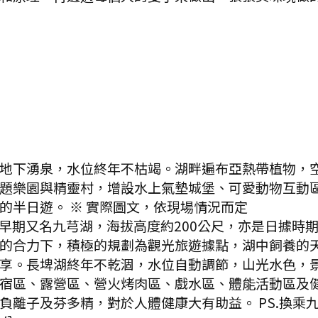
地下湧泉，水位終年不枯竭。湖畔遍布亞熱帶植物，
題樂園與精靈村，增設水上氣墊城堡、可愛動物互動
的半日遊。 ※ 實際圖文，依現場情況而定
早期又名九芎湖，海拔高度約200公尺，亦是日據時
的合力下，積極的規劃為觀光旅遊據點，湖中飼養的
享。長埤湖終年不乾涸，水位自動調節，山光水色，
宿區、露營區、營火烤肉區、戲水區、體能活動區及
負離子及芬多精，對於人體健康大有助益。 PS.換乘