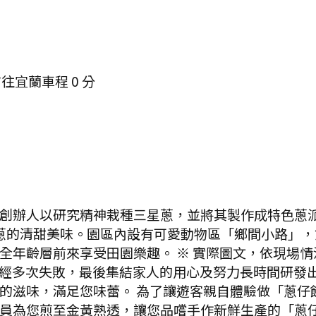
前往宜蘭
車程
0
分
創辦人以研究精神栽種三星蔥，並將其製作成特色蔥
星蔥的清甜美味。園區內設有可愛動物區「鄉間小路」
全年齡層前來享受田園樂趣。 ※ 實際圖文，依現場情
經多次失敗，最後集結家人的用心及努力長時間研發
的滋味，滿足您味蕾。 為了讓遊客親自體驗做「蔥仔餅
員為您煎至金黃熟透，讓您品嚐手作新鮮生產的「蔥仔