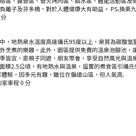
宿區、露營區、營火烤肉區、戲水區、體能活動區及
負離子及芬多精，對於人體健康大有助益。 PS.換乘
分
中，地熱泉水溫度高達攝氏95度以上，泉質為碳酸氫
外烹煮的樂趣。此外，園區提供免費的溫泉泡腳池，
季皆宜，是親子同遊、朋友聚會，享受自然風光與溫泉
面積2.5公頃，有地熱水與溫泉，設置的煮食區引攝氏
客體驗，因多元有趣，雖位在偏遠山區，但人氣高.
的家
車程
0
分