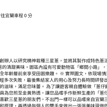
前往宜蘭
車程
0
分
創辦人以研究精神栽種三星蔥，並將其製作成特色蔥
星蔥的清甜美味。園區內設有可愛動物區「鄉間小路」
全年齡層前來享受田園樂趣。 ※ 實際圖文，依現場情
經多次失敗，最後集結家人的用心及努力長時間研發
的滋味，滿足您味蕾。 為了讓遊客親自體驗做「蔥仔餅
員為您煎至金黃熟透，讓您品嚐手作新鮮生產的「蔥仔
喜歡三星蔥的朋友們，不出門一樣可以品嚐來自宜蘭三星
和原理，再透過每個人的雙手來做出一張張美味現做