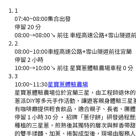
1
07:40
~
08:00
集合出發
停留 20 分
08:00
→
08:00
↘ 前往
車經高速公路+雪山隧道
2
08:00
~
10:00
車經高速公路+雪山隧道前往宜蘭
停留 2 小時
10:00
→
10:00
↘ 前往
星寶蔥體驗農場
車程
0
分
3
10:00
~
11:30
星寶蔥體驗農場
星寶蔥體驗農場位於宜蘭三星，由工程師退休的
蔥派DIY等多元手作活動，讓遊客親身體驗三
有咖啡廳提供輕食飲品，適合親子、長者、團體
停留 1 小時 30 分
·
招牌「蔥仔餅」研發過程歷
種植的三星蔥，煎熟後其獨特的層次與鮮香帶甜
的雙手揉麵、加蔥、捲製成型後，現場由服務人