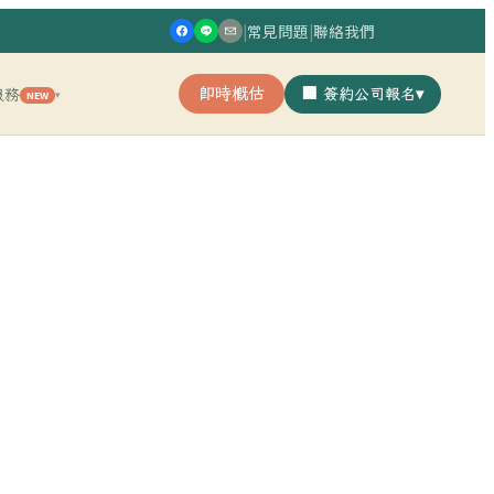
|
常見問題
|
聯絡我們
即時概估
🏢 簽約公司報名
▾
服務
NEW
▾