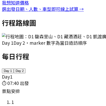
我想知道價格
選出發日期、人數、車型即可線上試算 →
行程路線圖
Day
1
Day
2
・marker 數字為當日造訪順序
每日行程
Day
1
Day
2
Day
1
⏱
07:40
出發
景點安排
1