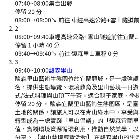
07:40
~
08:00
集合出發
停留 20 分
08:00
→
08:00
↘ 前往
車經高速公路+雪山隧道前
2
08:00
~
09:40
車經高速公路+雪山隧道前往宜蘭..
停留 1 小時 40 分
09:40
→
09:40
↘ 前往
馥森里山
車程
0
分
3
09:40
~
10:00
馥森里山
馥森里山藝術生態園位於宜蘭頭城，是一處強調
名，提供生態導覽、環境教育及里山藝境一日遊
式/法式料理與山頂下午茶。適合親子家庭、學校
停留 20 分
·
馥森宜蘭里山藝術生態園區，是臺灣
土地的關係，讓旅人可以在青山綠水中，享受與
轉型成為一處實踐「里山倡議」的「馥森宜蘭里山
值，實踐環境資源循環利用，推動自然美學，以
分享。 【里山藝境導覽活動】 在馥森里山的