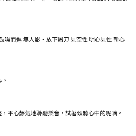
鼓噪而進 無人影・放下屠刀 見空性 明心見性 斬心
心。
整，平心靜氣地聆聽樂音，試著傾聽心中的呢喃。