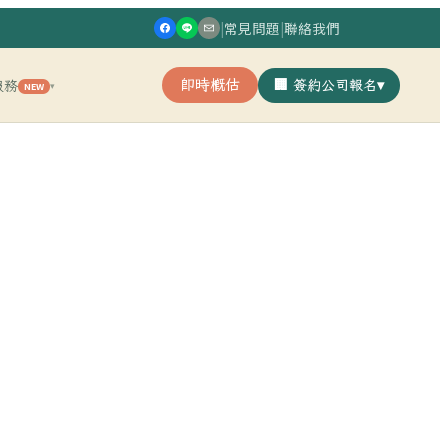
|
常見問題
|
聯絡我們
即時概估
🏢 簽約公司報名
▾
服務
NEW
▾