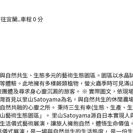
往宜蘭..
車程
0
分
與自然共生、生態多元的藝術生態園區。園區以水晶
等體驗。此地擁有多樣蕨類植物，螢火蟲季時可見滿
團體及尋求身心靈沉澱的旅客。 ※ 實際圖文，依現
首見以里山Satoyama為名，與自然共生的休閒農
自然共融的心靈之所。 秉持三生有幸(生態、生產、生
藝術生態園區」。 里山Satoyama源自日本實現
生活儀式藝術展演，讓旅人擁抱自然，體悟生命價值。
生活儀式展演，是一場與自然共生的生活態度， 是一份