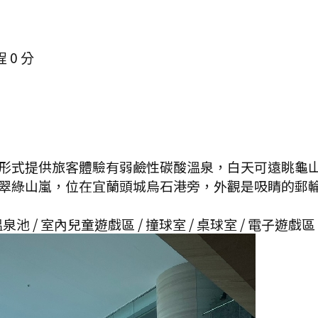
程
0
分
形式提供旅客體驗有弱鹼性碳酸溫泉，白天可遠眺龜
翠綠山嵐，位在宜蘭頭城烏石港旁，外觀是吸睛的郵
泉池 / 室內兒童遊戲區 / 撞球室 / 桌球室 / 電子遊戲區 /