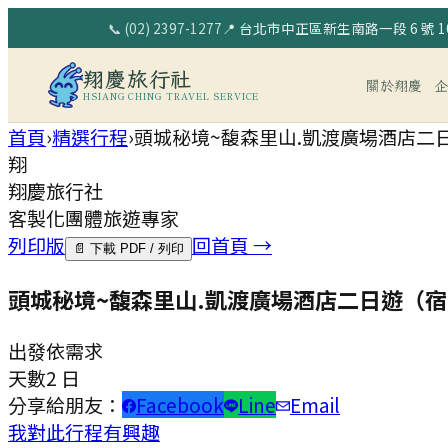
📞
(02) 2397-1277
📍
台北市中正區新生南路一段 6 號 10
翔慶旅行社
關於翔慶
HSIANG CHING TRAVEL SERVICE
首頁
›
精選行程
›
頭城秘境~馥森里山.凱渡廣場酒店二
翔
翔慶旅行社
客製化團體旅遊專家
列印版
回首頁 →
📄 下載 PDF / 列印
頭城秘境~馥森里山.凱渡廣場酒店二日遊（
出發
依需求
天數
2 日
分享給朋友：
Facebook
Line
Email
我對此行程有興趣