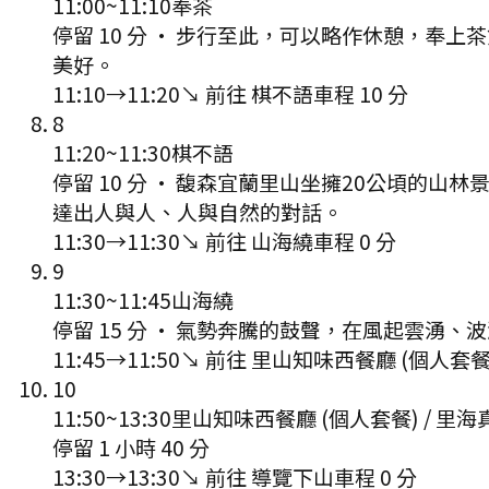
11:00
~
11:10
奉茶
停留 10 分
·
步行至此，可以略作休憩，奉上茶
美好。
11:10
→
11:20
↘ 前往
棋不語
車程
10
分
8
11:20
~
11:30
棋不語
停留 10 分
·
馥森宜蘭里山坐擁20公頃的山林
達出人與人、人與自然的對話。
11:30
→
11:30
↘ 前往
山海繞
車程
0
分
9
11:30
~
11:45
山海繞
停留 15 分
·
氣勢奔騰的鼓聲，在風起雲湧、波
11:45
→
11:50
↘ 前往
里山知味西餐廳 (個人套餐)
10
11:50
~
13:30
里山知味西餐廳 (個人套餐) / 里海
停留 1 小時 40 分
13:30
→
13:30
↘ 前往
導覽下山
車程
0
分