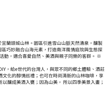
於宜蘭頭城山林。園區引進雪山山脈天然湧泉，釀製
園區巧妙融合山海元素，打造南洋風情庭院與生態探
活動，適合喜愛自然、美酒與親子同樂的客群。 ※
IY，給e世代的台灣人，與眾不同的鄉土體驗、酒莊
酒文化的醇情巡禮；也可在時尚清新的山林咖啡，享
所以釀成美酒入甕；因為山美， 所以四季美景入畫；