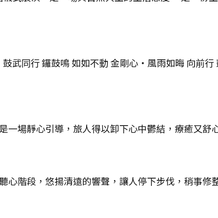
鼓武同行 鑼鼓鳴 如如不動 金剛心・風雨如晦 向前行 
是一場靜心引導，旅人得以卸下心中鬱結，療癒又舒
聽心階段，悠揚清遠的響聲，讓人停下步伐，稍事修