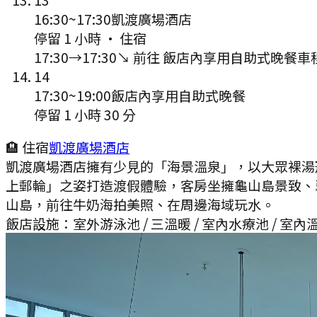
16:30
~
17:30
凱渡廣場酒店
停留 1 小時
·
住宿
17:30
→
17:30
↘ 前往
飯店內享用自助式晚餐
車
14
17:30
~
19:00
飯店內享用自助式晚餐
停留 1 小時 30 分
🏨 住宿
凱渡廣場酒店
凱渡廣場酒店擁有少見的「海景溫泉」，以大眾裸湯
上郵輪」之姿打造渡假體驗，客房坐擁龜山島景致、
山島，前往牛奶海拍美照、在周邊海域玩水。
飯店設施：
室外游泳池 / 三溫暖 / 室內水療池 / 室內溫