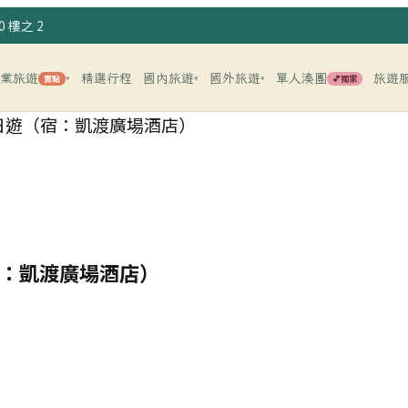
 樓之 2
企業旅遊
精選行程
國內旅遊
國外旅遊
單人湊團
旅遊
賣點
💕獨家
▾
▾
▾
日遊（宿：凱渡廣場酒店）
宿：凱渡廣場酒店）