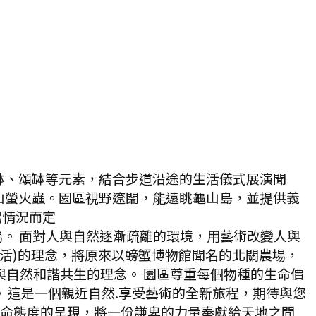
缽、頌缽等元素，結合步道沿途的生活儀式展演聞
山螢火蟲。園區視野遼闊，能遠眺龜山島，並提供義
場情況而定
場。 面對人與自然逐漸疏離的環境，用藝術改變人與
活)的理念，將原來以螃蟹博物館聞名的北關農場，
人與自然和諧共生的理念。 園區尊重每個物種的生命價
 這是一個親近自然.享受藝術的全新旅程，期待與您
生命態度的呈現，將一份謙卑的力量奉獻給天地之間