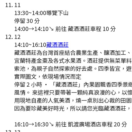
11
13:30
~
14:00
導覽下山
停留 30 分
14:00
→
14:10
↘ 前往
藏酒酒莊
車程
10
分
12
14:10
~
16:10
藏酒酒莊
藏酒酒莊為台灣首座結合農業生產、釀酒加工、
宜蘭特產金棗及各式水果酒。酒莊提供無菜單料
索池，為親子自然探索的好去處。四季皆宜，遊
實際圖文，依現場情況而定
停留 2 小時
·
「藏酒酒莊」內果園飄香四季景緻
風情。 來這裡只要帶著一顆純真浪漫的心，以
用現地自產的人氣美酒，燒一桌別出心裁的田園
因為要珍藏美好時光，所以請您光臨藏酒酒莊，
16:10
→
16:30
↘ 前往
凱渡廣場酒店
車程
20
分
13