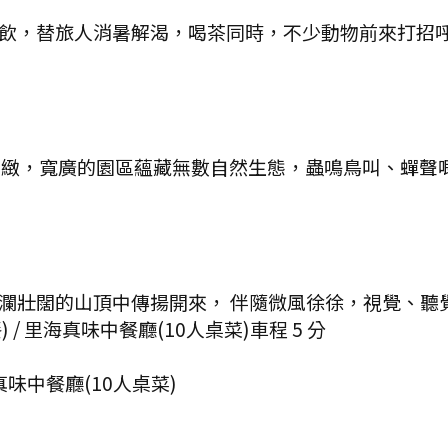
飲，替旅人消暑解渴，喝茶同時，不少動物前來打招
景緻，寬廣的園區蘊藏無數自然生態，蟲鳴鳥叫、蟬聲
瀾壯闊的山頂中傳揚開來， 伴隨微風徐徐，視覺、聽
 / 里海真味中餐廳(10人桌菜)
車程
5
分
真味中餐廳(10人桌菜)