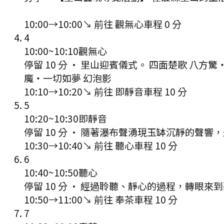
10:00
→
10:00
↘ 前往
觀無心
車程
0
分
4
10:00
~
10:10
觀無心
停留 10 分
·
里山迎賓儀式。 四面楚歌 八方驚・
魔・一切如夢 幻泡影
10:10
→
10:20
↘ 前往
即靜音
車程
10
分
5
10:20
~
10:30
即靜音
停留 10 分
·
隨著瀑布聲湧現玉缽沉靜的聲響，
10:30
→
10:40
↘ 前往
聽心
車程
10
分
6
10:40
~
10:50
聽心
停留 10 分
·
經過聆聽、靜心的過程，轉眼來到
10:50
→
11:00
↘ 前往
奉茶
車程
10
分
7