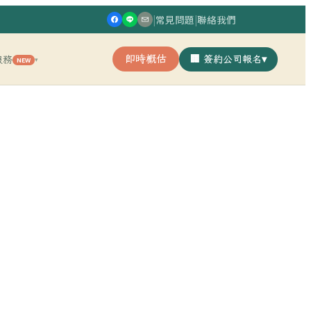
|
常見問題
|
聯絡我們
即時概估
🏢 簽約公司報名
▾
服務
NEW
▾