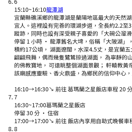
6
15:10
~
16:10
龍潭湖
宜蘭縣礁溪鄉的龍潭湖是蘭陽地區最大的天然湖
宜人。這裡設有完善的環湖步道，全長約2.2至
蹤跡，同時也設有深受親子喜愛的「大碗公溜滑
停留 1 小時
·
龍潭舊名大埤，俗稱「大陂湖」，
積約17公頃， 湖面遼闊，水深4.5丈，是宜
翩翩飛舞，偶而幾隻鷺鷥掠過湖面， 為寧靜的
的佛教寶地， 可遠眺整個湖面景觀； 軒轅教
該廟感應靈驗、香火鼎盛，為鄉民的信仰中心，
16:10
→
16:30
↘ 前往
葛瑪蘭之星飯店
車程
20
7
16:30
~
17:00
葛瑪蘭之星飯店
停留 30 分
·
住宿
17:00
→
17:00
↘ 前往
飯店內享用自助式晚餐
車
8