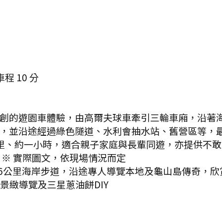
車程
10
分
創的遊園車體驗，由高爾夫球車牽引三輪車廂，沿著
，並沿途經過綠色隧道、水利會抽水站、舊營區等，
里、約一小時，適合親子家庭與長輩同遊，亦提供不
※ 實際圖文，依現場情況而定
.6公里海岸步道，沿途專人導覽本地及龜山島傳奇，
線景緻導覽及三星蔥油餅DIY