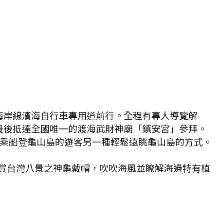
海岸線濱海自行車專用道前行。全程有專人導覽解
最後抵達全國唯一的渡海武財神廟「鎮安宮」參拜。
敢乘船登龜山島的遊客另一種輕鬆遠眺龜山島的方式。
欣賞台灣八景之神龜戴帽，吹吹海風並瞭解海邊特有植