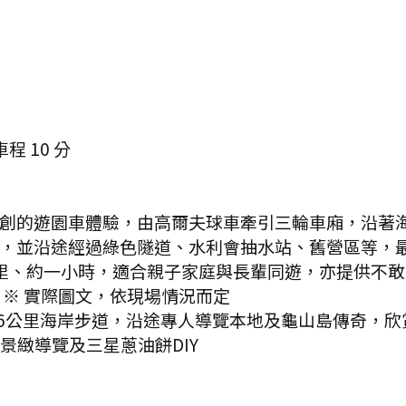
車程
10
分
創的遊園車體驗，由高爾夫球車牽引三輪車廂，沿著
，並沿途經過綠色隧道、水利會抽水站、舊營區等，
里、約一小時，適合親子家庭與長輩同遊，亦提供不
※ 實際圖文，依現場情況而定
.6公里海岸步道，沿途專人導覽本地及龜山島傳奇，
線景緻導覽及三星蔥油餅DIY