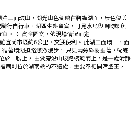
湖泊三面環山，湖光山色倒映在碧綠湖面，景色優美
行或騎行自行車。湖區生態豐富，可見水鳥與圓吻鯝魚
宜。 ※ 實際圖文，依現場情況而定
離宜蘭市區約6公里，交通便利。 此湖三面環山，面
味，循著環湖道路悠然漫步， 只見兩旁綠樹垂蔭，蝴蝶
位於山腰上， 由湖旁沿山坡路蜿蜒而上，是一處清靜
漳福廟則位於湖南端的不遠處，主要奉祀開漳聖王，