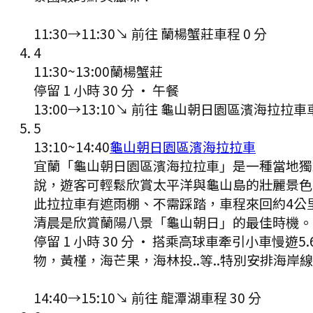
11:30
→
11:30
↘ 前往
蘭楊蟹莊
車程
0
分
4
11:30
~
13:00
蘭楊蟹莊
停留 1 小時 30 分
·
午餐
13:00
→
13:10
↘ 前往
龜山朝日園區濱海拉拉車
5
13:10
~
14:40
龜山朝日園區濱海拉拉車
宜蘭「龜山朝日園區濱海拉拉車」是一種當地獨
說，遊客可輕鬆欣賞太平洋與龜山島的壯麗景色
此拉拉車有遮雨棚、不需踩踏，車程來回約4公
清晨是欣賞蘭陽八景「龜山朝日」的最佳時機。 
停留 1 小時 30 分
·
搭乘高球車牽引小車慢遊5
物，黃槿，海芒果，海林投..等..特別安排海岸
14:40
→
15:10
↘ 前往
龍潭湖
車程
30
分