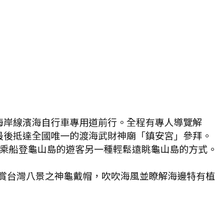
海岸線濱海自行車專用道前行。全程有專人導覽解
最後抵達全國唯一的渡海武財神廟「鎮安宮」參拜。
敢乘船登龜山島的遊客另一種輕鬆遠眺龜山島的方式。
欣賞台灣八景之神龜戴帽，吹吹海風並瞭解海邊特有植