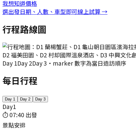
我想知道價格
選出發日期、人數、車型即可線上試算 →
行程路線圖
Day
1
Day
2
Day
3
・marker 數字為當日造訪順序
每日行程
Day
1
Day
2
Day
3
Day
1
⏱
07:40
出發
景點安排