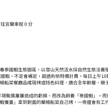
前往宜蘭
車程
0
分
毒泰國蝦生態園區，以雪山天然活水採自然生態法養
泰國蝦，不足會補足，超過則依時價計費。每日上午10
楊船菜餐廳品嚐現烤或特色料理，適合全年齡層、親子
不堪颱風屢屢造成的虧損，而改為飼養「泰國蝦」。而
蝦獲量」拿到對面的蘭楊船菜自己烤，一旁還會有工