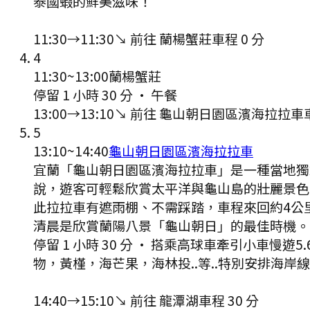
泰國蝦的鮮美滋味！
11:30
→
11:30
↘ 前往
蘭楊蟹莊
車程
0
分
4
11:30
~
13:00
蘭楊蟹莊
停留 1 小時 30 分
·
午餐
13:00
→
13:10
↘ 前往
龜山朝日園區濱海拉拉車
5
13:10
~
14:40
龜山朝日園區濱海拉拉車
宜蘭「龜山朝日園區濱海拉拉車」是一種當地獨
說，遊客可輕鬆欣賞太平洋與龜山島的壯麗景色
此拉拉車有遮雨棚、不需踩踏，車程來回約4公
清晨是欣賞蘭陽八景「龜山朝日」的最佳時機。 
停留 1 小時 30 分
·
搭乘高球車牽引小車慢遊5
物，黃槿，海芒果，海林投..等..特別安排海岸
14:40
→
15:10
↘ 前往
龍潭湖
車程
30
分