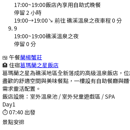
17:00
~
19:00
飯店內享用自助式晚餐
停留 2 小時
19:00
→
19:00
↘ 前往
礁溪溫泉之夜
車程
0
分
9
19:00
~
19:00
礁溪溫泉之夜
停留 0 分
🍱 午餐
蘭楊蟹莊
🏨 住宿
葛瑪蘭之星飯店
葛瑪蘭之星為礁溪地區全新落成的高級溫泉飯店，位
盡歡的舒適空間與美味餐點，一樓設有自助餐廳與麵
需求靈活配置。
飯店設施：
室外溫泉池 / 室外兒童遊戲區 / SPA
Day
1
⏱
07:40
出發
景點安排