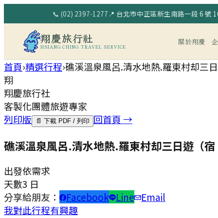
📞
(02) 2397-1277
📍
台北市中正區新生南路一段 6 號 10
翔慶旅行社
關於翔慶
HSIANG CHING TRAVEL SERVICE
首頁
›
精選行程
›
礁溪溫泉風呂.清水地熱.羅東村却三
翔
翔慶旅行社
客製化團體旅遊專家
列印版
回首頁 →
📄 下載 PDF / 列印
礁溪溫泉風呂.清水地熱.羅東村却三日遊（
出發
依需求
天數
3 日
分享給朋友：
Facebook
Line
Email
我對此行程有興趣