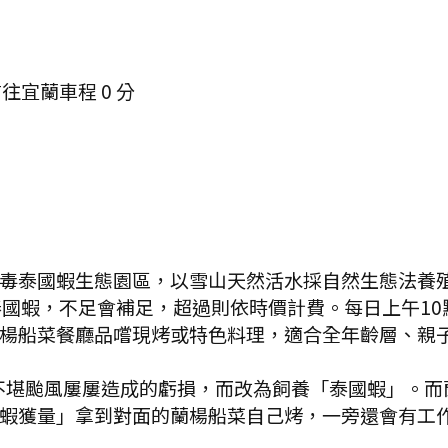
前往宜蘭
車程
0
分
毒泰國蝦生態園區，以雪山天然活水採自然生態法養
泰國蝦，不足會補足，超過則依時價計費。每日上午10
楊船菜餐廳品嚐現烤或特色料理，適合全年齡層、親子
不堪颱風屢屢造成的虧損，而改為飼養「泰國蝦」。而
蝦獲量」拿到對面的蘭楊船菜自己烤，一旁還會有工