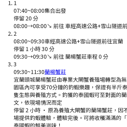
1
07:40
~
08:00
集合出發
停留 20 分
08:00
→
08:00
↘ 前往
車經高速公路+雪山隧道
2
08:00
~
09:30
車經高速公路+雪山隧道前往宜蘭
停留 1 小時 30 分
09:30
→
09:30
↘ 前往
蘭楊蟹莊
車程
0
分
3
09:30
~
11:30
蘭楊蟹莊
宜蘭頭城蘭楊蟹莊由專業大閘蟹養殖場轉型為無
園區內可享受70分鐘的釣蝦樂趣，保證有半斤
隻生態與養殖方式。釣獲的泰國蝦可至對面的蘭
文，依現場情況而定
停留 2 小時
·
原為養殖大閘蟹的蘭陽蟹莊，因
場提供釣蝦體驗，體驗完後。可將收穫滿滿的「
泰國蝦的鮮美滋味！