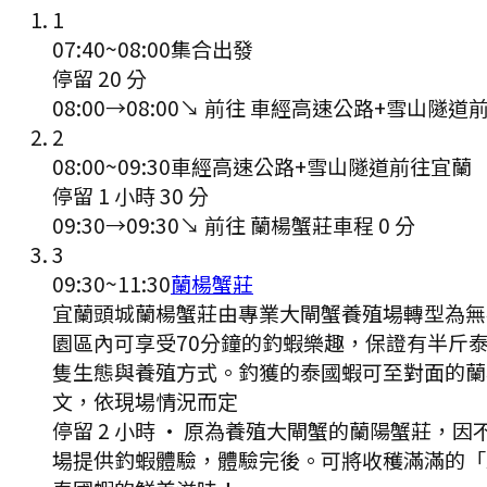
1
07:40
~
08:00
集合出發
停留 20 分
08:00
→
08:00
↘ 前往
車經高速公路+雪山隧道
2
08:00
~
09:30
車經高速公路+雪山隧道前往宜蘭
停留 1 小時 30 分
09:30
→
09:30
↘ 前往
蘭楊蟹莊
車程
0
分
3
09:30
~
11:30
蘭楊蟹莊
宜蘭頭城蘭楊蟹莊由專業大閘蟹養殖場轉型為無
園區內可享受70分鐘的釣蝦樂趣，保證有半斤
隻生態與養殖方式。釣獲的泰國蝦可至對面的蘭
文，依現場情況而定
停留 2 小時
·
原為養殖大閘蟹的蘭陽蟹莊，因
場提供釣蝦體驗，體驗完後。可將收穫滿滿的「