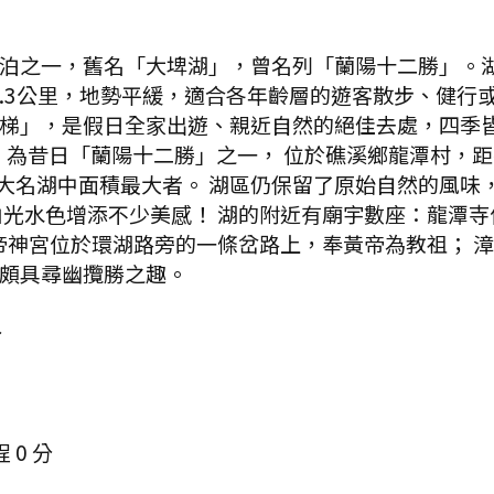
泊之一，舊名「大埤湖」，曾名列「蘭陽十二勝」。
3.3公里，地勢平緩，適合各年齡層的遊客散步、健
梯」，是假日全家出遊、親近自然的絕佳去處，四季皆
為昔日「蘭陽十二勝」之一， 位於礁溪鄉龍潭村，距
蘭五大名湖中面積最大者。 湖區仍保留了原始自然的風
山光水色增添不少美感！ 湖的附近有廟宇數座：龍潭寺
黃帝神宮位於環湖路旁的一條岔路上，奉黃帝為教祖； 
頗具尋幽攬勝之趣。
分
程
0
分