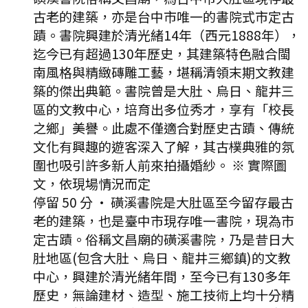
古老的建築，亦是台中市唯一的書院式市定古
蹟。書院興建於清光緒14年（西元1888年），
迄今已有超過130年歷史，其建築特色融合閩
南風格與精緻磚雕工藝，堪稱清領末期文教建
築的傑出典範。書院曾是大肚、烏日、龍井三
區的文教中心，培育出多位秀才，享有「校長
之鄉」美譽。此處不僅適合對歷史古蹟、傳統
文化有興趣的遊客深入了解，其古樸典雅的氛
圍也吸引許多新人前來拍攝婚紗。 ※ 實際圖
文，依現場情況而定
停留 50 分
·
磺溪書院是大肚區至今留存最古
老的建築，也是臺中市現存唯一書院，現為市
定古蹟。俗稱文昌廟的磺溪書院，乃是昔日大
肚地區(包含大肚、烏日、龍井三鄉鎮)的文教
中心，興建於清光緒年間，至今已有130多年
歷史，無論建材、造型、施工技術上均十分精