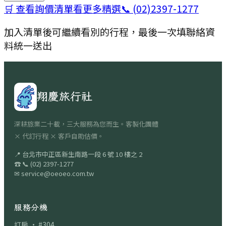
🛒 查看詢價清單
看更多精選
📞
(02)2397-1277
加入清單後可繼續看別的行程，最後一次填聯絡資
料統一送出
翔慶旅行社
深耕旅業二十載，三大服務為您而生。客製化團體
× 代訂行程 × 客戶自助估價。
📍
台北市中正區新生南路一段 6 號 10 樓之 2
☎
📞
(02) 2397-1277
✉
service@oeoeo.com.tw
服務分機
訂房 · #304