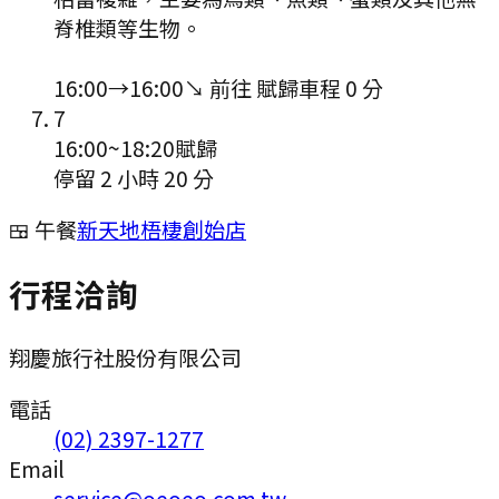
脊椎類等生物。
16:00
→
16:00
↘ 前往
賦歸
車程
0
分
7
16:00
~
18:20
賦歸
停留 2 小時 20 分
🍱 午餐
新天地梧棲創始店
行程洽詢
翔慶旅行社股份有限公司
電話
(02) 2397-1277
Email
service@oeoeo.com.tw