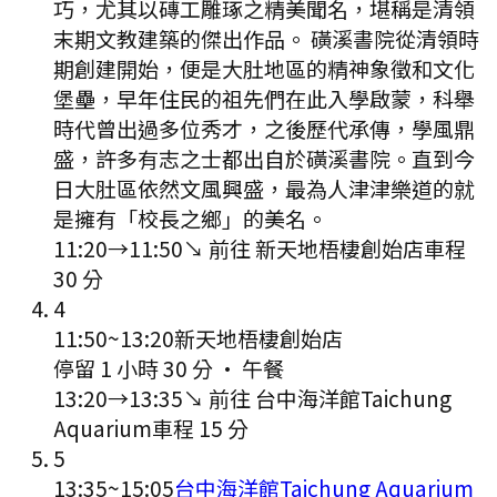
巧，尤其以磚工雕琢之精美聞名，堪稱是清領
末期文教建築的傑出作品。 磺溪書院從清領時
期創建開始，便是大肚地區的精神象徵和文化
堡壘，早年住民的祖先們在此入學啟蒙，科舉
時代曾出過多位秀才，之後歷代承傳，學風鼎
盛，許多有志之士都出自於磺溪書院。直到今
日大肚區依然文風興盛，最為人津津樂道的就
是擁有「校長之鄉」的美名。
11:20
→
11:50
↘ 前往
新天地梧棲創始店
車程
30
分
4
11:50
~
13:20
新天地梧棲創始店
停留 1 小時 30 分
·
午餐
13:20
→
13:35
↘ 前往
台中海洋館Taichung
Aquarium
車程
15
分
5
13:35
~
15:05
台中海洋館Taichung Aquarium