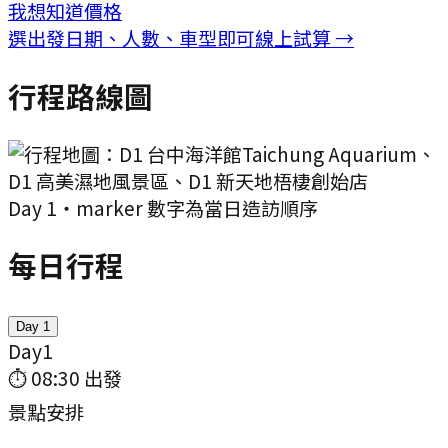
我想知道價格
選出發日期、人數、車型即可線上試算 →
行程路線圖
Day
1
・marker 數字為當日造訪順序
每日行程
Day
1
Day
1
⏱
08:30
出發
景點安排