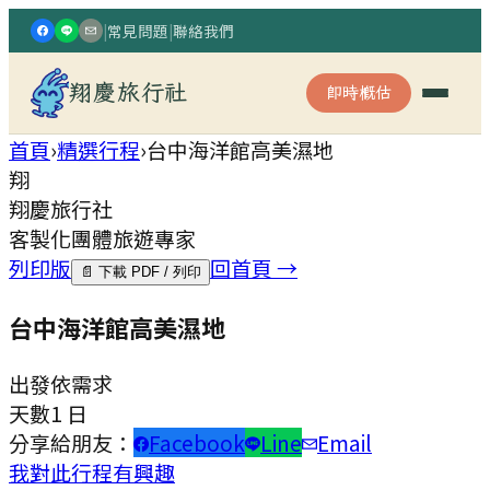
|
常見問題
|
聯絡我們
翔慶旅行社
即時概估
首頁
›
精選行程
›
台中海洋館高美濕地
翔
翔慶旅行社
客製化團體旅遊專家
列印版
回首頁 →
📄 下載 PDF / 列印
台中海洋館高美濕地
出發
依需求
天數
1 日
分享給朋友：
Facebook
Line
Email
我對此行程有興趣