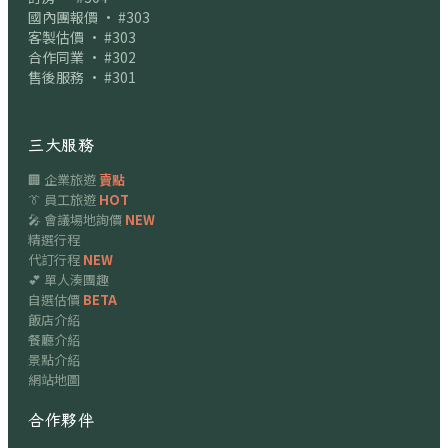
國內團報價 · #303
客製估價 · #303
合作同業 · #302
售後服務 · #301
三大服務
🏢 企業旅遊
賣點
👔 員工旅遊
HOT
🎤 會議場地詢價
NEW
精選行程
代訂行程
NEW
💕 單人湊團趣
自選估價
BETA
飯店介紹
餐廳介紹
景點介紹
網站地圖
合作夥伴