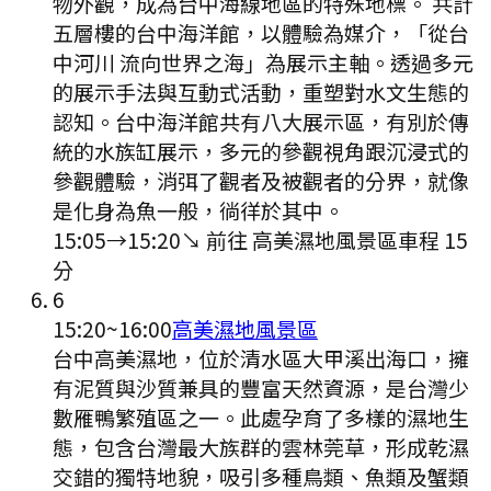
物外觀，成為台中海線地區的特殊地標。 共計
五層樓的台中海洋館，以體驗為媒介，「從台
中河川 流向世界之海」為展示主軸。透過多元
的展示手法與互動式活動，重塑對水文生態的
認知。台中海洋館共有八大展示區，有別於傳
統的水族缸展示，多元的參觀視角跟沉浸式的
參觀體驗，消弭了觀者及被觀者的分界，就像
是化身為魚一般，徜徉於其中。
15:05
→
15:20
↘ 前往
高美濕地風景區
車程
15
分
6
15:20
~
16:00
高美濕地風景區
台中高美濕地，位於清水區大甲溪出海口，擁
有泥質與沙質兼具的豐富天然資源，是台灣少
數雁鴨繁殖區之一。此處孕育了多樣的濕地生
態，包含台灣最大族群的雲林莞草，形成乾濕
交錯的獨特地貌，吸引多種鳥類、魚類及蟹類