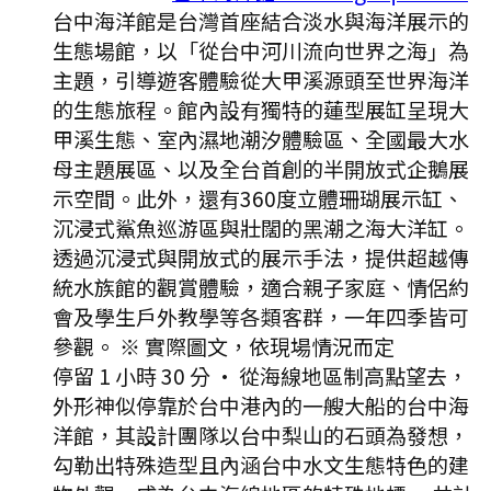
台中海洋館是台灣首座結合淡水與海洋展示的
生態場館，以「從台中河川流向世界之海」為
主題，引導遊客體驗從大甲溪源頭至世界海洋
的生態旅程。館內設有獨特的蓮型展缸呈現大
甲溪生態、室內濕地潮汐體驗區、全國最大水
母主題展區、以及全台首創的半開放式企鵝展
示空間。此外，還有360度立體珊瑚展示缸、
沉浸式鯊魚巡游區與壯闊的黑潮之海大洋缸。
透過沉浸式與開放式的展示手法，提供超越傳
統水族館的觀賞體驗，適合親子家庭、情侶約
會及學生戶外教學等各類客群，一年四季皆可
參觀。 ※ 實際圖文，依現場情況而定
停留 1 小時 30 分
·
從海線地區制高點望去，
外形神似停靠於台中港內的一艘大船的台中海
洋館，其設計團隊以台中梨山的石頭為發想，
勾勒出特殊造型且內涵台中水文生態特色的建