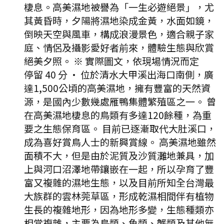
棲息。高美濕地被譽為「一生必遊絕景」，尤
其黃昏時，夕陽將濕地染成金黃，水面如鏡，
倒映天空與風車，構成浪漫景色，適合親子家
庭、情侶及攝影愛好者前來，體驗生態與欣賞
絕美夕照。 ※ 實際圖文，依現場情況而定
停留 40 分
·
位於清水大甲溪出海口南側，廣
達1,500公頃的高美濕地，擁有豐富的天然資
源，是國內少數幾處雁鴨集體繁殖區之一。 曾
在高美濕地棲息的鳥類有多達120餘種，為重
要之生態保育區。 目前已逐漸取代大肚溪口，
成為喜好賞鳥人士的新興賞線。 高美濕地雖然
面積不大，但是由於泥質及沙質灘地兼具，加
上與河口沼澤地帶鑲嵌在一起，所以孕育了豐
富又複雜的濕地生態，以及目前所知全台灣最
大族群的雲林莞草區，形成乾濕相間伴有植物
生長的複雜地形，因為地形多變，生態種類亦
相當複雜，主要為鳥類、魚類、蟹類及其他無