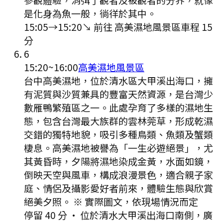
是化身為魚一般，徜徉於其中。
15:05
→
15:20
↘ 前往
高美濕地風景區
車程
15
分
6
15:20
~
16:00
高美濕地風景區
台中高美濕地，位於清水區大甲溪出海口，擁
有泥質與沙質兼具的豐富天然資源，是台灣少
數雁鴨繁殖區之一。此處孕育了多樣的濕地生
態，包含台灣最大族群的雲林莞草，形成乾濕
交錯的獨特地貌，吸引多種鳥類、魚類及蟹類
棲息。高美濕地被譽為「一生必遊絕景」，尤
其黃昏時，夕陽將濕地染成金黃，水面如鏡，
倒映天空與風車，構成浪漫景色，適合親子家
庭、情侶及攝影愛好者前來，體驗生態與欣賞
絕美夕照。 ※ 實際圖文，依現場情況而定
停留 40 分
·
位於清水大甲溪出海口南側，廣