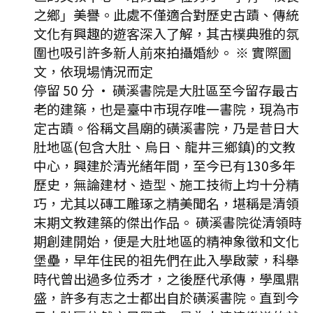
之鄉」美譽。此處不僅適合對歷史古蹟、傳統
文化有興趣的遊客深入了解，其古樸典雅的氛
圍也吸引許多新人前來拍攝婚紗。 ※ 實際圖
文，依現場情況而定
停留 50 分
·
磺溪書院是大肚區至今留存最古
老的建築，也是臺中市現存唯一書院，現為市
定古蹟。俗稱文昌廟的磺溪書院，乃是昔日大
肚地區(包含大肚、烏日、龍井三鄉鎮)的文教
中心，興建於清光緒年間，至今已有130多年
歷史，無論建材、造型、施工技術上均十分精
巧，尤其以磚工雕琢之精美聞名，堪稱是清領
末期文教建築的傑出作品。 磺溪書院從清領時
期創建開始，便是大肚地區的精神象徵和文化
堡壘，早年住民的祖先們在此入學啟蒙，科舉
時代曾出過多位秀才，之後歷代承傳，學風鼎
盛，許多有志之士都出自於磺溪書院。直到今