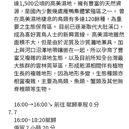
達1,500公頃的高美濕地，擁有豐富的天然資
源，是國內少數幾處雁鴨集體繁殖區之一。 曾
在高美濕地棲息的鳥類有多達120餘種，為重
要之生態保育區。 目前已逐漸取代大肚溪口，
成為喜好賞鳥人士的新興賞線。 高美濕地雖然
面積不大，但是由於泥質及沙質灘地兼具，加
上與河口沼澤地帶鑲嵌在一起，所以孕育了豐
富又複雜的濕地生態，以及目前所知全台灣最
大族群的雲林莞草區，形成乾濕相間伴有植物
生長的複雜地形，因為地形多變，生態種類亦
相當複雜，主要為鳥類、魚類、蟹類及其他無
脊椎類等生物。
16:00
→
16:00
↘ 前往
賦歸
車程
0
分
7
16:00
~
18:20
賦歸
停留 2 小時 20 分