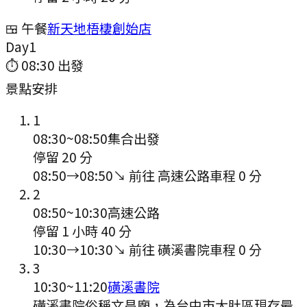
🍱 午餐
新天地梧棲創始店
Day
1
⏱
08:30
出發
景點安排
1
08:30
~
08:50
集合出發
停留 20 分
08:50
→
08:50
↘ 前往
高速公路
車程
0
分
2
08:50
~
10:30
高速公路
停留 1 小時 40 分
10:30
→
10:30
↘ 前往
磺溪書院
車程
0
分
3
10:30
~
11:20
磺溪書院
磺溪書院俗稱文昌廟，為台中市大肚區現存最