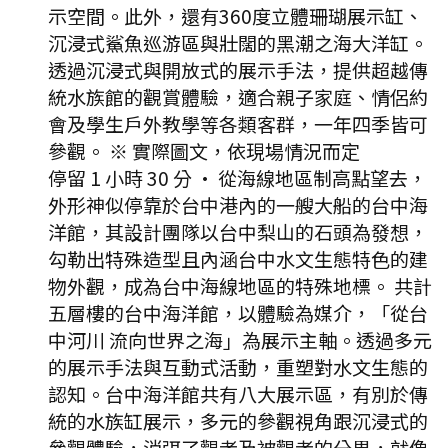
示空間。此外，還有360度立體珊瑚展示缸、
沉浸式鯊魚巡游區與壯闊的黑潮之海大洋缸。
透過沉浸式與開放式的展示手法，提供超越傳
統水族館的觀賞體驗，適合親子家庭、情侶約
會及學生戶外教學等各類客群，一年四季皆可
參觀。 ※ 實際圖文，依現場情況而定
停留 1 小時 30 分
·
從海線地區制高點望去，
外形神似停靠於台中港內的一艘大船的台中海
洋館，其設計團隊以台中梨山的石頭為發想，
勾勒出特殊造型且內涵台中水文生態特色的建
物外觀，成為台中海線地區的特殊地標。 共計
五層樓的台中海洋館，以體驗為媒介，「從台
中河川 流向世界之海」為展示主軸。透過多元
的展示手法與互動式活動，重塑對水文生態的
認知。台中海洋館共有八大展示區，有別於傳
統的水族缸展示，多元的參觀視角跟沉浸式的
參觀體驗，消弭了觀者及被觀者的分界，就像