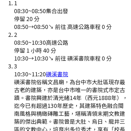
1
08:30
~
08:50
集合出發
停留 20 分
08:50
→
08:50
↘ 前往
高速公路
車程
0
分
2
08:50
~
10:30
高速公路
停留 1 小時 40 分
10:30
→
10:30
↘ 前往
磺溪書院
車程
0
分
3
10:30
~
11:20
磺溪書院
磺溪書院俗稱文昌廟，為台中市大肚區現存最
古老的建築，亦是台中市唯一的書院式市定古
蹟。書院興建於清光緒14年（西元1888年），
迄今已有超過130年歷史，其建築特色融合閩
南風格與精緻磚雕工藝，堪稱清領末期文教建
築的傑出典範。書院曾是大肚、烏日、龍井三
區的文教中心，培育出多位秀才，享有「校長