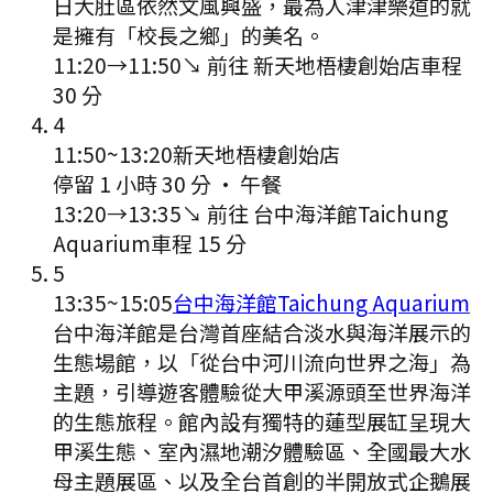
日大肚區依然文風興盛，最為人津津樂道的就
是擁有「校長之鄉」的美名。
11:20
→
11:50
↘ 前往
新天地梧棲創始店
車程
30
分
4
11:50
~
13:20
新天地梧棲創始店
停留 1 小時 30 分
·
午餐
13:20
→
13:35
↘ 前往
台中海洋館Taichung
Aquarium
車程
15
分
5
13:35
~
15:05
台中海洋館Taichung Aquarium
台中海洋館是台灣首座結合淡水與海洋展示的
生態場館，以「從台中河川流向世界之海」為
主題，引導遊客體驗從大甲溪源頭至世界海洋
的生態旅程。館內設有獨特的蓮型展缸呈現大
甲溪生態、室內濕地潮汐體驗區、全國最大水
母主題展區、以及全台首創的半開放式企鵝展