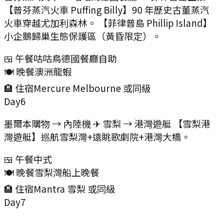
【普芬蒸汽火車 Puffing Billy】90 年歷史古董蒸汽
火車穿越尤加利森林。 【菲律普島 Phillip Island】
小企鵝歸巢生態保護區（黃昏限定）。
🍱 午餐
咕咕鳥德國餐廳自助
🍽️ 晚餐
澳洲龍蝦
🏨 住宿
Mercure Melbourne 或同級
Day
6
墨爾本購物 → 內陸機 ✈ 雪梨 → 港灣遊艇 【雪梨港
灣遊艇】巡航雪梨灣+遠眺歌劇院+港灣大橋。
🍱 午餐
中式
🍽️ 晚餐
雪梨灣船上晚餐
🏨 住宿
Mantra 雪梨 或同級
Day
7