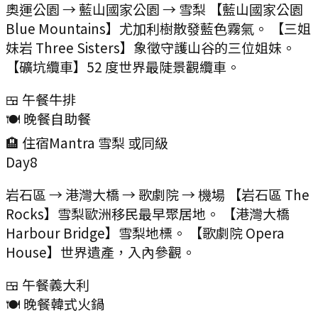
奧運公園 → 藍山國家公園 → 雪梨 【藍山國家公園
Blue Mountains】尤加利樹散發藍色霧氣。 【三姐
妹岩 Three Sisters】象徵守護山谷的三位姐妹。
【礦坑纜車】52 度世界最陡景觀纜車。
🍱 午餐
牛排
🍽️ 晚餐
自助餐
🏨 住宿
Mantra 雪梨 或同級
Day
8
岩石區 → 港灣大橋 → 歌劇院 → 機場 【岩石區 The
Rocks】雪梨歐洲移民最早聚居地。 【港灣大橋
Harbour Bridge】雪梨地標。 【歌劇院 Opera
House】世界遺產，入內參觀。
🍱 午餐
義大利
🍽️ 晚餐
韓式火鍋