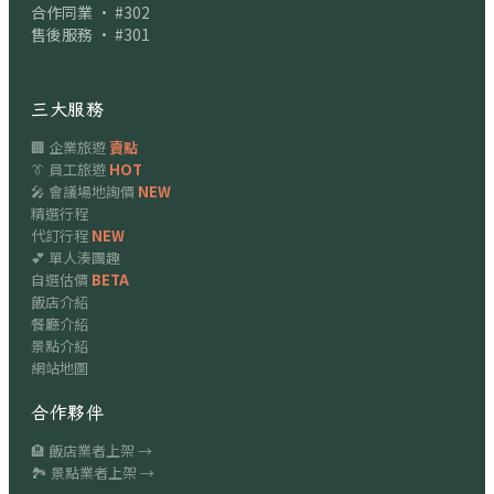
合作同業 · #302
售後服務 · #301
三大服務
🏢 企業旅遊
賣點
👔 員工旅遊
HOT
🎤 會議場地詢價
NEW
精選行程
代訂行程
NEW
💕 單人湊團趣
自選估價
BETA
飯店介紹
餐廳介紹
景點介紹
網站地圖
合作夥伴
🏨 飯店業者上架 →
🏞 景點業者上架 →