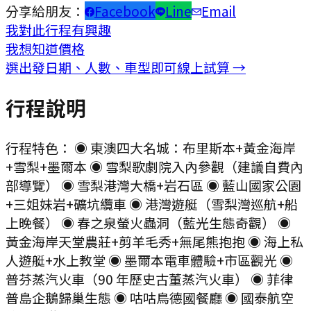
分享給朋友：
Facebook
Line
Email
我對此行程有興趣
我想知道價格
選出發日期、人數、車型即可線上試算 →
行程說明
行程特色： ◉ 東澳四大名城：布里斯本+黃金海岸
+雪梨+墨爾本 ◉ 雪梨歌劇院入內參觀（建議自費內
部導覽） ◉ 雪梨港灣大橋+岩石區 ◉ 藍山國家公園
+三姐妹岩+礦坑纜車 ◉ 港灣遊艇（雪梨灣巡航+船
上晚餐） ◉ 春之泉螢火蟲洞（藍光生態奇觀） ◉
黃金海岸天堂農莊+剪羊毛秀+無尾熊抱抱 ◉ 海上私
人遊艇+水上教堂 ◉ 墨爾本電車體驗+市區觀光 ◉
普芬蒸汽火車（90 年歷史古董蒸汽火車） ◉ 菲律
普島企鵝歸巢生態 ◉ 咕咕鳥德國餐廳 ◉ 國泰航空