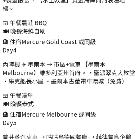
標。
🍱 午餐
農莊 BBQ
🍽️ 晚餐
海鮮自助
🏨 住宿
Mercure Gold Coast 或同級
Day
4
內陸機 ✈ 墨爾本 → 市區+電車 【墨爾本
Melbourne】維多利亞州首府。 ・聖派翠克大教堂
・庫克船長小屋 ・墨爾本古董電車環城（免費）
🍱 午餐
漢堡
🍽️ 晚餐
泰式
🏨 住宿
Mercure Melbourne 或同級
Day
5
普芬蒸汽火車 → 咕咕鳥德國餐廳 → 菲律普島企鵝