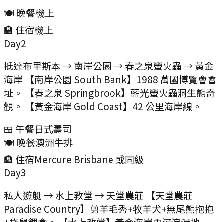
🍽️ 晚餐
機上
🏨 住宿
機上
Day
2
抵達布里斯本 → 南岸公園 → 春之泉螢火蟲 → 黃金
海岸 【南岸公園 South Bank】1988 萬國博覽會會
址。 【春之泉 Springbrook】藍光螢火蟲洞生態奇
觀。 【黃金海岸 Gold Coast】42 公里海岸線。
🍱 午餐
日式壽司
🍽️ 晚餐
澳洲牛排
🏨 住宿
Mercure Brisbane 或同級
Day
3
私人遊艇 → 水上教堂 → 天堂農莊 【天堂農莊
Paradise Country】剪羊毛秀+牧羊犬+無尾熊抱抱
+袋鼠餵食。 【水上教堂】黃金海岸內河浪漫地