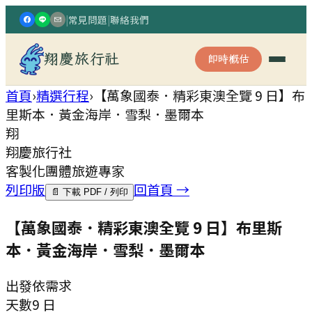
|
常見問題
|
聯絡我們
翔慶旅行社
即時概估
首頁
›
精選行程
›
【萬象國泰．精彩東澳全覽 9 日】布
里斯本．黃金海岸．雪梨．墨爾本
翔
翔慶旅行社
客製化團體旅遊專家
列印版
回首頁 →
📄 下載 PDF / 列印
【萬象國泰．精彩東澳全覽 9 日】布里斯
本．黃金海岸．雪梨．墨爾本
出發
依需求
天數
9 日