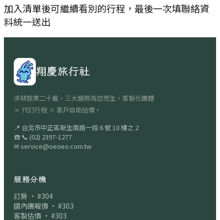
加入清單後可繼續看別的行程，最後一次填聯絡資
料統一送出
翔慶旅行社
深耕旅業二十載，三大服務為您而生。客製化團體
× 代訂行程 × 客戶自助估價。
📍
台北市中正區新生南路一段 6 號 10 樓之 2
☎
📞
(02) 2397-1277
✉
service@oeoeo.com.tw
服務分機
訂房 · #304
國內團報價 · #303
客製估價 · #303