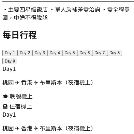
═══════════════════════
・主要四星級飯店 ・單人房補差需洽詢 ・需全程參
團，中途不得脫隊
每日行程
Day
1
Day
2
Day
3
Day
4
Day
5
Day
6
Day
7
Day
8
Day
9
Day
1
桃園 ✈ 香港 ✈ 布里斯本（夜宿機上）
🍽️ 晚餐
機上
🏨 住宿
機上
Day
1
桃園 ✈ 香港 ✈ 布里斯本（夜宿機上）