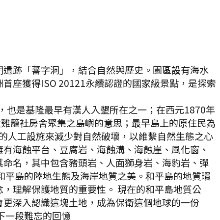
期遺跡「蕃字洞」，結合自然與歷史。園區設有海水
獲得ISO 20121永續認證的國家級景點，是探索
也是基隆最早有漢人入墾所在之一；在西元1870年
大雞籠社房舍聚集之島嶼的意思；最早島上的原住民為
，以最少的人工設施來減少對自然破壞，以維繫自然生態之心
擁有海蝕平台、豆腐岩、海蝕溝、海蝕崖、風化窗、
其命名，其中包含豬頭岩、人面獅身岩、海豹岩、彈
和平島的陸地生態及海岸地質之美。和平島的地質環
，理解保護地質的重要性。 現在的和平島地質公
會更深入認識這塊土地，成為保衛這個地球的一份
下一段難忘的回憶