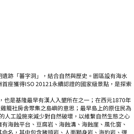
期遺跡「蕃字洞」，結合自然與歷史。園區設有海水
獲得ISO 20121永續認證的國家級景點，是探索
也是基隆最早有漢人入墾所在之一；在西元1870年
大雞籠社房舍聚集之島嶼的意思；最早島上的原住民為
，以最少的人工設施來減少對自然破壞，以維繫自然生態之心
擁有海蝕平台、豆腐岩、海蝕溝、海蝕崖、風化窗、
其命名，其中包含豬頭岩、人面獅身岩、海豹岩、彈