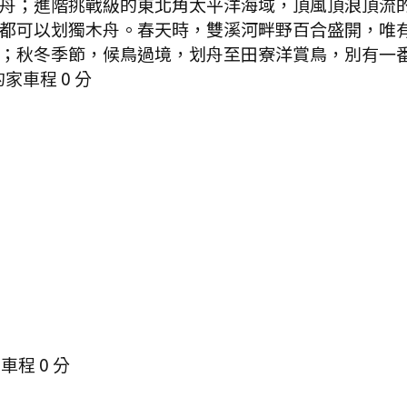
舟；進階挑戰級的東北角太平洋海域，頂風頂浪頂流
都可以划獨木舟。春天時，雙溪河畔野百合盛開，唯
；秋冬季節，候鳥過境，划舟至田寮洋賞鳥，別有一
的家
車程
0
分
.
車程
0
分