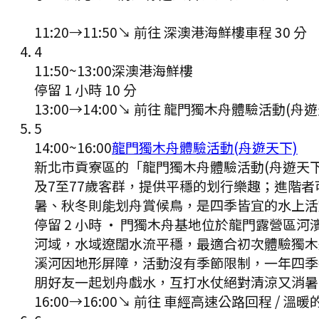
11:20
→
11:50
↘ 前往
深澳港海鮮樓
車程
30
分
4
11:50
~
13:00
深澳港海鮮樓
停留 1 小時 10 分
13:00
→
14:00
↘ 前往
龍門獨木舟體驗活動(舟遊
5
14:00
~
16:00
龍門獨木舟體驗活動(舟遊天下)
新北市貢寮區的「龍門獨木舟體驗活動(舟遊天
及7至77歲客群，提供平穩的划行樂趣；進階
暑、秋冬則能划舟賞候鳥，是四季皆宜的水上活
停留 2 小時
·
門獨木舟基地位於龍門露營區河
河域，水域遼闊水流平穩，最適合初次體驗獨木
溪河因地形屏障，活動沒有季節限制，一年四季
朋好友一起划舟戲水，互打水仗絕對清涼又消暑
16:00
→
16:00
↘ 前往
車經高速公路回程 / 溫暖