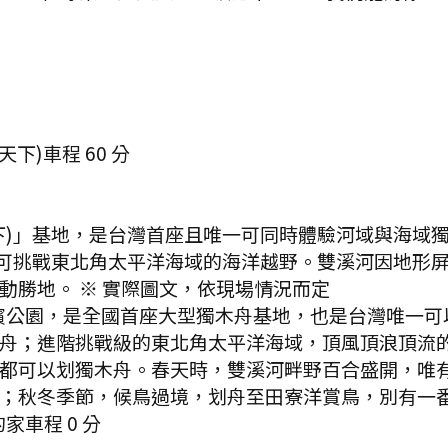
天下)
車程
60
分
下)」基地，是台灣首座且唯一可同時體驗河域與海域
者可挑戰東北角太平洋海域的海洋越野。雙溪河因地形
動勝地。 ※ 實際圖文，依現場情況而定
濱公園，是全國首座大型獨木舟基地，也是台灣唯一可
舟；進階挑戰級的東北角太平洋海域，頂風頂浪頂流
都可以划獨木舟。春天時，雙溪河畔野百合盛開，唯
；秋冬季節，候鳥過境，划舟至田寮洋賞鳥，別有一
的家
車程
0
分