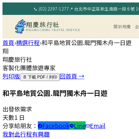
📞
(02) 2397-1277
📍
台北市中正區新生南路一段 6 號 10
翔慶旅行社
關於翔慶
HSIANG CHING TRAVEL SERVICE
首頁
›
精選行程
›
和平島地質公園.龍門獨木舟一日遊
翔
翔慶旅行社
客製化團體旅遊專家
列印版
回首頁 →
📄 下載 PDF / 列印
和平島地質公園.龍門獨木舟一日遊
出發
依需求
天數
1 日
分享給朋友：
Facebook
Line
Email
我對此行程有興趣