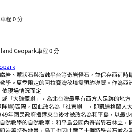
.
車程
0
分
and Geopark
車程
0
分
opark
腐岩、蕈狀石與海蝕平台等奇岩怪石，並保存西荷時
學。夏季限定的阿拉寶灣秘境需預約導覽。作為亞洲首座
，依現場情況而定
或「大雞籠嶼」，為北台灣最早有西方人足跡的地方，
基隆嶼)區隔，因此改名為「社寮嶼」，即凱達格蘭人
ijo)；至1949年國民政府播遷來台後才被改名為和平島
自然教學的自然教室；和平島公園內奇岩異石林立，
頭岩等特殊地景，島工也因此選了十個特殊岩石並為