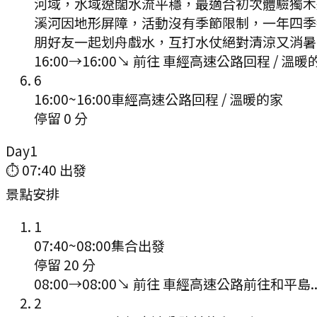
河域，水域遼闊水流平穩，最適合初次體驗獨木
溪河因地形屏障，活動沒有季節限制，一年四季
朋好友一起划舟戲水，互打水仗絕對清涼又消暑
16:00
→
16:00
↘ 前往
車經高速公路回程 / 溫暖
6
16:00
~
16:00
車經高速公路回程 / 溫暖的家
停留 0 分
Day
1
⏱
07:40
出發
景點安排
1
07:40
~
08:00
集合出發
停留 20 分
08:00
→
08:00
↘ 前往
車經高速公路前往和平島.
2