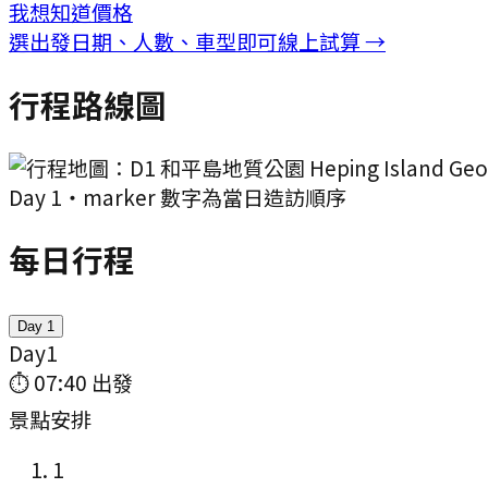
我想知道價格
選出發日期、人數、車型即可線上試算 →
行程路線圖
Day
1
・marker 數字為當日造訪順序
每日行程
Day
1
Day
1
⏱
07:40
出發
景點安排
1