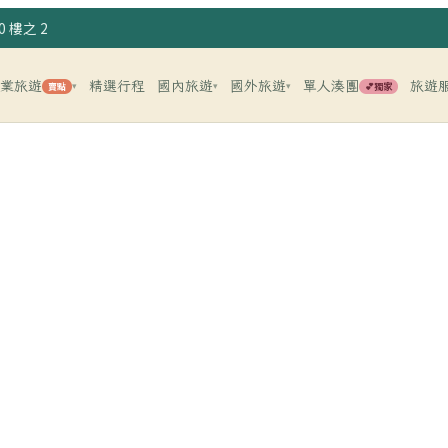
 樓之 2
企業旅遊
精選行程
國內旅遊
國外旅遊
單人湊團
旅遊
賣點
💕獨家
▾
▾
▾