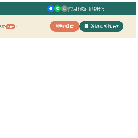
|
常見問題
|
聯絡我們
即時概估
🏢 簽約公司報名
▾
服務
NEW
▾