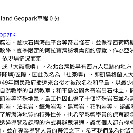
and Geopark
車程
0
分
opark
腐岩、蕈狀石與海蝕平台等奇岩怪石，並保存西荷時
學。夏季限定的阿拉寶灣秘境需預約導覽。作為亞洲首座
，依現場情況而定
或「大雞籠嶼」，為北台灣最早有西方人足跡的地方，
基隆嶼)區隔，因此改名為「社寮嶼」，即凱達格蘭人
ijo)；至1949年國民政府播遷來台後才被改名為和平島
自然教學的自然教室；和平島公園內奇岩異石林立，
頭岩等特殊地景，島工也因此選了十個特殊岩石並為
剛岩、法老岩、鱷魚岩淚、黑鳶岩、花豹岩等。 認識
了解海洋地質的特殊性外，也希望影響學員的保育觀念
透過導覽及課程的方式與群眾溝通，讓每個人都有機
備，並在專業導覽人員的帶領之下，希望我們能為你留