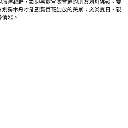
的海洋越野，歡迎喜歡冒險嘗鮮的朋友划舟挑戰。雙
有划獨木舟才能觀賞百花綻放的美景；炎炎夏日，親
番情趣。