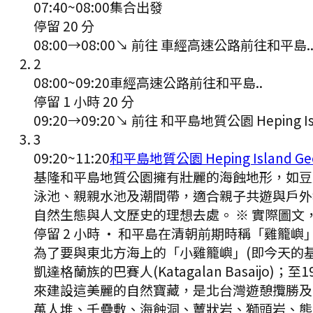
07:40
~
08:00
集合出發
停留 20 分
08:00
→
08:00
↘ 前往
車經高速公路前往和平島.
2
08:00
~
09:20
車經高速公路前往和平島..
停留 1 小時 20 分
09:20
→
09:20
↘ 前往
和平島地質公園 Heping Isl
3
09:20
~
11:20
和平島地質公園 Heping Island Ge
基隆和平島地質公園擁有壯麗的海蝕地形，如豆
泳池、親親水池及潮間帶，適合親子共遊與戶外教
自然生態與人文歷史的理想去處。 ※ 實際圖文
停留 2 小時
·
和平島在清朝前期時稱「雞籠嶼」
為了要與東北方海上的「小雞籠嶼」(即今天的
凱達格蘭族的巴賽人(Katagalan Basa
來建設這美麗的自然寶藏，是北台灣遊憩攬勝及
萬人堆、千疊敷、海蝕洞、蕈狀岩、獅頭岩、熊