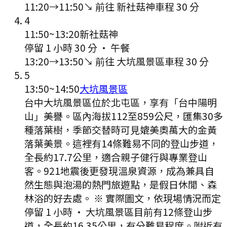
11:20
→
11:50
↘ 前往
新社菇神
車程
30
分
4
11:50
~
13:20
新社菇神
停留 1 小時 30 分
·
午餐
13:20
→
13:50
↘ 前往
大坑風景區
車程
30
分
5
13:50
~
14:50
大坑風景區
台中大坑風景區位於北屯區，享有「台中陽明
山」美譽。區內海拔112至859公尺，匯集30多
種落葉樹，季節交替時可見媲美奧萬大的金黃
落葉美景。這裡有14條難易不同的登山步道，
全長約17.7公里，適合親子健行與專業登山
客。921地震後更發現溫泉資源，成為兼具自
然生態與泡湯的熱門旅遊點，是假日休閒、森
林浴的好去處。 ※ 實際圖文，依現場情況而定
停留 1 小時
·
大坑風景區目前有12條登山步
道，全長約16.35公里，有分難易程度。附近有