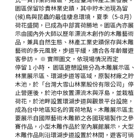
園區保留珍貴林業史蹟，其中貯木池現為留
(候)鳥與昆蟲的最佳棲息環境，夏季（5-8月）
荷花盛開，已成為中部賞荷勝地。園區內亦展
示由國內外大師以歷年漂流木創作的木雕藝術
品，兼具自然生態、林產工業史蹟保存與木雕
藝術的多元風貌，步道平緩，適合各年齡層遊
客參訪。 ※ 實際圖文，依現場情況而定
停留 1 小時
·
園區遊憩設施分為木雕展示區、
林業展示區、環湖步道等區域，原製材廠之貯
木池，於「台灣大雪山林業股份有限公司」停
止營運後，於池中放置漂流木與浮島，並栽植
荷花，於池畔設置環湖步道與觀景平台設施，
成為台中地區知名的賞荷地點。木雕展示區主
要展示自國際藝術木雕節之各國現場製作之參
賽作品，小型木雕作品於室內展館展示，大型
木雕作品則沿環湖步道設置於林間，遊客可徜