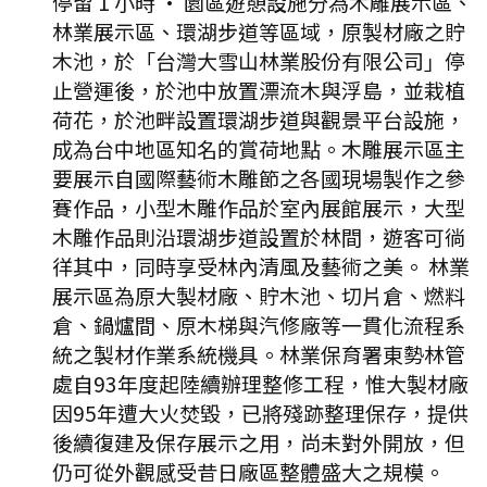
停留 1 小時
·
園區遊憩設施分為木雕展示區、
林業展示區、環湖步道等區域，原製材廠之貯
木池，於「台灣大雪山林業股份有限公司」停
止營運後，於池中放置漂流木與浮島，並栽植
荷花，於池畔設置環湖步道與觀景平台設施，
成為台中地區知名的賞荷地點。木雕展示區主
要展示自國際藝術木雕節之各國現場製作之參
賽作品，小型木雕作品於室內展館展示，大型
木雕作品則沿環湖步道設置於林間，遊客可徜
徉其中，同時享受林內清風及藝術之美。 林業
展示區為原大製材廠、貯木池、切片倉、燃料
倉、鍋爐間、原木梯與汽修廠等一貫化流程系
統之製材作業系統機具。林業保育署東勢林管
處自93年度起陸續辦理整修工程，惟大製材廠
因95年遭大火焚毀，已將殘跡整理保存，提供
後續復建及保存展示之用，尚未對外開放，但
仍可從外觀感受昔日廠區整體盛大之規模。