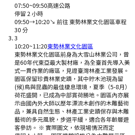
07:50
~
09:50
高速公路
停留 2 小時
09:50
→
10:20
↘ 前往
東勢林業文化園區
車程
30
分
3
10:20
~
11:20
東勢林業文化園區
東勢林業文化園區前身為大雪山林業公司，曾
是60年代東亞最大製材廠，為全臺首先導入美
式一貫作業的廠區，見證臺灣林產工業發展。
園區保留珍貴林業史蹟，其中貯木池現為留
(候)鳥與昆蟲的最佳棲息環境，夏季（5-8月）
荷花盛開，已成為中部賞荷勝地。園區內亦展
示由國內外大師以歷年漂流木創作的木雕藝術
品，兼具自然生態、林產工業史蹟保存與木雕
藝術的多元風貌，步道平緩，適合各年齡層遊
客參訪。 ※ 實際圖文，依現場情況而定