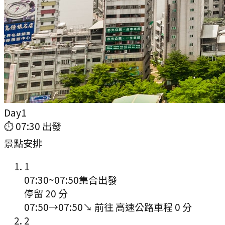
Day
1
⏱
07:30
出發
景點安排
1
07:30
~
07:50
集合出發
停留 20 分
07:50
→
07:50
↘ 前往
高速公路
車程
0
分
2