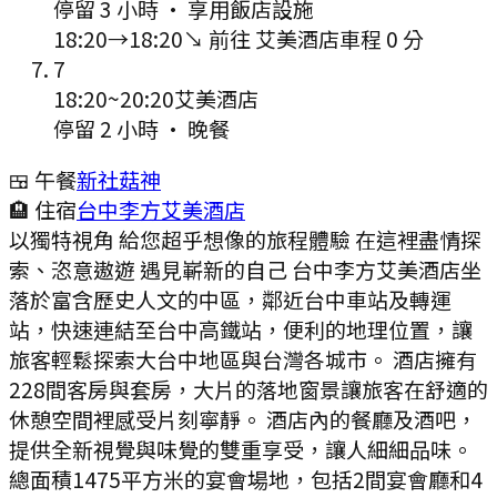
停留 3 小時
·
享用飯店設施
18:20
→
18:20
↘ 前往
艾美酒店
車程
0
分
7
18:20
~
20:20
艾美酒店
停留 2 小時
·
晚餐
🍱 午餐
新社菇神
🏨 住宿
台中李方艾美酒店
以獨特視角 給您超乎想像的旅程體驗 在這裡盡情探
索、恣意遨遊 遇見嶄新的自己 台中李方艾美酒店坐
落於富含歷史人文的中區，鄰近台中車站及轉運
站，快速連結至台中高鐵站，便利的地理位置，讓
旅客輕鬆探索大台中地區與台灣各城市。 酒店擁有
228間客房與套房，大片的落地窗景讓旅客在舒適的
休憩空間裡感受片刻寧靜。 酒店內的餐廳及酒吧，
提供全新視覺與味覺的雙重享受，讓人細細品味。
總面積1475平方米的宴會場地，包括2間宴會廳和4