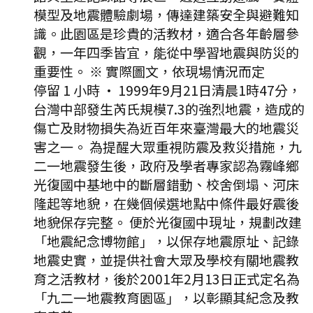
模型及地震體驗劇場，傳達建築安全與避難知
識。此園區是珍貴的活教材，適合各年齡層參
觀，一年四季皆宜，能從中學習地震與防災的
重要性。 ※ 實際圖文，依現場情況而定
停留 1 小時
·
1999年9月21日清晨1時47分，
台灣中部發生芮氏規模7.3的強烈地震，造成的
傷亡及財物損失為近百年來臺灣最大的地震災
害之一。 為提醒大眾重視防震及救災措施，九
二一地震發生後，政府及學者專家認為霧峰鄉
光復國中基地中的斷層錯動、校舍倒塌、河床
隆起等地貌，在幾個候選地點中條件最好震後
地貌保存完整。 便於光復國中現址，規劃改建
「地震紀念博物館」，以保存地震原址、記錄
地震史實，並提供社會大眾及學校有關地震教
育之活教材，後於2001年2月13日正式定名為
「九二一地震教育園區」，以彰顯其紀念及教