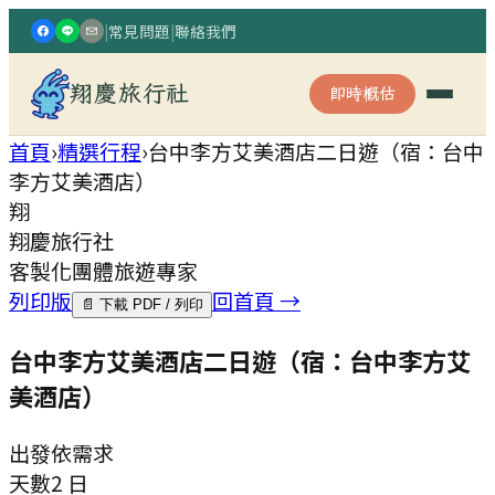
|
常見問題
|
聯絡我們
翔慶旅行社
即時概估
首頁
›
精選行程
›
台中李方艾美酒店二日遊（宿：台中
李方艾美酒店）
翔
翔慶旅行社
客製化團體旅遊專家
列印版
回首頁 →
📄 下載 PDF / 列印
台中李方艾美酒店二日遊（宿：台中李方艾
美酒店）
出發
依需求
天數
2 日