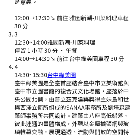
育意義。
12:00
→
12:30
↘ 前往
雅園新潮-川菜料理
車程
30
分
3
12:30
~
14:00
雅園新潮-川菜料理
停留 1 小時 30 分
·
午餐
14:00
→
14:30
↘ 前往
台中綠美圖
車程
30
分
4
14:30
~
15:30
台中綠美圖
臺中綠美圖是全臺首座結合臺中市立美術館與
臺中市立圖書館的複合式文化場館，座落於中
央公園北側，由普立茲克建築獎得主妹島和世
與西澤立衛所組成的SANAA事務所及劉培森建
築師事務所共同設計。建築由八座高低錯落、
彼此連通的量體構成，外觀以金屬擴張網與玻
璃帷幕交融，展現通透、流動與開放的空間特