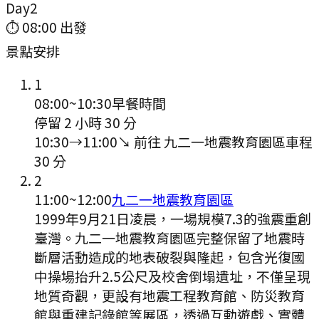
Day
2
⏱
08:00
出發
景點安排
1
08:00
~
10:30
早餐時間
停留 2 小時 30 分
10:30
→
11:00
↘ 前往
九二一地震教育園區
車程
30
分
2
11:00
~
12:00
九二一地震教育園區
1999年9月21日凌晨，一場規模7.3的強震重創
臺灣。九二一地震教育園區完整保留了地震時
斷層活動造成的地表破裂與隆起，包含光復國
中操場抬升2.5公尺及校舍倒塌遺址，不僅呈現
地質奇觀，更設有地震工程教育館、防災教育
館與重建記錄館等展區，透過互動遊戲、實體