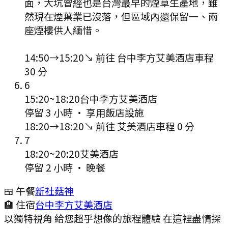
面，大坑曾經也是台灣最早的煙草生產地，雖
然現在煙葉業已沒落，但區域內還保留一、兩
座煙樓供人緬惜。
14:50
→
15:20
↘ 前往
台中李方艾美酒店
車程
30
分
6
15:20
~
18:20
台中李方艾美酒店
停留 3 小時
·
享用飯店設施
18:20
→
18:20
↘ 前往
艾美酒店
車程
0
分
7
18:20
~
20:20
艾美酒店
停留 2 小時
·
晚餐
🍱 午餐
新社菇神
🏨 住宿
台中李方艾美酒店
以獨特視角 給您超乎想像的旅程體驗 在這裡盡情探