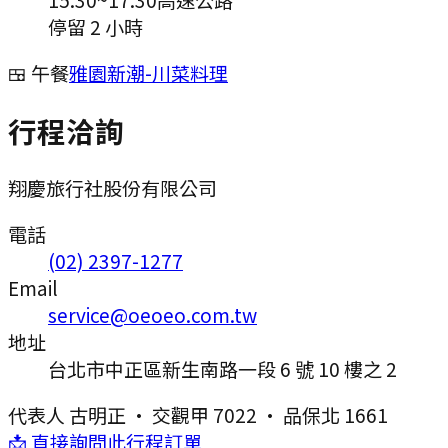
停留 2 小時
🍱 午餐
雅園新潮-川菜料理
行程洽詢
翔慶旅行社股份有限公司
電話
(02) 2397-1277
Email
service@oeoeo.com.tw
地址
台北市中正區新生南路一段 6 號 10 樓之 2
代表人
古明正
·
交觀甲 7022
·
品保北 1661
📩 直接詢問此行程訂單