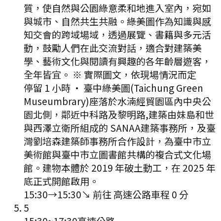
質，使自然與公園綠意柔和地進入室內，宛如
與城市、自然共生共融。綠美圖作為知識與感
知交會的跨域場域，透過展覽、書籍與多元活
動，鼓勵人們在此交流對話，適合對建築美
學、藝術文化與閱讀有興趣的各年齡層遊客，
全年皆宜。 ※ 實際圖文，依現場情況而定
停留 1 小時
·
臺中綠美圖(Taichung Green
Museumbrary)座落於水湳經貿園區內中央公
園北側，鄰近中科路及黎明路,建築由妹島和世
與西澤立衛所組成的 SANAA建築事務所，及臺
灣劉培森建築師事務所合作設計，為臺中市立
美術館與臺中市立圖書館共構的複合式文化場
館。建物本體於 2019 年破土動工，在 2025 年
底正式開館啟用。
15:30
→
15:30
↘ 前往
高速公路
車程
0
分
5
15:30
~
17:30
高速公路