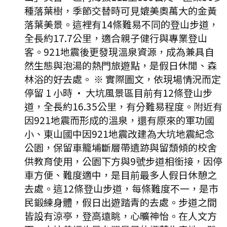
種落葉樹，季節交替時可見媲美奧萬大的金黃
落葉美景。這裡有14條難易不同的登山步道，
全長約17.7公里，適合親子健行與專業登山
客。921地震後更發現溫泉資源，成為兼具自
然生態與泡湯的熱門旅遊點，是假日休閒、森
林浴的好去處。 ※ 實際圖文，依現場情況而定
停留 1 小時
·
大坑風景區目前有12條登山步
道，全長約16.35公里，有分難易程度。附近有
因921地震而形成的溫泉，還有原來的軍功國
小、東山國中因921地震改建為大坑地震紀念
公園，保留車籠埔斷層帶遺跡與留頹傾的校舍
供教育使用，公園下方與9號步道相銜接，因停
車方便、難度適中，是目前最多人假日休憩之
去處。這12條登山步道，每條難度不一，是市
民鍛練身體，假日出遊踏青的去處。步道之間
皆設有涼亭，登高遠眺，心曠神怡。在人文方