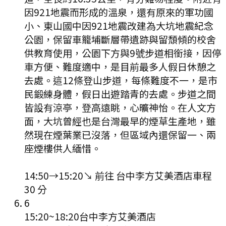
因921地震而形成的溫泉，還有原來的軍功國
小、東山國中因921地震改建為大坑地震紀念
公園，保留車籠埔斷層帶遺跡與留頹傾的校舍
供教育使用，公園下方與9號步道相銜接，因停
車方便、難度適中，是目前最多人假日休憩之
去處。這12條登山步道，每條難度不一，是市
民鍛練身體，假日出遊踏青的去處。步道之間
皆設有涼亭，登高遠眺，心曠神怡。在人文方
面，大坑曾經也是台灣最早的煙草生產地，雖
然現在煙葉業已沒落，但區域內還保留一、兩
座煙樓供人緬惜。
14:50
→
15:20
↘ 前往
台中李方艾美酒店
車程
30
分
6
15:20
~
18:20
台中李方艾美酒店