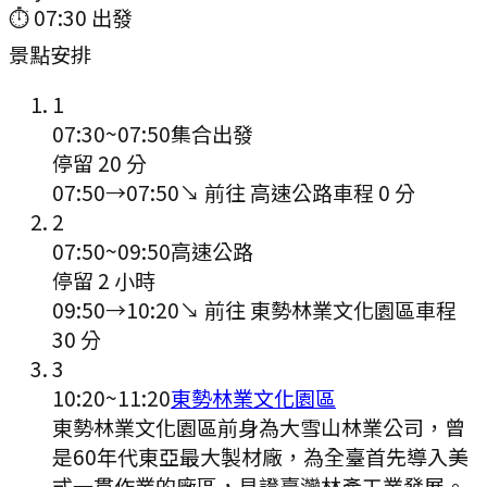
⏱
07:30
出發
景點安排
1
07:30
~
07:50
集合出發
停留 20 分
07:50
→
07:50
↘ 前往
高速公路
車程
0
分
2
07:50
~
09:50
高速公路
停留 2 小時
09:50
→
10:20
↘ 前往
東勢林業文化園區
車程
30
分
3
10:20
~
11:20
東勢林業文化園區
東勢林業文化園區前身為大雪山林業公司，曾
是60年代東亞最大製材廠，為全臺首先導入美
式一貫作業的廠區，見證臺灣林產工業發展。