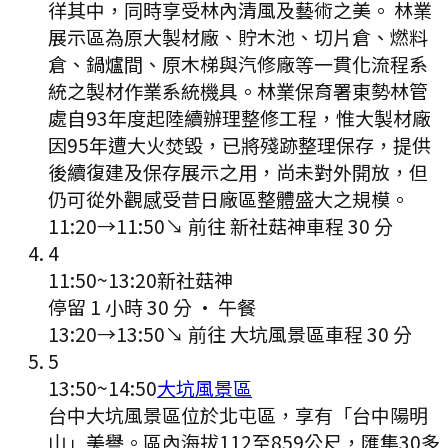
徉其中，同時享受林內清風及藝術之美。 林業
展示區為原大製材廠、貯木池、切片倉、燃料
倉、鍋爐間、原木梯與汽修廠等一貫化流程系
統之製材作業系統機具。林業保育署東勢林管
處自93年度起陸續辦理整修工程，惟大製材廠
因95年遭大火焚毀，已將殘跡整理保存，提供
後續復建及保存展示之用，尚未對外開放，但
仍可從外觀感受昔日廠區整體盛大之規模。
11:20
→
11:50
↘ 前往
新社菇神
車程
30
分
4
11:50
~
13:20
新社菇神
停留 1 小時 30 分
·
午餐
13:20
→
13:50
↘ 前往
大坑風景區
車程
30
分
5
13:50
~
14:50
大坑風景區
台中大坑風景區位於北屯區，享有「台中陽明
山」美譽。區內海拔112至859公尺，匯集30多