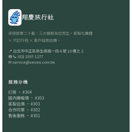
翔慶旅行社
深耕旅業二十載，三大服務為您而生。客製化團體
× 代訂行程 × 客戶自助估價。
📍
台北市中正區新生南路一段 6 號 10 樓之 2
☎
📞
(02) 2397-1277
✉
service@oeoeo.com.tw
服務分機
訂房 · #304
國內團報價 · #303
客製估價 · #303
合作同業 · #302
售後服務 · #301