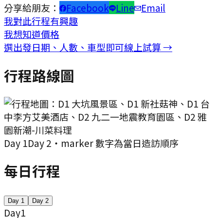
分享給朋友：
Facebook
Line
Email
我對此行程有興趣
我想知道價格
選出發日期、人數、車型即可線上試算 →
行程路線圖
Day
1
Day
2
・marker 數字為當日造訪順序
每日行程
Day
1
Day
2
Day
1