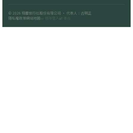
© 2026
翔慶旅行社股份有限公司
· 代表人：古明正
隱私權政策
網站地圖
🎫 領隊登入
🔐 後台