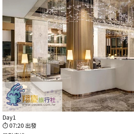
Day
1
⏱
07:20
出發