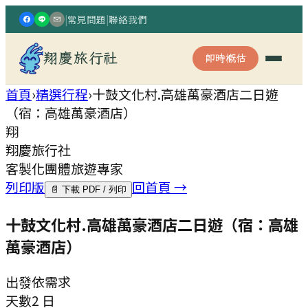
|
常見問題
|
聯絡我們
翔慶旅行社
即時概估
首頁
›
精選行程
›
十鼓文化村.高雄萬豪酒店二日遊
（宿：高雄萬豪酒店）
翔
翔慶旅行社
客製化團體旅遊專家
列印版
回首頁 →
📄 下載 PDF / 列印
十鼓文化村.高雄萬豪酒店二日遊（宿：高雄
萬豪酒店）
出發
依需求
天數
2 日