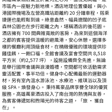
市區內一座魅力新地標。酒店地理位置優越，與小
港國際機場及左營高鐵站距離約 20 分鐘車程，搭乘
捷運也能輕鬆到達。綠意盎然、幅員遼闊的凹子底
森林公園也在步行距離之內，堪稱酒店的後花園。
酒店擁有 700 間典雅寬敞的客房，為來到這個海洋
之都的賓客提供溫暖的避風港，安心休憩。選擇多
樣的餐廳利用頂級食材，在精緻優雅的環境提供珍
饈佳餚，一飽口福。全館會議及宴會空間共 8,518
平方米（約2,577 坪），設施設備齊全先進，無論
是舉行國際會議與浪漫婚禮，空間都可依活動需求
靈活配置，事半功倍。健身中心配備最新的運動器
材，另有室內溫水游泳池、水療池、維琪浴以及頂
級 SPA，煥發身心。 秉持萬豪品牌享譽全球的優質
服務，高雄萬豪酒店投入了南台灣的熱情與友善，
為賓客傳遞如和煦陽光的待客之道，「旅 ‧ 獲自
在」。