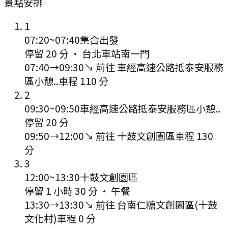
景點安排
1
07:20
~
07:40
集合出發
停留 20 分
·
台北車站南一門
07:40
→
09:30
↘ 前往
車經高速公路抵泰安服務
區小憩..
車程
110
分
2
09:30
~
09:50
車經高速公路抵泰安服務區小憩..
停留 20 分
09:50
→
12:00
↘ 前往
十鼓文創園區
車程
130
分
3
12:00
~
13:30
十鼓文創園區
停留 1 小時 30 分
·
午餐
13:30
→
13:30
↘ 前往
台南仁糖文創園區(十鼓
文化村)
車程
0
分