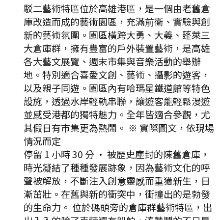
駁二藝術特區位於高雄港區，是一個由老舊倉
庫改造而成的藝術園區，充滿前衛、實驗與創
新的藝術氛圍。園區橫跨大勇、大義、蓬萊三
大倉庫群，擁有豐富的戶外裝置藝術，是高雄
各大藝文展覽、週末市集與音樂活動的舉辦
地。特別適合喜愛文創、藝術、攝影的遊客，
以及親子同遊。園區內有哈瑪星鐵道館等特色
設施，透過水岸輕軌串聯，讓遊客能輕鬆漫遊
並感受港都的獨特魅力。全年皆適合參觀，尤
其假日有市集更為熱鬧。 ※ 實際圖文，依現場
情況而定
停留 1 小時 30 分
·
被歷史塵封的陳舊倉庫，
時光凝結了種種發展跡象，因為藝術文化的呼
聲被解放，不斷注入創意靈感而重獲新生，日
漸茁壯。在舊與新的衝突中，衝撞出的是勃發
的生命力。 位於碼頭旁的倉庫群藝術特區，出