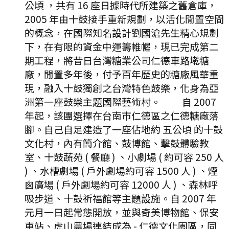
公頃 ，共有 16 座日據時代所建築之舊倉庫，
2005 年由十鼓接手重新規劃，以活化閒置空間
的概念，在國際知名設計劉國滄先生精心規劃
下，在有限的資金中運籌帷幄，現已完成第二
期工程，將昔日台灣糖業公司仁德車路墘糖
廠，閒置多年後，付予百年歷史的糖廠風華重
現，融入十鼓獨創之台灣特色鼓樂，化身為亞
洲第一座鼓樂主題國際藝術村。 自 2007
年起，該團選擇在台南市仁德區之仁德糖廠落
腳。自己自足建造了一座佔地約 五公頃 的十鼓
文化村，內有簡介館、鼓博館、擊鼓體驗教
室、十鼓蔬苑 ( 餐廳 ) 、小劇場 ( 約可容 250 人
) 、水槽劇場 ( 戶外劇場約可容 1500 人 ) 、煙
囪廣場 ( 戶外劇場約可容 12000 人 ) 、森林呼
吸步道、十鼓祈福館等主題設施。自 2007 年
元月一日起常態開放，並與奇美博物館、保安
車站、虎山農場連結成為 - 仁德文化園區，同