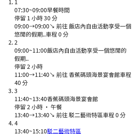
1
07:30
~
09:00
早餐時間
停留 1 小時 30 分
09:00
→
09:00
↘ 前往
飯店內自由活動享受一個
悠閒的假期..
車程
0
分
2
09:00
~
11:00
飯店內自由活動享受一個悠閒的
假期..
停留 2 小時
11:00
→
11:40
↘ 前往
香蕉碼頭海景宴會館
車程
40
分
3
11:40
~
13:40
香蕉碼頭海景宴會館
停留 2 小時
·
午餐
13:40
→
13:40
↘ 前往
駁二藝術特區
車程
0
分
4
13:40
~
15:10
駁二藝術特區