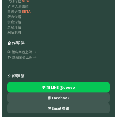
代訂行程
NEW
💕 單人湊團趣
自選估價
BETA
飯店介紹
餐廳介紹
景點介紹
網站地圖
合作夥伴
🏨 飯店業者上架 →
🏞 景點業者上架 →
立即聯繫
💬 加 LINE
@oeoeo
📘 Facebook
✉ Email 聯絡