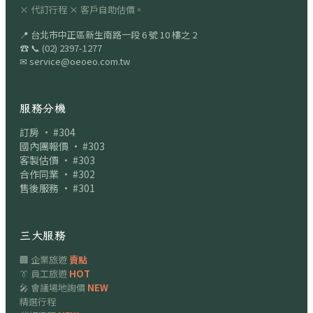
× 代訂行程 × 客戶自助估價。
📍
台北市中正區新生南路一段 6 號 10 樓之 2
☎
📞
(02) 2397-1277
✉
service@oeoeo.com.tw
服務分機
訂房 · #304
國內團報價 · #303
客製估價 · #303
合作同業 · #302
售後服務 · #301
三大服務
🏢 企業旅遊
賣點
👔 員工旅遊
HOT
🎤 會議場地詢價
NEW
精選行程