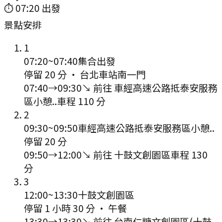
⏱
07:20
出發
景點安排
1
07:20
~
07:40
集合出發
停留 20 分
·
台北車站南一門
07:40
→
09:30
↘ 前往
車經高速公路抵泰安服務
區小憩..
車程
110
分
2
09:30
~
09:50
車經高速公路抵泰安服務區小憩..
停留 20 分
09:50
→
12:00
↘ 前往
十鼓文創園區
車程
130
分
3
12:00
~
13:30
十鼓文創園區
停留 1 小時 30 分
·
午餐
13:30
→
13:30
↘ 前往
台南仁糖文創園區(十鼓