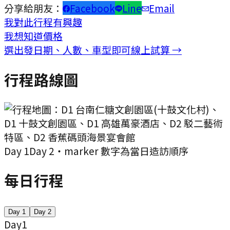
分享給朋友：
Facebook
Line
Email
我對此行程有興趣
我想知道價格
選出發日期、人數、車型即可線上試算 →
行程路線圖
Day
1
Day
2
・marker 數字為當日造訪順序
每日行程
Day
1
Day
2
Day
1