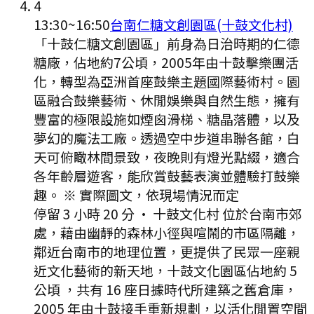
4
13:30
~
16:50
台南仁糖文創園區(十鼓文化村)
「十鼓仁糖文創園區」前身為日治時期的仁德
糖廠，佔地約7公頃，2005年由十鼓擊樂團活
化，轉型為亞洲首座鼓樂主題國際藝術村。園
區融合鼓樂藝術、休閒娛樂與自然生態，擁有
豐富的極限設施如煙囪滑梯、糖晶落體，以及
夢幻的魔法工廠。透過空中步道串聯各館，白
天可俯瞰林間景致，夜晚則有燈光點綴，適合
各年齡層遊客，能欣賞鼓藝表演並體驗打鼓樂
趣。 ※ 實際圖文，依現場情況而定
停留 3 小時 20 分
·
十鼓文化村 位於台南市郊
處，藉由幽靜的森林小徑與喧鬧的市區隔離，
鄰近台南市的地理位置，更提供了民眾一座親
近文化藝術的新天地，十鼓文化園區佔地約 5
公頃 ，共有 16 座日據時代所建築之舊倉庫，
2005 年由十鼓接手重新規劃，以活化閒置空間