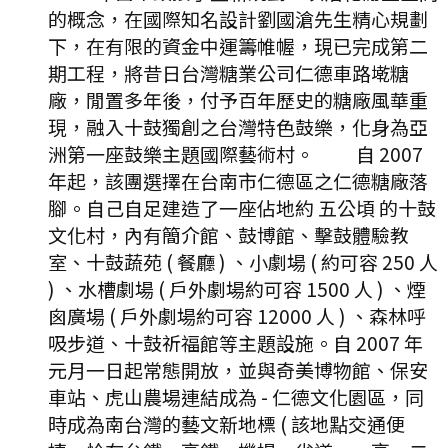
的概念，在國際知名設計劉國滄先生精心規劃
下，在有限的資金中運籌帷幄，現已完成第二
期工程，將昔日台灣糖業公司仁德車路墘糖
廠，閒置多年後，付予百年歷史的糖廠風華重
現，融入十鼓獨創之台灣特色鼓樂，化身為亞
洲第一座鼓樂主題國際藝術村。 自 2007
年起，該團選擇在台南市仁德區之仁德糖廠落
腳。自己自足建造了一座佔地約 五公頃 的十鼓
文化村，內有簡介館、鼓博館、擊鼓體驗教
室、十鼓蔬苑 ( 餐廳 ) 、小劇場 ( 約可容 250 人
) 、水槽劇場 ( 戶外劇場約可容 1500 人 ) 、煙
囪廣場 ( 戶外劇場約可容 12000 人 ) 、森林呼
吸步道、十鼓祈福館等主題設施。自 2007 年
元月一日起常態開放，並與奇美博物館、保安
車站、虎山農場連結成為 - 仁德文化園區，同
時成為南台灣的藝文新地標 ( 該地點交通便