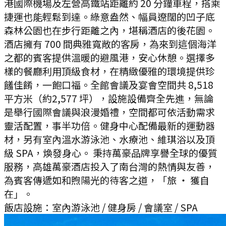
港國際機場及左營高鐵站距離約 20 分鐘車程，搭乘
捷運也能輕鬆到達。綠意盎然、幅員遼闊的凹子底
森林公園也在步行距離之內，堪稱酒店的後花園。
酒店擁有 700 間典雅寬敞的客房，為來到這個海洋
之都的賓客提供溫暖的避風港，安心休憩。選擇多
樣的餐廳利用頂級食材，在精緻優雅的環境提供珍
饈佳餚，一飽口福。全館會議及宴會空間共 8,518
平方米（約2,577 坪），設施設備齊全先進，無論
是舉行國際會議與浪漫婚禮，空間都可依活動需求
靈活配置，事半功倍。健身中心配備最新的運動器
材，另有室內溫水游泳池、水療池、維琪浴以及頂
級 SPA，煥發身心。 秉持萬豪品牌享譽全球的優質
服務，高雄萬豪酒店投入了南台灣的熱情與友善，
為賓客傳遞如和煦陽光的待客之道，「旅 ‧ 獲自
在」。
飯店設施：
室內游泳池 / 健身房 / 會議室 / SPA