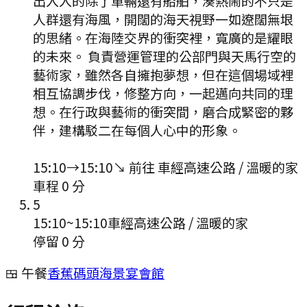
出入入的除了車輛還有船舶，湊熱鬧的不只是
人群還有海風，開闊的海天視野一如遼闊無垠
的思緒。在海陸交界的衝突裡，寬廣的是耀眼
的未來。 負責營運管理的公部門與天馬行空的
藝術家，雖然各自擁抱夢想，但在這個場域裡
相互協調步伐，修整方向，一起邁向共同的理
想。在行政與藝術的衝突間，磨合成緊密的夥
伴，建構駁二在每個人心中的形象。
15:10
→
15:10
↘ 前往
車經高速公路 / 溫暖的家
車程
0
分
5
15:10
~
15:10
車經高速公路 / 溫暖的家
停留 0 分
🍱 午餐
香蕉碼頭海景宴會館