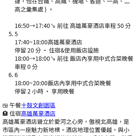
捷，恰在台鐵、高鐵、機場、省道、一高、二
高之彙集處 ) 。
16:50
→
17:40
↘ 前往
高雄萬豪酒店
車程
50
分
5
17:40
~
18:00
高雄萬豪酒店
停留 20 分
·
住宿&使用飯店設施
18:00
→
18:00
↘ 前往
飯店內享用中式合菜晚餐
車程
0
分
6
18:00
~
20:00
飯店內享用中式合菜晚餐
停留 2 小時
·
享用晚餐
🍱 午餐
十鼓文創園區
🏨 住宿
高雄萬豪酒店
高雄萬豪酒店聳立於愛河之心旁，傲視北高雄，是
市區內一座魅力新地標。酒店地理位置優越，與小