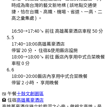
時成為南台灣的藝文新地標 ( 該地點交通便
捷，恰在台鐵、高鐵、機場、省道、一高、二
高之彙集處 ) 。
16:50
→
17:40
↘ 前往
高雄萬豪酒店
車程
50
分
5
17:40
~
18:00
高雄萬豪酒店
停留 20 分
·
住宿&使用飯店設施
18:00
→
18:00
↘ 前往
飯店內享用中式合菜晚餐
車程
0
分
6
18:00
~
20:00
飯店內享用中式合菜晚餐
停留 2 小時
·
享用晚餐
🍱 午餐
十鼓文創園區
🏨 住宿
高雄萬豪酒店
高雄萬豪酒店聳立於愛河之心旁，傲視北高雄，是