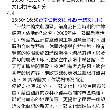
文化村)
車程
0
分
4
13:30
~
16:50
台南仁糖文創園區(十鼓文化村)
「十鼓仁糖文創園區」前身為日治時期的仁德
糖廠，佔地約7公頃，2005年由十鼓擊樂團活
化，轉型為亞洲首座鼓樂主題國際藝術村。園
區融合鼓樂藝術、休閒娛樂與自然生態，擁有
豐富的極限設施如煙囪滑梯、糖晶落體，以及
夢幻的魔法工廠。透過空中步道串聯各館，白
天可俯瞰林間景致，夜晚則有燈光點綴，適合
各年齡層遊客，能欣賞鼓藝表演並體驗打鼓樂
趣。 ※ 實際圖文，依現場情況而定
停留 3 小時 20 分
·
十鼓文化村 位於台南市郊
處，藉由幽靜的森林小徑與喧鬧的市區隔離，
鄰近台南市的地理位置，更提供了民眾一座親
近文化藝術的新天地，十鼓文化園區佔地約 5