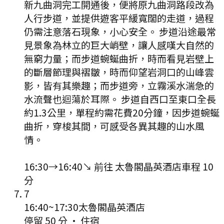
新九曲洞完工開通後，便將原九曲洞路段改為
人行步道，並提供遊客平緩寬闊的走道，過程
仍需注意落石現象，小心安全。 步道沿途最常
見景象為林立的巨大峭壁，讓人感嘆大自然的
無窮力量；而步道蜿蜒曲折，時而看見岩壁上
的斷層節理與褶皺，時而仰望岩洞口的山峰雲
影，皆有其樂趣；而步道旁，立霧溪水湍急的
水流聲也迴蕩於耳際。 步道自西口至東口全長
約1.3公里，單程約需花費20分鐘，因步道蜿蜒
曲折，穿梭其間，可感受各異其趣的山水風
情。
16:30
→
16:40
↘ 前往
太魯閣晶英酒店
車程
10
分
7
16:40
~
17:30
太魯閣晶英酒店
停留 50 分
·
住宿