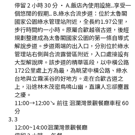
停留 2 小時 30 分
·
A.飯店內使用設施..享受一
個悠閒的假期.. B.綠水合流步道：位於太魯閣
國家公園綠水管理站附近，全長約1.97公里，
步行時間約一小時。原屬合歡越嶺古道，後經
規劃整建成為太魯閣國家公園的第一條自導式
解說步道。步道兩端的出入口，分別位於綠水
管理站右側與合流露營區附近，入口處接設有
大型解說牌。該步道的精華區段，以中橫公路
172公里處上方為最，為眺望中橫公路、綠水
台地與立霧溪谷的好地方。走在合歡古道之
上，沿途林木茂密鳥鳴山幽，直讓人忘卻塵囂
之擾。
11:00
→
12:00
↘ 前往
洄瀾灣景觀餐廳
車程
60
分
3
12:00
~
14:00
洄瀾灣景觀餐廳