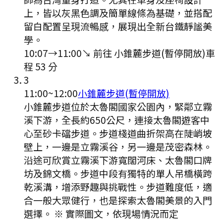
上，皆以灰黑色調及簡單線條為基礎，並搭配
留白配置呈現流暢感，展現出全新台鐵靜謐美
學。
10:07
→
11:00
↘ 前往
小錐麓步道(暫停開放)
車
程
53
分
3
11:00
~
12:00
小錐麓步道(暫停開放)
小錐麓步道位於太魯閣國家公園內，緊鄰立霧
溪下游，全長約650公尺，連接太魯閣遊客中
心至砂卡礑步道。步道棧道曲折架高在陡峭坡
壁上，一邊是立霧溪谷，另一邊是茂密森林。
沿途可欣賞立霧溪下游寬闊河床、太魯閣口牌
坊及錦文橋。步道中段有獨特的單人吊橋橫跨
乾溪溝，增添野趣與挑戰性。步道難度低，適
合一般大眾健行，也是探索太魯閣美景的入門
選擇。 ※ 實際圖文，依現場情況而定