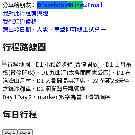
分享給朋友：
Facebook
Line
Email
我對此行程有興趣
我想知道價格
選出發日期、人數、車型即可線上試算 →
行程路線圖
Day
1
Day
2
・marker 數字為當日造訪順序
每日行程
Day
1
Day
2