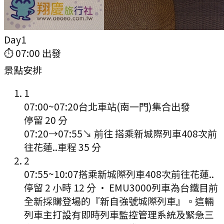
Day
1
⏱
07:00
出發
景點安排
1
07:00
~
07:20
台北車站(南一門)集合出發
停留 20 分
07:20
→
07:55
↘ 前往
搭乘新城際列車408次前
往花蓮..
車程
35
分
2
07:55
~
10:07
搭乘新城際列車408次前往花蓮..
停留 2 小時 12 分
·
EMU3000列車為台鐵目前
全新採購登場的『新自強號城際列車』。這輛
列車主打設有即時列車監控管理系統及緊急三