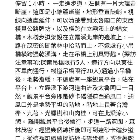
停留 1 小時
·
一走進步道，左側有一片大理岩
斷崖，這即是小錐麓斷崖，地形垂直陡峭。視
線向遠處延伸，可以清楚看到太魯閣口的東西
橫貫公路牌坊，以及橫跨在立霧溪上的錦文
橋。木棧步道架設在立霧溪北岸的邊坡上，一
路在茂密的闊葉林中拾階而上，不遠處有小吊
橋橫跨過乾溪溝，走在吊橋上別具野趣。(探訪
注意事項:探索吊橋限行5人、遵行方向以東往
西單向通行，棧道吊橋限行20人)通過小吊橋
後，地勢漸緩，不遠處有一座觀景平台，站在
平台上，立霧溪下游河道曲流及太魯閣口一目
然。觀景平台旁即是砂卡礑隧道西通風口，通
風口外是地勢平坦的階地，階地上長著台灣
櫸、九芎、光臘樹和山肉桂，可在此乘涼小
憩。 離開觀景平台後續行，步道一路寬闊，森
林茂密，經過幾個轉折後即可到達砂卡礑步道
口，從這裡可繼續探訪砂卡礑步道，或循著階