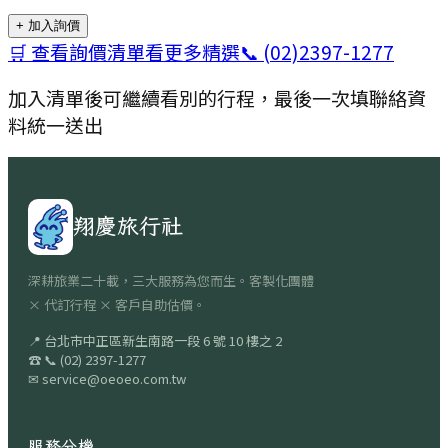
+ 加入詢價
🛒 查看詢價清單
看更多精選
📞
(02)2397-1277
加入清單後可繼續看別的行程，最後一次填聯絡資
料統一送出
翔慶旅行社
深耕旅業二十載，三大服務為您而生。客製化團體
× 代訂行程 × 客戶自助估價。
📍
台北市中正區新生南路一段 6 號 10 樓之 2
☎
📞
(02) 2397-1277
✉
service@oeoeo.com.tw
服務分機