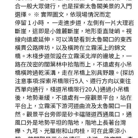
合一般大眾健行，也是探索太魯閣美景的入門
選擇。 ※ 實際圖文，依現場情況而定
停留 1 小時
·
一走進步道，左側有一片大理岩
斷崖，這即是小錐麓斷崖，地形垂直陡峭。視
線向遠處延伸，可以清楚看到太魯閣口的東西
橫貫公路牌坊，以及橫跨在立霧溪上的錦文
橋。木棧步道架設在立霧溪北岸的邊坡上，一
路在茂密的闊葉林中拾階而上，不遠處有小吊
橋橫跨過乾溪溝，走在吊橋上別具野趣。(探訪
注意事項:探索吊橋限行5人、遵行方向以東往
西單向通行，棧道吊橋限行20人)通過小吊橋
後，地勢漸緩，不遠處有一座觀景平台，站在
平台上，立霧溪下游河道曲流及太魯閣口一目
然。觀景平台旁即是砂卡礑隧道西通風口，通
風口外是地勢平坦的階地，階地上長著台灣
櫸、九芎、光臘樹和山肉桂，可在此乘涼小