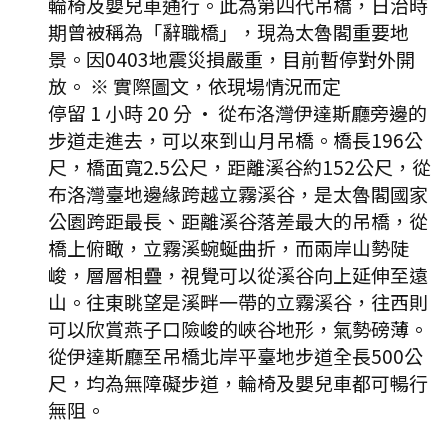
輪椅及嬰兒車通行。此為第四代吊橋，日治時
期曾被稱為「辭職橋」，現為太魯閣重要地
景。因0403地震災損嚴重，目前暫停對外開
放。 ※ 實際圖文，依現場情況而定
停留 1 小時 20 分
·
從布洛灣伊達斯廳旁邊的
步道走進去，可以來到山月吊橋。橋長196公
尺，橋面寬2.5公尺，距離溪谷約152公尺，從
布洛灣臺地邊緣跨越立霧溪谷，是太魯閣國家
公園跨距最長、距離溪谷落差最大的吊橋，從
橋上俯瞰，立霧溪蜿蜒曲折，而兩岸山勢陡
峻，層層相疊，視覺可以從溪谷向上延伸至遠
山。往東眺望是溪畔一帶的立霧溪谷，往西則
可以欣賞燕子口險峻的峽谷地形，氣勢磅薄。
從伊達斯廳至吊橋北岸平臺地步道全長500公
尺，均為無障礙步道，輪椅及嬰兒車都可暢行
無阻。