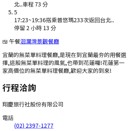
北..
車程
73
分
5
17:23
~
19:36
搭乘普悠瑪233次返回台北..
停留 2 小時 13 分
🍱 午餐
洄瀾灣景觀餐廳
宜蘭的無菜單料理餐廳,是現在到宜蘭最夯的用餐選
擇,這股無菜單料理的風氣,也帶到花蓮囉!花蓮第一
家高價位的無菜單料理餐廳,歡迎大家的到來!
行程洽詢
翔慶旅行社股份有限公司
電話
(02) 2397-1277