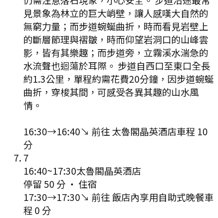
見景象為林立的巨大峭壁，讓人感嘆大自然的
無窮力量；而步道蜿蜒曲折，時而看見岩壁上
的斷層節理與褶皺，時而仰望岩洞口的山峰雲
影，皆有其樂趣；而步道旁，立霧溪水湍急的
水流聲也迴蕩於耳際。 步道自西口至東口全長
約1.3公里，單程約需花費20分鐘，因步道蜿蜒
曲折，穿梭其間，可感受各異其趣的山水風
情。
16:30
→
16:40
↘ 前往
太魯閣晶英酒店
車程
10
分
7
16:40
~
17:30
太魯閣晶英酒店
停留 50 分
·
住宿
17:30
→
17:30
↘ 前往
飯店內享用自助式晚餐
車
程
0
分