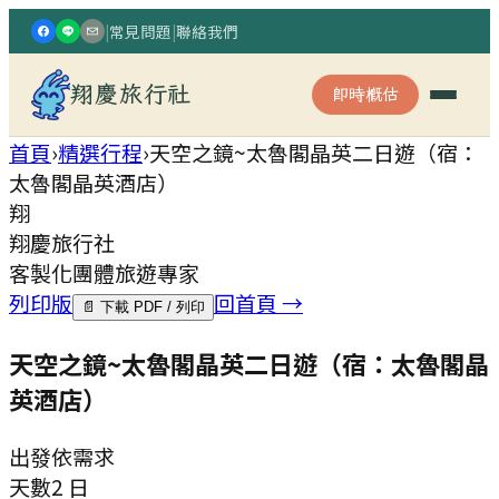
|
常見問題
|
聯絡我們
翔慶旅行社
即時概估
首頁
›
精選行程
›
天空之鏡~太魯閣晶英二日遊（宿：
太魯閣晶英酒店）
翔
翔慶旅行社
客製化團體旅遊專家
列印版
回首頁 →
📄 下載 PDF / 列印
天空之鏡~太魯閣晶英二日遊（宿：太魯閣晶
英酒店）
出發
依需求
天數
2 日