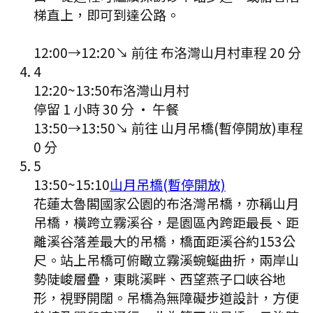
梯直上，即可到達公路。
12:00
→
12:20
↘ 前往
布洛灣山月村
車程
20
分
4
12:20
~
13:50
布洛灣山月村
停留 1 小時 30 分
·
午餐
13:50
→
13:50
↘ 前往
山月吊橋(暫停開放)
車程
0
分
5
13:50
~
15:10
山月吊橋(暫停開放)
花蓮太魯閣國家公園的布洛灣吊橋，亦稱山月
吊橋，橫跨立霧溪谷，是園區內跨距最長、距
離溪谷落差最大的吊橋，橋面距溪谷約153公
尺。站上吊橋可俯瞰立霧溪蜿蜒曲折，兩岸山
勢陡峻層疊，東眺溪畔、西望燕子口峽谷地
形，視野開闊。吊橋為無障礙步道設計，方便