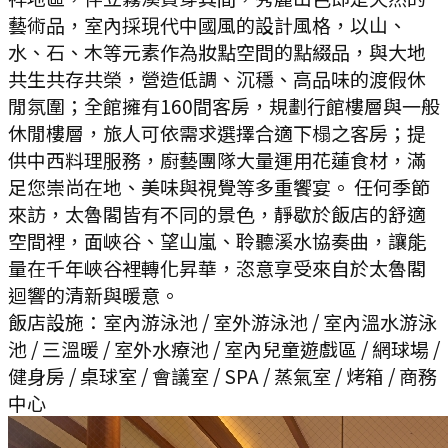
藝術品，室內採現代中國風的設計風格，以山、
水、石、木等元素作為妝點空間的點綴品，與大地
共生共存共榮，營造低調、沉穩、高品味的渡假休
閒氛圍；全館擁有160間客房，規劃行館樓層與一般
休閒樓層，旅人可依需求選擇合適下榻之客房；提
供中西料理服務，廚藝團隊大量運用花蓮食材，滿
足您崇尚在地、美味與視覺等多重饗宴。 任何季節
來訪，太魯閣皆有不同的景色，靜歇於飯店的舒適
空間裡，面峽谷、望山嵐、聆聽溪水協奏曲，讓能
量在千年峽谷裡轉化昇華，恣意享受來自於太魯閣
迴響的清新與暖意。
飯店設施：
室內游泳池 / 室外游泳池 / 室內溫水游泳
池 / 三溫暖 / 室外水療池 / 室內兒童遊戲區 / 網球場 /
健身房 / 桌球室 / 會議室 / SPA / 蒸氣室 / 烤箱 / 商務
中心