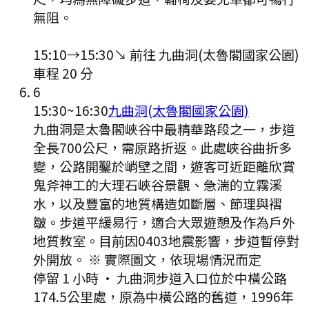
無阻。
15:10
→
15:30
↘ 前往
九曲洞(太魯閣國家公園)
車程
20
分
6
15:30
~
16:30
九曲洞(太魯閣國家公園)
九曲洞是太魯閣峽谷中最精華路段之一，步道
全長700公尺，需原路折返。此處峽谷曲折多
變，公路開鑿於峭壁之間，遊客可近距離欣賞
鬼斧神工的大理石峽谷景觀、急湍的立霧溪
水，以及豐富的地質構造如斷層、節理與褶
皺。步道平緩易行，適合大眾遊憩及作為戶外
地質教室。目前因0403地震影響，步道暫停對
外開放。 ※ 實際圖文，依現場情況而定
停留 1 小時
·
九曲洞步道入口位於中橫公路
174.5公里處，原為中橫公路的舊道，1996年