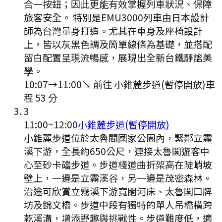
合一按鈕；因此更能有效掌握列車狀況、保障
旅客安全。 特別是EMU3000列車由日本設計
師為台灣量身打造。尤其在車身及座椅設計
上，皆以灰黑色調及簡單線條為基礎，並搭配
留白配置呈現流暢感，展現出全新台鐵靜謐美
學。
10:07
→
11:00
↘ 前往
小錐麓步道(暫停開放)
車
程
53
分
3
11:00
~
12:00
小錐麓步道(暫停開放)
小錐麓步道位於太魯閣國家公園內，緊鄰立霧
溪下游，全長約650公尺，連接太魯閣遊客中
心至砂卡礑步道。步道棧道曲折架高在陡峭坡
壁上，一邊是立霧溪谷，另一邊是茂密森林。
沿途可欣賞立霧溪下游寬闊河床、太魯閣口牌
坊及錦文橋。步道中段有獨特的單人吊橋橫跨
乾溪溝，增添野趣與挑戰性。步道難度低，適