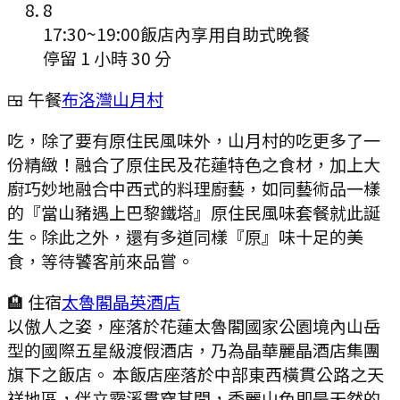
8
17:30
~
19:00
飯店內享用自助式晚餐
停留 1 小時 30 分
🍱 午餐
布洛灣山月村
吃，除了要有原住民風味外，山月村的吃更多了一
份精緻！融合了原住民及花蓮特色之食材，加上大
廚巧妙地融合中西式的料理廚藝，如同藝術品一樣
的『當山豬遇上巴黎鐵塔』原住民風味套餐就此誕
生。除此之外，還有多道同樣『原』味十足的美
食，等待饕客前來品嘗。
🏨 住宿
太魯閣晶英酒店
以傲人之姿，座落於花蓮太魯閣國家公園境內山岳
型的國際五星級渡假酒店，乃為晶華麗晶酒店集團
旗下之飯店。 本飯店座落於中部東西橫貫公路之天
祥地區，伴立霧溪貫穿其間，秀麗山色即是天然的