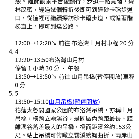
憩。 離開觀景平台後續行，步道一路寬闊，森
林茂密，經過幾個轉折後即可到達砂卡礑步道
口，從這裡可繼續探訪砂卡礑步道，或循著階
梯直上，即可到達公路。
12:00
→
12:20
↘ 前往
布洛灣山月村
車程
20
分
4
12:20
~
13:50
布洛灣山月村
停留 1 小時 30 分
·
午餐
13:50
→
13:50
↘ 前往
山月吊橋(暫停開放)
車程
0
分
5
13:50
~
15:10
山月吊橋(暫停開放)
花蓮太魯閣國家公園的布洛灣吊橋，亦稱山月
吊橋，橫跨立霧溪谷，是園區內跨距最長、距
離溪谷落差最大的吊橋，橋面距溪谷約153公
尺。站上吊橋可俯瞰立霧溪蜿蜒曲折，兩岸山