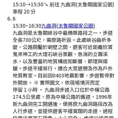
15:10
→
15:30
↘ 前往
九曲洞(太魯閣國家公園)
車程
20
分
6
15:30
~
16:30
九曲洞(太魯閣國家公園)
九曲洞是太魯閣峽谷中最精華路段之一，步道
全長700公尺，需原路折返。此處峽谷曲折多
變，公路開鑿於峭壁之間，遊客可近距離欣賞
鬼斧神工的大理石峽谷景觀、急湍的立霧溪
水，以及豐富的地質構造如斷層、節理與褶
皺。步道平緩易行，適合大眾遊憩及作為戶外
地質教室。目前因0403地震影響，步道暫停對
外開放。 ※ 實際圖文，依現場情況而定
停留 1 小時
·
九曲洞步道入口位於中橫公路
174.5公里處，原為中橫公路的舊道，1996年
新九曲洞完工開通後，便將原九曲洞路段改為
人行步道，並提供遊客平緩寬闊的走道，過程
仍需注意落石現象，小心安全。 步道沿途最常