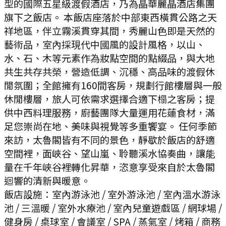
型的國際五星級渡假酒店，乃為晶華麗晶酒店集團
旗下之飯店。 本飯店座落於中部東西橫貫公路之天
祥地區，伴立霧溪貫穿其間，秀麗山色即是天然的
藝術品，室內採現代中國風的設計風格，以山、
水、石、木等元素作為妝點空間的點綴品，與大地
共生共存共榮，營造低調、沉穩、高品味的渡假休
閒氛圍；全館擁有160間客房，規劃行館樓層與一般
休閒樓層，旅人可依需求選擇合適下榻之客房；提
供中西料理服務，廚藝團隊大量運用花蓮食材，滿
足您崇尚在地、美味與視覺等多重饗宴。 任何季節
來訪，太魯閣皆有不同的景色，靜歇於飯店的舒適
空間裡，面峽谷、望山嵐、聆聽溪水協奏曲，讓能
量在千年峽谷裡轉化昇華，恣意享受來自於太魯閣
迴響的清新與暖意。
飯店設施：
室內游泳池 / 室外游泳池 / 室內溫水游泳
池 / 三溫暖 / 室外水療池 / 室內兒童遊戲區 / 網球場 /
健身房 / 桌球室 / 會議室 / SPA / 蒸氣室 / 烤箱 / 商務