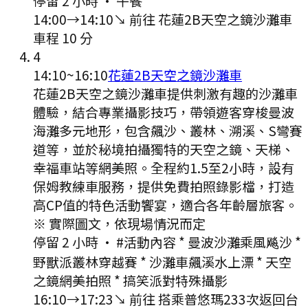
停留 2 小時
·
午餐
14:00
→
14:10
↘ 前往
花蓮2B天空之鏡沙灘車
車程
10
分
4
14:10
~
16:10
花蓮2B天空之鏡沙灘車
花蓮2B天空之鏡沙灘車提供刺激有趣的沙灘車
體驗，結合專業攝影技巧，帶領遊客穿梭曼波
海灘多元地形，包含飆沙、叢林、溯溪、S彎賽
道等，並於秘境拍攝獨特的天空之鏡、天梯、
幸福車站等網美照。全程約1.5至2小時，設有
保姆教練車服務，提供免費拍照錄影檔，打造
高CP值的特色活動饗宴，適合各年齡層旅客。
※ 實際圖文，依現場情況而定
停留 2 小時
·
#活動內容 * 曼波沙灘乘風飚沙 *
野獸派叢林穿越賽 * 沙灘車飆溪水上漂 * 天空
之鏡網美拍照 * 搞笑派對特殊攝影
16:10
→
17:23
↘ 前往
搭乘普悠瑪233次返回台