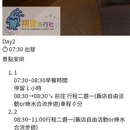
Day
2
⏱
07:30
出發
景點安排
1
07:30
~
08:30
早餐時間
停留 1 小時
08:30
→
08:30
↘ 前往
行程二選一(飯店自由活
動or綠水合流步道)
車程
0
分
2
08:30
~
11:00
行程二選一(飯店自由活動or綠水
合流步道)