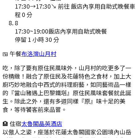
17:30
→
17:30
↘ 前往
飯店內享用自助式晚餐
車
程
0
分
8
17:30
~
19:00
飯店內享用自助式晚餐
停留 1 小時 30 分
🍱 午餐
布洛灣山月村
吃，除了要有原住民風味外，山月村的吃更多了一
份精緻！融合了原住民及花蓮特色之食材，加上大
廚巧妙地融合中西式的料理廚藝，如同藝術品一樣
的『當山豬遇上巴黎鐵塔』原住民風味套餐就此誕
生。除此之外，還有多道同樣『原』味十足的美
食，等待饕客前來品嘗。
🏨 住宿
太魯閣晶英酒店
以傲人之姿，座落於花蓮太魯閣國家公園境內山岳