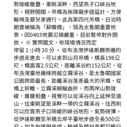
勢陡峻層疊，東眺溪畔、西望燕子口峽谷地
形，視野開闊。吊橋為無障礙步道設計，方便
輪椅及嬰兒車通行。此為第四代吊橋，日治時
期曾被稱為「辭職橋」，現為太魯閣重要地
景。因0403地震災損嚴重，目前暫停對外開
放。 ※ 實際圖文，依現場情況而定
停留 1 小時 20 分
·
從布洛灣伊達斯廳旁邊的
步道走進去，可以來到山月吊橋。橋長196公
尺，橋面寬2.5公尺，距離溪谷約152公尺，從
布洛灣臺地邊緣跨越立霧溪谷，是太魯閣國家
公園跨距最長、距離溪谷落差最大的吊橋，從
橋上俯瞰，立霧溪蜿蜒曲折，而兩岸山勢陡
峻，層層相疊，視覺可以從溪谷向上延伸至遠
山。往東眺望是溪畔一帶的立霧溪谷，往西則
可以欣賞燕子口險峻的峽谷地形，氣勢磅薄。
從伊達斯廳至吊橋北岸平臺地步道全長500公
尺，均為無障礙步道，輪椅及嬰兒車都可暢行