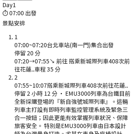
Day
1
⏱
07:00
出發
景點安排
1
07:00
~
07:20
台北車站(南一門)集合出發
停留 20 分
07:20
→
07:55
↘ 前往
搭乘新城際列車408次前
往花蓮..
車程
35
分
2
07:55
~
10:07
搭乘新城際列車408次前往花蓮..
停留 2 小時 12 分
·
EMU3000列車為台鐵目前
全新採購登場的『新自強號城際列車』。這輛
列車主打設有即時列車監控管理系統及緊急三
合一按鈕；因此更能有效掌握列車狀況、保障
旅客安全。 特別是EMU3000列車由日本設計
師為台灣量身打造。尤其在車身及座椅設計