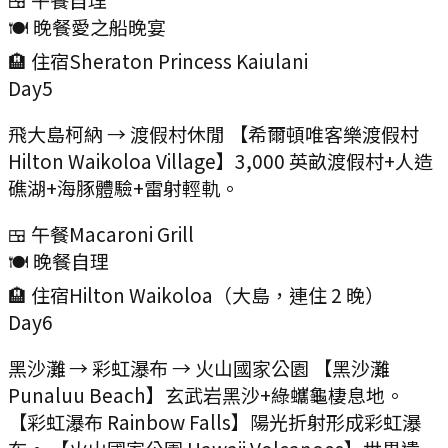
🍽️ 晚餐
愛之船晚宴
🏨 住宿
Sheraton Princess Kaiulani
Day
5
飛大島柯納 → 渡假村休閒 【希爾頓唯客樂渡假村
Hilton Waikoloa Village】3,000 英畝渡假村+人造
礁湖+海豚體驗+雷射輕軌。
🍱 午餐
Macaroni Grill
🍽️ 晚餐
自理
🏨 住宿
Hilton Waikoloa（大島，連住 2 晚）
Day
6
黑沙灘 → 彩虹瀑布 → 火山國家公園 【黑沙灘
Punaluu Beach】玄武岩黑沙+綠蠵龜棲息地。
【彩虹瀑布 Rainbow Falls】陽光折射形成彩虹瀑