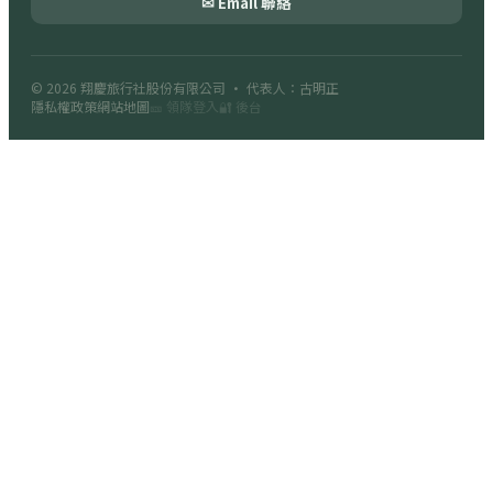
✉ Email 聯絡
© 2026
翔慶旅行社股份有限公司
· 代表人：古明正
隱私權政策
網站地圖
🎫 領隊登入
🔐 後台