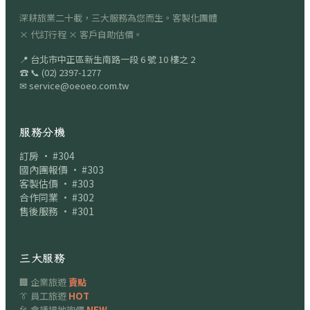
深耕旅業二十載，三大服務為您而生。客製化團體
× 代訂行程 × 客戶自助估價。
📍
台北市中正區新生南路一段 6 號 10 樓之 2
☎
📞
(02) 2397-1277
✉
service@oeoeo.com.tw
服務分機
訂房 · #304
國內團報價 · #303
客製估價 · #303
合作同業 · #302
售後服務 · #301
三大服務
🏢 企業旅遊
賣點
👔 員工旅遊
HOT
🎤 會議場地詢價
NEW