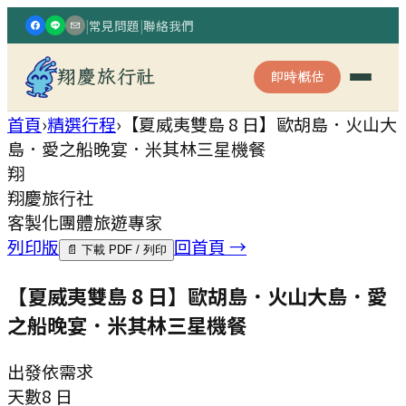
|
常見問題
|
聯絡我們
翔慶旅行社
即時概估
首頁
›
精選行程
›
【夏威夷雙島 8 日】歐胡島．火山大
島．愛之船晚宴．米其林三星機餐
翔
翔慶旅行社
客製化團體旅遊專家
列印版
回首頁 →
📄 下載 PDF / 列印
【夏威夷雙島 8 日】歐胡島．火山大島．愛
之船晚宴．米其林三星機餐
出發
依需求
天數
8 日