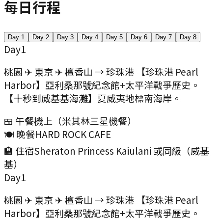
每日行程
Day
1
Day
2
Day
3
Day
4
Day
5
Day
6
Day
7
Day
8
Day
1
桃園 ✈ 東京 ✈ 檀香山 → 珍珠港 【珍珠港 Pearl
Harbor】亞利桑那號紀念館+太平洋戰爭歷史。
【十秒到威基基海灘】夏威夷地標南海岸。
🍱 午餐
機上（米其林三星機餐）
🍽️ 晚餐
HARD ROCK CAFE
🏨 住宿
Sheraton Princess Kaiulani 或同級（威基
基）
Day
1
桃園 ✈ 東京 ✈ 檀香山 → 珍珠港 【珍珠港 Pearl
Harbor】亞利桑那號紀念館+太平洋戰爭歷史。