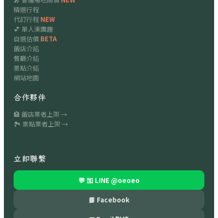
精選行程
代訂行程
NEW
💕 單人湊團趣
自選估價
BETA
飯店介紹
餐廳介紹
景點介紹
網站地圖
合作夥伴
🏨 飯店業者上架 →
🏞 景點業者上架 →
立即聯繫
💬 加 LINE
@oeoeo
📘 Facebook