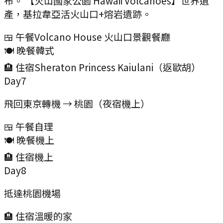
布。 【火山國家公園 Hawaii Volcanoes】世界遺
產，基拉韋亞活火山口+熔岩遺跡。
🍱 午餐
Volcano House 火山口景觀餐廳
🍽️ 晚餐
韓式
🏨 住宿
Sheraton Princess Kaiulani（返歐胡）
Day
7
飛回東京轉機 → 桃園（夜宿機上）
🍱 午餐
自理
🍽️ 晚餐
機上
🏨 住宿
機上
Day
8
抵達桃園機場
🏨 住宿
溫暖的家