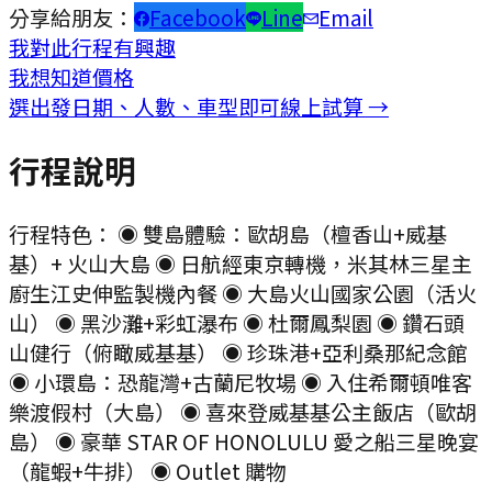
分享給朋友：
Facebook
Line
Email
我對此行程有興趣
我想知道價格
選出發日期、人數、車型即可線上試算 →
行程說明
行程特色： ◉ 雙島體驗：歐胡島（檀香山+威基
基）+ 火山大島 ◉ 日航經東京轉機，米其林三星主
廚生江史伸監製機內餐 ◉ 大島火山國家公園（活火
山） ◉ 黑沙灘+彩虹瀑布 ◉ 杜爾鳳梨園 ◉ 鑽石頭
山健行（俯瞰威基基） ◉ 珍珠港+亞利桑那紀念館
◉ 小環島：恐龍灣+古蘭尼牧場 ◉ 入住希爾頓唯客
樂渡假村（大島） ◉ 喜來登威基基公主飯店（歐胡
島） ◉ 豪華 STAR OF HONOLULU 愛之船三星晚宴
（龍蝦+牛排） ◉ Outlet 購物