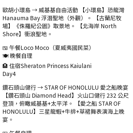
歐胡小環島 → 威基基自由活動 【小環島】恐龍灣
Hanauma Bay 浮潛聖地（外觀）。 【古蘭尼牧
場】《侏羅紀公園》取景地。 【北海岸 North
Shore】衝浪聖地。
🍱 午餐
Loco Moco（夏威夷國民菜）
🍽️ 晚餐
自理
🏨 住宿
Sheraton Princess Kaiulani
Day
4
鑽石頭山健行 → STAR OF HONOLULU 愛之船晚宴
【鑽石頭山 Diamond Head】火山口健行 232 公尺
登頂，俯瞰威基基+太平洋。 【愛之船 STAR OF
HONOLULU】三星龍蝦+牛排+草裙舞表演海上晚
宴。
🍱 午餐
自理