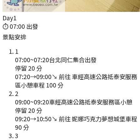
Day
1
⏱
07:00
出發
景點安排
1
07:00
~
07:20
台北同仁集合出發
停留 20 分
07:20
→
09:00
↘ 前往
車經高速公路抵泰安服務
區小憩
車程
100
分
2
09:00
~
09:20
車經高速公路抵泰安服務區小憩
停留 20 分
09:20
→
10:50
↘ 前往
妮娜巧克力夢想城堡
車程
90
分
3