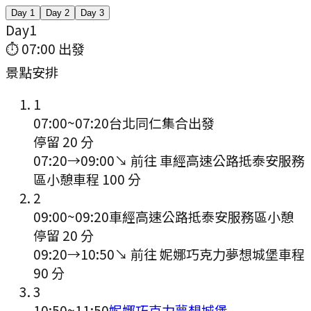
Day
1
Day
2
Day
3
Day
1
⏱
07:00
出發
景點安排
1
07:00
~
07:20
台北同仁集合出發
停留 20 分
07:20
→
09:00
↘ 前往
車經高速公路抵泰安服務
區小憩
車程
100
分
2
09:00
~
09:20
車經高速公路抵泰安服務區小憩
停留 20 分
09:20
→
10:50
↘ 前往
妮娜巧克力夢想城堡
車程
90
分
3
10:50
~
11:50
妮娜巧克力夢想城堡