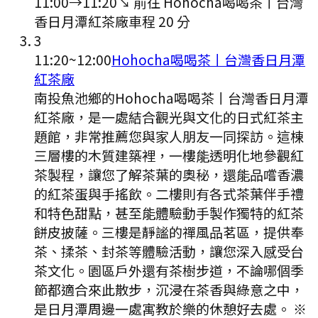
11:00
→
11:20
↘ 前往
Hohocha喝喝茶丨台灣
香日月潭紅茶廠
車程
20
分
3
11:20
~
12:00
Hohocha喝喝茶丨台灣香日月潭
紅茶廠
南投魚池鄉的Hohocha喝喝茶丨台灣香日月潭
紅茶廠，是一處結合觀光與文化的日式紅茶主
題館，非常推薦您與家人朋友一同探訪。這棟
三層樓的木質建築裡，一樓能透明化地參觀紅
茶製程，讓您了解茶葉的奧秘，還能品嚐香濃
的紅茶蛋與手搖飲。二樓則有各式茶葉伴手禮
和特色甜點，甚至能體驗動手製作獨特的紅茶
餅皮披薩。三樓是靜謐的禪風品茗區，提供奉
茶、揉茶、封茶等體驗活動，讓您深入感受台
茶文化。園區戶外還有茶樹步道，不論哪個季
節都適合來此散步，沉浸在茶香與綠意之中，
是日月潭周邊一處寓教於樂的休憩好去處。 ※