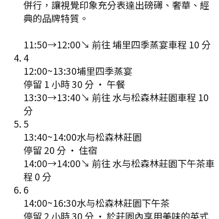
併行，讓視覺印象充分表達出磅礡、奢華、經
典的品牌特質。
11:50
→
12:00
↘ 前往
埔里四季蒸宴
車程
10
分
4
12:00
~
13:30
埔里四季蒸宴
停留 1 小時 30 分
·
午餐
13:30
→
13:40
↘ 前往
水与松森林莊園
車程
10
分
5
13:40
~
14:00
水与松森林莊園
停留 20 分
·
住宿
14:00
→
14:00
↘ 前往
水与松森林莊園下午茶
車
程
0
分
6
14:00
~
16:30
水与松森林莊園下午茶
停留 2 小時 30 分
·
於莊園內享用美味的英式