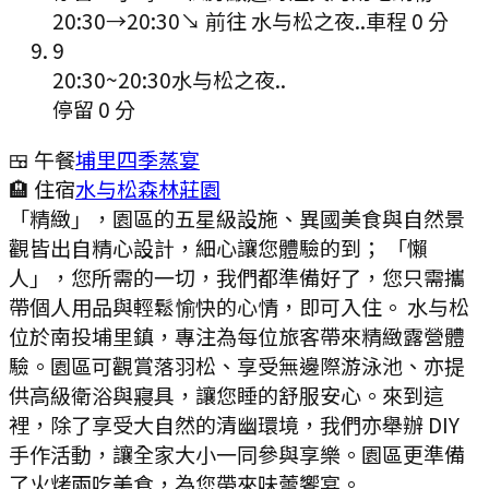
20:30
→
20:30
↘ 前往
水与松之夜..
車程
0
分
9
20:30
~
20:30
水与松之夜..
停留 0 分
🍱 午餐
埔里四季蒸宴
🏨 住宿
水与松森林莊園
「精緻」，園區的五星級設施、異國美食與自然景
觀皆出自精心設計，細心讓您體驗的到； 「懶
人」，您所需的一切，我們都準備好了，您只需攜
帶個人用品與輕鬆愉快的心情，即可入住。 水与松
位於南投埔里鎮，專注為每位旅客帶來精緻露營體
驗。園區可觀賞落羽松、享受無邊際游泳池、亦提
供高級衛浴與寢具，讓您睡的舒服安心。來到這
裡，除了享受大自然的清幽環境，我們亦舉辦 DIY
手作活動，讓全家大小一同參與享樂。園區更準備
了火烤兩吃美食，為您帶來味蕾饗宴。