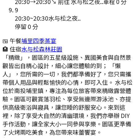
20:30
→
20:30
↘ 前往
水与松之夜..
車程
0
分
9
20:30
~
20:30
水与松之夜..
停留 0 分
🍱 午餐
埔里四季蒸宴
🏨 住宿
水与松森林莊園
「精緻」，園區的五星級設施、異國美食與自然景
觀皆出自精心設計，細心讓您體驗的到； 「懶
人」，您所需的一切，我們都準備好了，您只需攜
帶個人用品與輕鬆愉快的心情，即可入住。 水与松
位於南投埔里鎮，專注為每位旅客帶來精緻露營體
驗。園區可觀賞落羽松、享受無邊際游泳池、亦提
供高級衛浴與寢具，讓您睡的舒服安心。來到這
裡，除了享受大自然的清幽環境，我們亦舉辦 DIY
手作活動，讓全家大小一同參與享樂。園區更準備
了火烤兩吃美食，為您帶來味蕾饗宴。