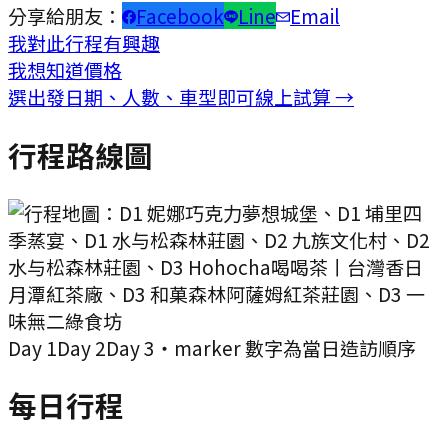
分享給朋友：
Facebook
Line
Email
我對此行程有興趣
我想知道價格
選出發日期、人數、車型即可線上試算 →
行程路線圖
Day
1
Day
2
Day
3
・marker 數字為當日造訪順序
每日行程