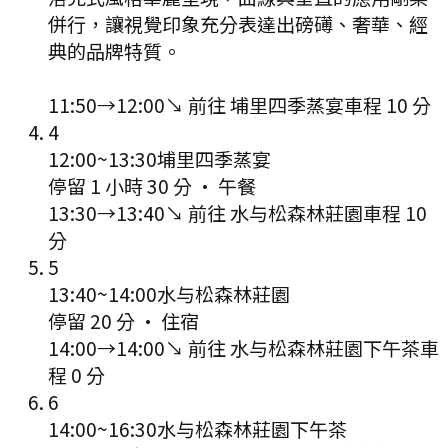
併行，讓視覺印象充分表達出磅礡、奢華、經
典的品牌特質。
11:50
→
12:00
↘ 前往
埔里四季蒸宴
車程
10
分
4
12:00
~
13:30
埔里四季蒸宴
停留 1 小時 30 分
·
午餐
13:30
→
13:40
↘ 前往
水与松森林莊園
車程
10
分
5
13:40
~
14:00
水与松森林莊園
停留 20 分
·
住宿
14:00
→
14:00
↘ 前往
水与松森林莊園下午茶
車
程
0
分
6
14:00
~
16:30
水与松森林莊園下午茶