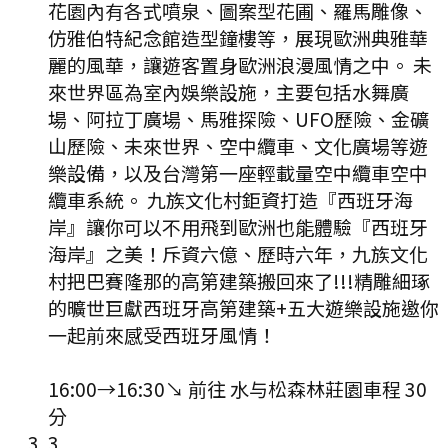
花園內有各式噴泉、圖案型花圃、羅馬雕像、
仿雅伯特紀念館造型鐘樓等，展現歐洲典雅華
麗的風華，讓遊客置身歐洲浪漫風情之中。 未
來世界區為室內娛樂設施，主要包括水舞廣
場、阿拉丁廣場、馬雅探險、UFO歷險、金礦
山歷險、未來世界、空中纜車、文化廣場等遊
樂設備，以及台灣第一座輕載量空中纜車空中
纜車系統。 九族文化村鉅資打造『西班牙海
岸』讓你可以不用飛到歐洲也能體驗『西班牙
海岸』之美！斥資六億、歷時六年，九族文化
村把巴賽隆那的高第建築搬回來了!!!精雕細琢
的曠世巨獻西班牙高第建築+五大遊樂設施邀你
一起前來感受西班牙風情！
16:00
→
16:30
↘ 前往
水与松森林莊園
車程
30
分
3