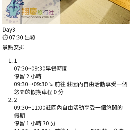
Day
3
⏱
07:30
出發
景點安排
1
07:30
~
09:30
早餐時間
停留 2 小時
09:30
→
09:30
↘ 前往
莊園內自由活動享受一個
悠閒的假期
車程
0
分
2
09:30
~
11:00
莊園內自由活動享受一個悠閒的
假期
停留 1 小時 30 分