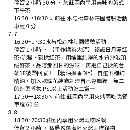
停留 2 小時 30 分
·
於莊園內享用美味的英式
下午茶
16:30
→
16:30
↘ 前往
水与松森林莊園體驗活動
車程
0
分
7
16:30
~
17:30
水与松森林莊園體驗活動
停留 1 小時
·
【手作揉茶大師】 認識日月潭紅
茶/流程，親揉紅茶，用埔里純淨的水質沖泡頂
級好茶，品嚐那回甘的滋味，再把自己揉的台
茶18號帶回家！ 【精油擴香DIY】 自選五種純
精油，加入乾燥花裝飾創造自己專屬獨一無二
的造型香氛 PS.以上活動為二選一
17:30
→
18:30
↘ 前往
莊園內享用火烤兩吃晚餐
車程
60
分
8
18:30
~
20:30
莊園內享用火烤兩吃晚餐
停留 2 小時
·
私房嚴選海陸火烤兩吃鍋物