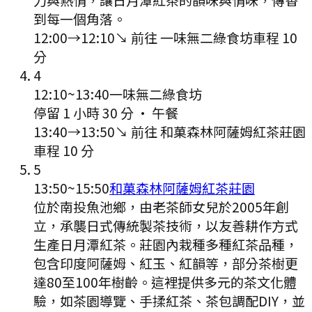
到每一個角落。
12:00
→
12:10
↘ 前往
一味無二綠食坊
車程
10
分
4
12:10
~
13:40
一味無二綠食坊
停留 1 小時 30 分
·
午餐
13:40
→
13:50
↘ 前往
和菓森林阿薩姆紅茶莊園
車程
10
分
5
13:50
~
15:50
和菓森林阿薩姆紅茶莊園
位於南投魚池鄉，由老茶師女兒於2005年創
立，承襲日式傳統製茶技術，以友善耕作方式
生產日月潭紅茶。莊園內栽種多種紅茶品種，
包含印度阿薩姆、紅玉、紅韻等，部分茶樹更
達80至100年樹齡。這裡提供多元的茶文化體
驗，如茶園導覽、手揉紅茶、茶包調配DIY，並