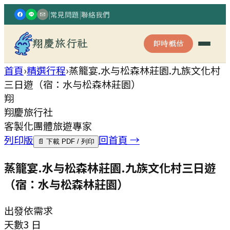
|
常見問題
|
聯絡我們
翔慶旅行社
即時概估
首頁
›
精選行程
›
蒸籠宴.水与松森林莊園.九族文化村
三日遊（宿：水与松森林莊園）
翔
翔慶旅行社
客製化團體旅遊專家
列印版
回首頁 →
📄 下載 PDF / 列印
蒸籠宴.水与松森林莊園.九族文化村三日遊
（宿：水与松森林莊園）
出發
依需求
天數
3 日