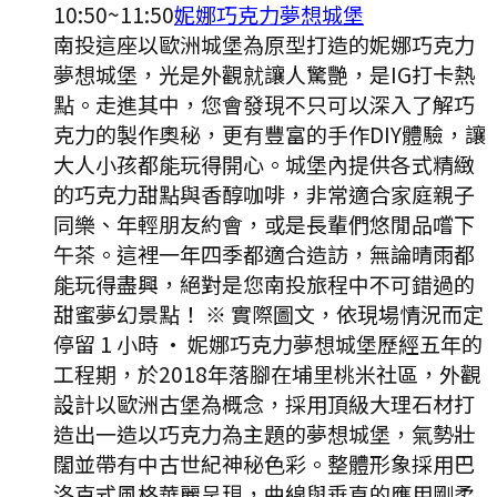
10:50
~
11:50
妮娜巧克力夢想城堡
南投這座以歐洲城堡為原型打造的妮娜巧克力
夢想城堡，光是外觀就讓人驚艷，是IG打卡熱
點。走進其中，您會發現不只可以深入了解巧
克力的製作奧秘，更有豐富的手作DIY體驗，讓
大人小孩都能玩得開心。城堡內提供各式精緻
的巧克力甜點與香醇咖啡，非常適合家庭親子
同樂、年輕朋友約會，或是長輩們悠閒品嚐下
午茶。這裡一年四季都適合造訪，無論晴雨都
能玩得盡興，絕對是您南投旅程中不可錯過的
甜蜜夢幻景點！ ※ 實際圖文，依現場情況而定
停留 1 小時
·
妮娜巧克力夢想城堡歷經五年的
工程期，於2018年落腳在埔里桃米社區，外觀
設計以歐洲古堡為概念，採用頂級大理石材打
造出一造以巧克力為主題的夢想城堡，氣勢壯
闊並帶有中古世紀神秘色彩。整體形象採用巴
洛克式風格華麗呈現，曲線與垂直的應用剛柔