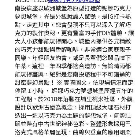
南投這座以歐洲城堡為原型打造的妮娜巧克力
夢想城堡，光是外觀就讓人驚艷，是IG打卡熱
點。走進其中，您會發現不只可以深入了解巧
克力的製作奧秘，更有豐富的手作DIY體驗，讓
大人小孩都能玩得開心。城堡內提供各式精緻
的巧克力甜點與香醇咖啡，非常適合家庭親子
同樂、年輕朋友約會，或是長輩們悠閒品嚐下
午茶。這裡一年四季都適合造訪，無論晴雨都
能玩得盡興，絕對是您南投旅程中不可錯過的
甜蜜夢幻景點！ ※ 實際圖文，依現場情況而定
停留 1 小時
·
妮娜巧克力夢想城堡歷經五年的
工程期，於2018年落腳在埔里桃米社區，外觀
設計以歐洲古堡為概念，採用頂級大理石材打
造出一造以巧克力為主題的夢想城堡，氣勢壯
闊並帶有中古世紀神秘色彩。整體形象採用巴
洛克式風格華麗呈現，曲線與垂直的應用剛柔