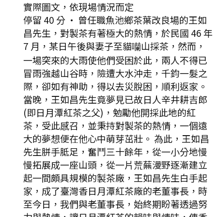
實際圖文，依現場情況而定
停留 40 分
·
曾任職魚池鄉茶葉改良場的王如
昌先生，對製茶有著極大的熱情，於民國 46 年
7 月，某日午後與妻子至貓囒山採茶，然而，
一場突來的大雨使他們受困於此，兩人不得已
冒雨強越山谷時，險遭大水沖走，千鈞一髮之
際，卻如有神助，得以去災脫困，順利返家。
當晚，王如昌先生竟夢見已故日人辛井耕吉郎
(即日月潭紅茶之父)，勉勵他開採此地的紅
茶，受此感召，並秉持對製茶的熱情，一個遠
大的夢想便在他心中萌芽茁壯。 為此，王如昌
先生胼手胝足，奮鬥三十餘年，從一小分地慢
慢拓展成一座山頭，從一片荒蕪漫野逐漸建立
起一間頗具規模的製茶廠，王如昌先生白手起
家，成了臺灣香日月潭紅茶廠的老董事長，時
至今日，我們與老董事長，始終期盼著透過努
力與熱情，讓日月潭紅茶的韻味與情味，傳香