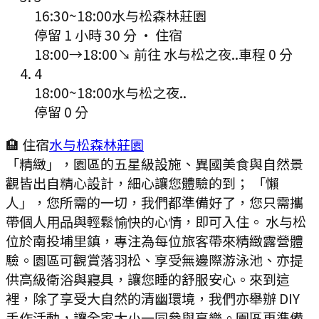
16:30
~
18:00
水与松森林莊園
停留 1 小時 30 分
·
住宿
18:00
→
18:00
↘ 前往
水与松之夜..
車程
0
分
4
18:00
~
18:00
水与松之夜..
停留 0 分
🏨 住宿
水与松森林莊園
「精緻」，園區的五星級設施、異國美食與自然景
觀皆出自精心設計，細心讓您體驗的到； 「懶
人」，您所需的一切，我們都準備好了，您只需攜
帶個人用品與輕鬆愉快的心情，即可入住。 水与松
位於南投埔里鎮，專注為每位旅客帶來精緻露營體
驗。園區可觀賞落羽松、享受無邊際游泳池、亦提
供高級衛浴與寢具，讓您睡的舒服安心。來到這
裡，除了享受大自然的清幽環境，我們亦舉辦 DIY
手作活動，讓全家大小一同參與享樂。園區更準備