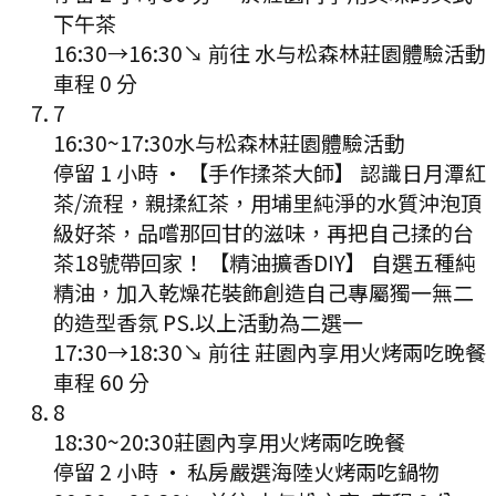
下午茶
16:30
→
16:30
↘ 前往
水与松森林莊園體驗活動
車程
0
分
7
16:30
~
17:30
水与松森林莊園體驗活動
停留 1 小時
·
【手作揉茶大師】 認識日月潭紅
茶/流程，親揉紅茶，用埔里純淨的水質沖泡頂
級好茶，品嚐那回甘的滋味，再把自己揉的台
茶18號帶回家！ 【精油擴香DIY】 自選五種純
精油，加入乾燥花裝飾創造自己專屬獨一無二
的造型香氛 PS.以上活動為二選一
17:30
→
18:30
↘ 前往
莊園內享用火烤兩吃晚餐
車程
60
分
8
18:30
~
20:30
莊園內享用火烤兩吃晚餐
停留 2 小時
·
私房嚴選海陸火烤兩吃鍋物