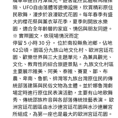
險、UFO自由落體等遊樂設施，欣賞精彩原住
民歌舞，漫步於浪漫歐式花園。每年春季有盛
大的櫻花祭與薰衣草花季，夏季則開放水樂
園，適合全年齡層的家庭、情侶與朋友同遊。
※ 實際圖文，依現場情況而定
停留 5 小時 30 分
·
位於南投縣魚池鄉，佔地
62公頃，園區分九族山地文化村、歐洲宮廷花
園、歡樂世界與三大主題單元，為兼具觀光、
文化、教育性的綜合旅遊景點。 九族文化村區
主要展示雅美、阿美、泰雅、賽夏、鄒、布
農、卑南、魯凱、排灣等九族台灣原住民的傳
統部落建築與民俗文物為主體。並於娜魯灣劇
場定時進行原住民表演活動，主要有山地歌舞
秀、傳統邵族杵音與各部落傳統技藝表演。 歐
洲宮廷花園區由水沙連宮廷花園與水沙連麗宮
所組成，為第一座也是最大的歐洲宮廷花園。