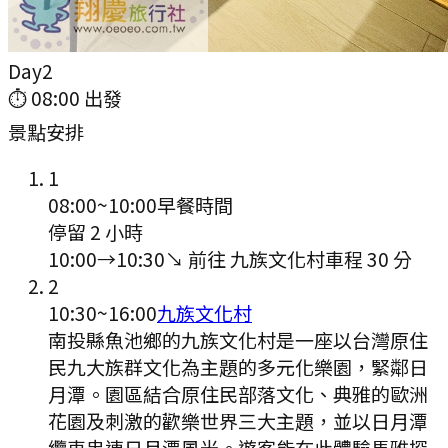
Day
2
⏱
08:00
出發
景點安排
1
08:00
~
10:00
早餐時間
停留 2 小時
10:00
→
10:30
↘ 前往
九族文化村
車程
30
分
2
10:30
~
16:00
九族文化村
南投縣魚池鄉的九族文化村是一座以台灣原住
民九大族群文化為主題的多元化樂園，緊鄰日
月潭。園區結合原住民部落文化、典雅的歐洲
花園及刺激的歡樂世界三大主題，並以日月潭
纜車串連日月潭風光。遊客能在此體驗馬雅探