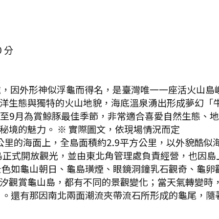
0
分
，因外形神似浮龜而得名，是臺灣唯一一座活火山島嶼，更
洋生態與獨特的火山地貌，海底溫泉湧出形成夢幻「
4月至9月為賞鯨豚最佳季節，非常適合喜愛自然生態
秘境的魅力。 ※ 實際圖文，依現場情況而定
公里的海面上，全島面積約2.9平方公里，以外貌酷
山島正式開放觀光，並由東北角管理處負責經營，也因
景色如龜山朝日、龜島璜煙、眼鏡洞鐘乳石觀奇、龜卵
汐觀賞龜山島，都有不同的景觀變化；當天氣轉變時
』。還有那因南北兩面潮流夾帶流石所形成的龜尾，隨