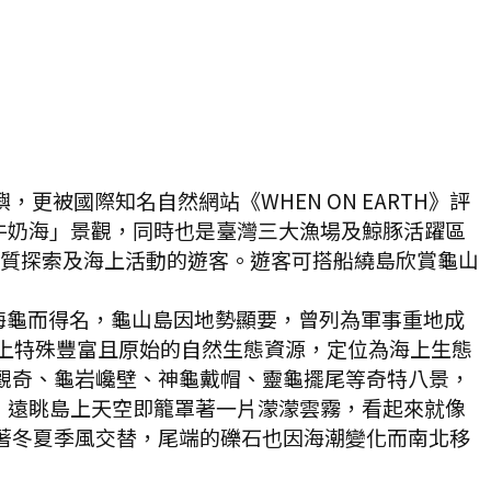
被國際知名自然網站《WHEN ON EARTH》評
牛奶海」景觀，同時也是臺灣三大漁場及鯨豚活躍區
、地質探索及海上活動的遊客。遊客可搭船繞島欣賞龜山
似海龜而得名，龜山島因地勢顯要，曾列為軍事重地成
島上特殊豐富且原始的自然生態資源，定位為海上生態
觀奇、龜岩巉壁、神龜戴帽、靈龜擺尾等奇特八景，
，遠眺島上天空即籠罩著一片濛濛雲霧，看起來就像
著冬夏季風交替，尾端的礫石也因海潮變化而南北移