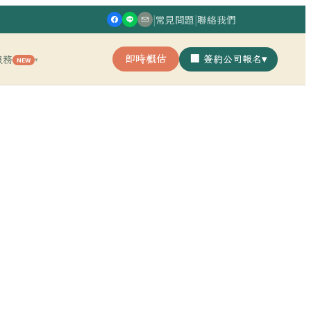
|
常見問題
|
聯絡我們
即時概估
🏢 簽約公司報名
▾
服務
NEW
▾