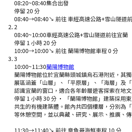
08:20
~
08:40
集合出發
停留 20 分
08:40
→
08:40
↘ 前往
車經高速公路+雪山隧道
2
08:40
~
10:00
車經高速公路+雪山隧道前往宜蘭
停留 1 小時 20 分
10:00
→
10:00
↘ 前往
蘭陽博物館
車程
0
分
3
10:00
~
11:30
蘭陽博物館
蘭陽博物館位於宜蘭縣頭城鎮烏石港附近，其獨
展區涵蓋「山層」、「平原層」、「海層」及「
認識宜蘭的窗口，適合各年齡層遊客探索在地文
停留 1 小時 30 分
·
「蘭陽博物館」建築採用東
共生的有機建築體。館內共四個樓層，分別為「
等休憩空間，並以典藏、研究、展示、推廣、傳
11:30
→
11:40
↘ 前往
章魚哥海鮮
車程
10
分