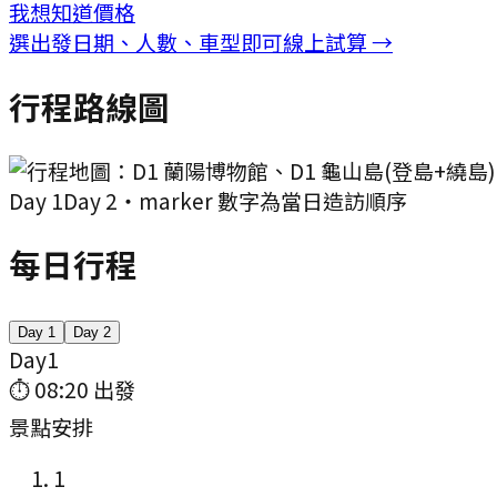
我想知道價格
選出發日期、人數、車型即可線上試算 →
行程路線圖
Day
1
Day
2
・marker 數字為當日造訪順序
每日行程
Day
1
Day
2
Day
1
⏱
08:20
出發
景點安排
1