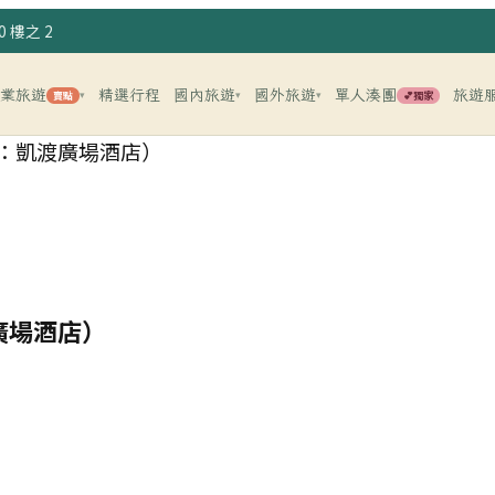
 樓之 2
企業旅遊
精選行程
國內旅遊
國外旅遊
單人湊團
旅遊
賣點
💕獨家
▾
▾
▾
：凱渡廣場酒店）
廣場酒店）