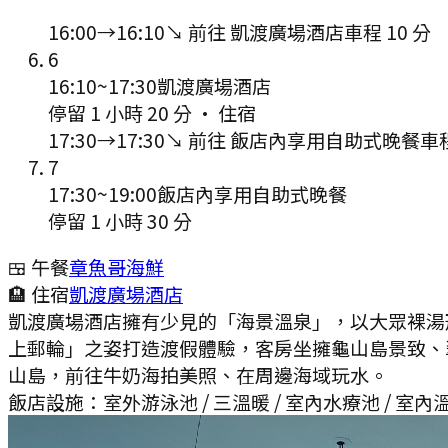
16:00
→
16:10
↘ 前往
凱渡廣場酒店
車程
10
分
6
16:10
~
17:30
凱渡廣場酒店
停留 1 小時 20 分
·
住宿
17:30
→
17:30
↘ 前往
飯店內享用自助式晚餐
車
7
17:30
~
19:00
飯店內享用自助式晚餐
停留 1 小時 30 分
🍱 午餐
章魚哥海鮮
🏨 住宿
凱渡廣場酒店
凱渡廣場酒店擁有少見的「海景溫泉」，以大眾裸湯
上郵輪」之姿打造渡假體驗，客房坐擁龜山島景致、
山島，前往牛奶海拍美照、在周邊海域玩水。
飯店設施：
室外游泳池 / 三溫暖 / 室內水療池 / 室內溫