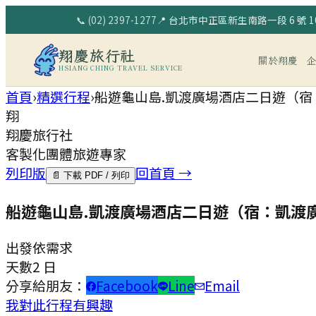
📞
(02) 2397-1277
📍
台北市中正區新生南路一段 6 號 10
翔慶旅行社
關於翔慶
HSIANG CHING TRAVEL SERVICE
首頁
›
精選行程
›
船遊龜山島.凱渡廣場酒店二日遊（宿
翔
翔慶旅行社
客製化團體旅遊專家
列印版
回首頁 →
📄 下載 PDF / 列印
船遊龜山島.凱渡廣場酒店二日遊（宿：凱渡
出發
依需求
天數
2 日
分享給朋友：
Facebook
Line
Email
我對此行程有興趣