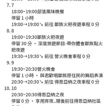
7
18:00
~
19:00
部落風味晚餐
停留 1 小時
19:00
→
19:00
↘ 前往
鄒族火把夜遊
車程
0
分
8
19:00
~
19:30
鄒族火把夜遊
停留 30 分
·
深度旅遊節目-帶你體會鄒族點火
把夜遊
19:30
→
19:30
↘ 前往
營火晚會
車程
0
分
9
19:30
~
20:30
營火晚會
停留 1 小時
·
與君歡唱鄒族原住民的舞蹈表演
20:30
→
20:30
↘ 前往
得恩亞納之夜
車程
0
分
10
20:30
~
20:30
得恩亞納之夜
停留 0 分
·
享用宵夜..隨後前往得恩亞納社區