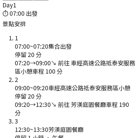
Day
1
⏱
07:00
出發
景點安排
1
07:00
~
07:20
集合出發
停留 20 分
07:20
→
09:00
↘ 前往
車經高速公路抵泰安服務
區小憩
車程
100
分
2
09:00
~
09:20
車經高速公路抵泰安服務區小憩
停留 20 分
09:20
→
12:30
↘ 前往
芳渼庭園餐廳
車程
190
分
3
12:30
~
13:30
芳渼庭園餐廳
停留 1 小時
·
午餐