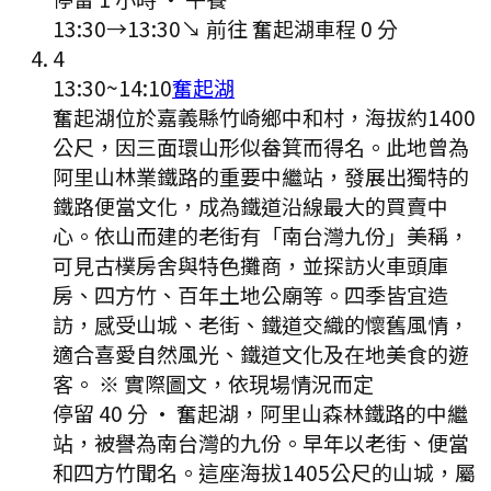
13:30
→
13:30
↘ 前往
奮起湖
車程
0
分
4
13:30
~
14:10
奮起湖
奮起湖位於嘉義縣竹崎鄉中和村，海拔約1400
公尺，因三面環山形似畚箕而得名。此地曾為
阿里山林業鐵路的重要中繼站，發展出獨特的
鐵路便當文化，成為鐵道沿線最大的買賣中
心。依山而建的老街有「南台灣九份」美稱，
可見古樸房舍與特色攤商，並探訪火車頭庫
房、四方竹、百年土地公廟等。四季皆宜造
訪，感受山城、老街、鐵道交織的懷舊風情，
適合喜愛自然風光、鐵道文化及在地美食的遊
客。 ※ 實際圖文，依現場情況而定
停留 40 分
·
奮起湖，阿里山森林鐵路的中繼
站，被譽為南台灣的九份。早年以老街、便當
和四方竹聞名。這座海拔1405公尺的山城，屬