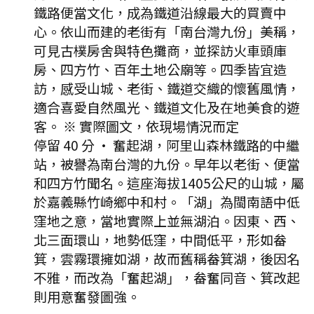
鐵路便當文化，成為鐵道沿線最大的買賣中
心。依山而建的老街有「南台灣九份」美稱，
可見古樸房舍與特色攤商，並探訪火車頭庫
房、四方竹、百年土地公廟等。四季皆宜造
訪，感受山城、老街、鐵道交織的懷舊風情，
適合喜愛自然風光、鐵道文化及在地美食的遊
客。 ※ 實際圖文，依現場情況而定
停留 40 分
·
奮起湖，阿里山森林鐵路的中繼
站，被譽為南台灣的九份。早年以老街、便當
和四方竹聞名。這座海拔1405公尺的山城，屬
於嘉義縣竹崎鄉中和村。「湖」為閩南語中低
窪地之意，當地實際上並無湖泊。因東、西、
北三面環山，地勢低窪，中間低平，形如畚
箕，雲霧環擁如湖，故而舊稱畚箕湖，後因名
不雅，而改為「奮起湖」，畚奮同音、箕改起
則用意奮發圖強。