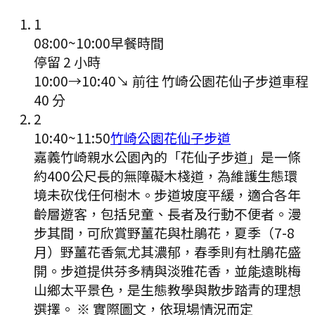
1
08:00
~
10:00
早餐時間
停留 2 小時
10:00
→
10:40
↘ 前往
竹崎公園花仙子步道
車程
40
分
2
10:40
~
11:50
竹崎公園花仙子步道
嘉義竹崎親水公園內的「花仙子步道」是一條
約400公尺長的無障礙木棧道，為維護生態環
境未砍伐任何樹木。步道坡度平緩，適合各年
齡層遊客，包括兒童、長者及行動不便者。漫
步其間，可欣賞野薑花與杜鵑花，夏季（7-8
月）野薑花香氣尤其濃郁，春季則有杜鵑花盛
開。步道提供芬多精與淡雅花香，並能遠眺梅
山鄉太平景色，是生態教學與散步踏青的理想
選擇。 ※ 實際圖文，依現場情況而定