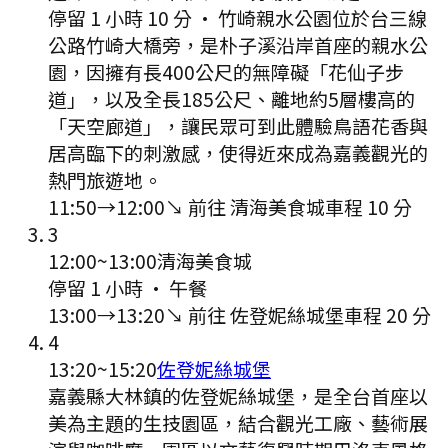
停留 1 小時 10 分
·
竹崎親水公園位於台三線
公路竹崎大橋旁，是朴子溪沿岸首座的親水公
園，因擁有長400公尺的無障礙「花仙子步
道」，以及全長185公尺、離地約5層樓高的
「天空廊道」，讓民眾可到此體驗鳥語花香與
居高臨下的刺激感，使得近來成為嘉義觀光的
熱門旅遊地。
11:50
→
12:00
↘ 前往
清海美食城
車程
10
分
3
12:00
~
13:00
清海美食城
停留 1 小時
·
午餐
13:00
→
13:20
↘ 前往
佐登妮絲城堡
車程
20
分
4
13:20
~
15:20
佐登妮絲城堡
嘉義縣大林鎮的佐登妮絲城堡，是全台首座以
美為主題的生技園區，結合觀光工廠、藝術展