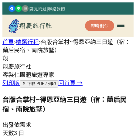
|
常見問題
|
聯絡我們
翔慶旅行社
即時概估
首頁
›
精選行程
›
台版合掌村~得恩亞納三日遊（宿：
蘭后民宿、南院旅墅）
翔
翔慶旅行社
客製化團體旅遊專家
列印版
回首頁 →
📄 下載 PDF / 列印
台版合掌村~得恩亞納三日遊（宿：蘭后民
宿、南院旅墅）
出發
依需求
天數
3 日