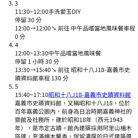
3
11:30
~
12:00
手洗愛玉DIY
停留 30 分
12:00
→
12:00
↘ 前往
中午品嚐當地風味餐
車程
0
分
4
12:00
~
13:30
中午品嚐當地風味餐
停留 1 小時 30 分
13:30
→
15:40
↘ 前往
昭和十八J18-嘉義市史
蹟資料館
車程
130
分
5
15:40
~
17:10
昭和十八J18-嘉義市史蹟資料館
嘉義市史蹟資料館，又稱昭和十八J18，位於
百年嘉義公園內，前身為日治時期嘉義神社的
齋館及社務所，建於昭和18年（西元1943
年），是市定古蹟。館內建築採用阿里山檜木
搭建，充滿檜木馨香，保留濃厚的日式建築風