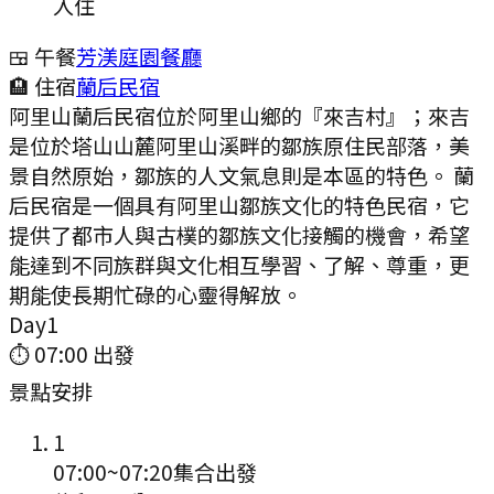
入住
🍱 午餐
芳渼庭園餐廳
🏨 住宿
蘭后民宿
阿里山蘭后民宿位於阿里山鄉的『來吉村』；來吉
是位於塔山山麓阿里山溪畔的鄒族原住民部落，美
景自然原始，鄒族的人文氣息則是本區的特色。 蘭
后民宿是一個具有阿里山鄒族文化的特色民宿，它
提供了都市人與古樸的鄒族文化接觸的機會，希望
能達到不同族群與文化相互學習、了解、尊重，更
期能使長期忙碌的心靈得解放。
Day
1
⏱
07:00
出發
景點安排
1
07:00
~
07:20
集合出發