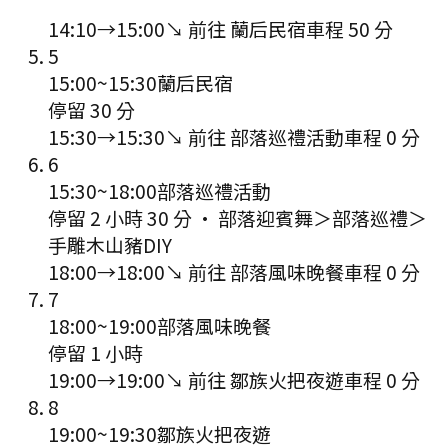
14:10
→
15:00
↘ 前往
蘭后民宿
車程
50
分
5
15:00
~
15:30
蘭后民宿
停留 30 分
15:30
→
15:30
↘ 前往
部落巡禮活動
車程
0
分
6
15:30
~
18:00
部落巡禮活動
停留 2 小時 30 分
·
部落迎賓舞＞部落巡禮＞
手雕木山豬DIY
18:00
→
18:00
↘ 前往
部落風味晚餐
車程
0
分
7
18:00
~
19:00
部落風味晚餐
停留 1 小時
19:00
→
19:00
↘ 前往
鄒族火把夜遊
車程
0
分
8
19:00
~
19:30
鄒族火把夜遊