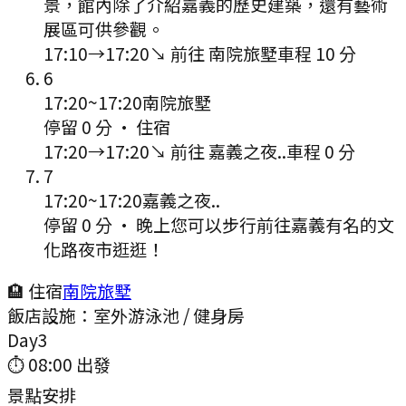
景，館內除了介紹嘉義的歷史建築，還有藝術
展區可供參觀。
17:10
→
17:20
↘ 前往
南院旅墅
車程
10
分
6
17:20
~
17:20
南院旅墅
停留 0 分
·
住宿
17:20
→
17:20
↘ 前往
嘉義之夜..
車程
0
分
7
17:20
~
17:20
嘉義之夜..
停留 0 分
·
晚上您可以步行前往嘉義有名的文
化路夜市逛逛！
🏨 住宿
南院旅墅
飯店設施：
室外游泳池 / 健身房
Day
3
⏱
08:00
出發
景點安排