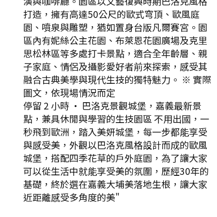
演與咖啡廳。園區以文藝復興時期巴洛克風格
打造，擁有高達50公尺的歐式穹頂、歐風庭
園、噴泉與雕塑，猶如置身台版凡爾賽宮。園
區內有妮絲公主花園、布萊恩花園廣場及克里
思松林區等多處打卡景點，適合全年齡層、親
子家庭、情侶及攝影愛好者前來探索，感受其
融合古典美學與現代生技的獨特魅力。 ※ 實際
圖文，依現場情況而定
停留 2 小時
·
巴洛克景觀城堡，嘉義最新景
點，兼具休閒與學習的生技園區 不用出國，一
秒飛到歐洲，踏入美妍城堡，每一步都能享受
與感受美，外觀以巴洛克風格設計而成的歐風
城堡，搭配四季花草的戶外庭園，為了讓大家
可以從生活中就能享受美的氛圍，歷經30年的
基礎，終於選在嘉義大埔美落地生根，讓大家
近距離感受多角度的美"