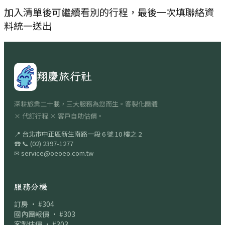
加入清單後可繼續看別的行程，最後一次填聯絡資
料統一送出
翔慶旅行社
深耕旅業二十載，三大服務為您而生。客製化團體
× 代訂行程 × 客戶自助估價。
📍
台北市中正區新生南路一段 6 號 10 樓之 2
☎
📞
(02) 2397-1277
✉
service@oeoeo.com.tw
服務分機
訂房 · #304
國內團報價 · #303
客製估價 · #303