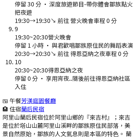
停留 30 分
·
深度旅遊節目-帶你體會鄒族點火
把夜遊
19:30
→
19:30
↘ 前往
營火晚會
車程
0
分
9
19:30
~
20:30
營火晚會
停留 1 小時
·
與君歡唱鄒族原住民的舞蹈表演
20:30
→
20:30
↘ 前往
得恩亞納之夜
車程
0
分
10
20:30
~
20:30
得恩亞納之夜
停留 0 分
·
享用宵夜..隨後前往得恩亞納社區
入住
🍱 午餐
芳渼庭園餐廳
🏨 住宿
蘭后民宿
阿里山蘭后民宿位於阿里山鄉的『來吉村』；來吉
是位於塔山山麓阿里山溪畔的鄒族原住民部落，美
景自然原始，鄒族的人文氣息則是本區的特色。 蘭