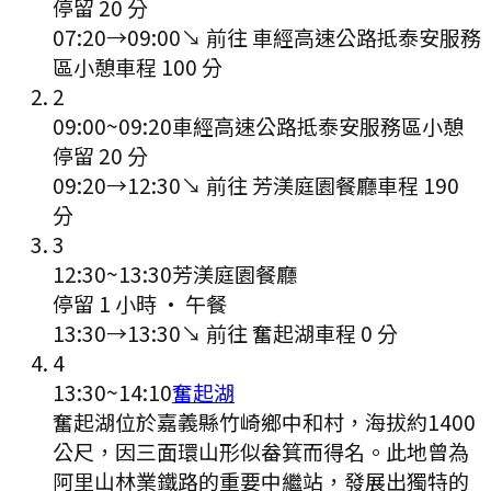
停留 20 分
07:20
→
09:00
↘ 前往
車經高速公路抵泰安服務
區小憩
車程
100
分
2
09:00
~
09:20
車經高速公路抵泰安服務區小憩
停留 20 分
09:20
→
12:30
↘ 前往
芳渼庭園餐廳
車程
190
分
3
12:30
~
13:30
芳渼庭園餐廳
停留 1 小時
·
午餐
13:30
→
13:30
↘ 前往
奮起湖
車程
0
分
4
13:30
~
14:10
奮起湖
奮起湖位於嘉義縣竹崎鄉中和村，海拔約1400
公尺，因三面環山形似畚箕而得名。此地曾為
阿里山林業鐵路的重要中繼站，發展出獨特的