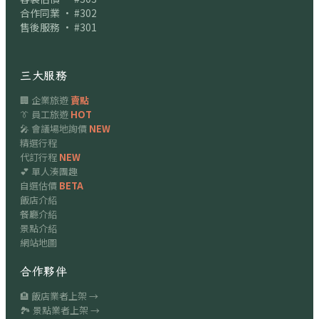
合作同業 · #302
售後服務 · #301
三大服務
🏢 企業旅遊
賣點
👔 員工旅遊
HOT
🎤 會議場地詢價
NEW
精選行程
代訂行程
NEW
💕 單人湊團趣
自選估價
BETA
飯店介紹
餐廳介紹
景點介紹
網站地圖
合作夥伴
🏨 飯店業者上架 →
🏞 景點業者上架 →