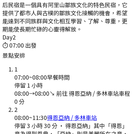
后民宿是一個具有阿里山鄒族文化的特色民宿，它
提供了都市人與古樸的鄒族文化接觸的機會，希望
能達到不同族群與文化相互學習、了解、尊重，更
期能使長期忙碌的心靈得解放。
Day
2
⏱
07:00
出發
景點安排
1
07:00
~
08:00
早餐時間
停留 1 小時
08:00
→
08:00
↘ 前往
得恩亞納 / 多林車站
車程
0
分
2
08:00
~
11:30
得恩亞納 / 多林車站
停留 3 小時 30 分
·
得恩亞納」其中「得恩」
意為得到恩典，「亞納」則是美麗所在之意，