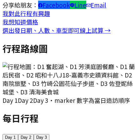
分享給朋友：
Facebook
Line
Email
我對此行程有興趣
我想知道價格
選出發日期、人數、車型即可線上試算 →
行程路線圖
Day
1
Day
2
Day
3
・marker 數字為當日造訪順序
每日行程
Day
1
Day
2
Day
3