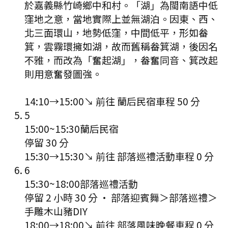
於嘉義縣竹崎鄉中和村。「湖」為閩南語中低
窪地之意，當地實際上並無湖泊。因東、西、
北三面環山，地勢低窪，中間低平，形如畚
箕，雲霧環擁如湖，故而舊稱畚箕湖，後因名
不雅，而改為「奮起湖」，畚奮同音、箕改起
則用意奮發圖強。
14:10
→
15:00
↘ 前往
蘭后民宿
車程
50
分
5
15:00
~
15:30
蘭后民宿
停留 30 分
15:30
→
15:30
↘ 前往
部落巡禮活動
車程
0
分
6
15:30
~
18:00
部落巡禮活動
停留 2 小時 30 分
·
部落迎賓舞＞部落巡禮＞
手雕木山豬DIY
18:00
→
18:00
↘ 前往
部落風味晚餐
車程
0
分