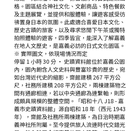
格。園區結合神社文化、文創商品、特色餐飲
及主題展覽，並提供和服體驗，讓遊客感受彷
彿置身日本的氛圍。此處適合喜愛日本文化、
歷史古蹟的旅客，以及尋求悠閒下午茶或獨特
拍照體驗的遊客，四季皆宜，能深入了解嘉義
在地人文歷史，是嘉義必訪的日式文化園區。
※ 實際圖文，依現場情況而定
停留 1 小時 30 分
·
史蹟資料館位於嘉義公園
內，園內飽含人文史料與豐富珍貴的歷史，宛
如台灣近代史的縮影，齋館建積 267 平方公
尺，社務所建積 208 平方公尺，兩棟建築物之
間有通廊相連，若以中央通廊為連繫軸，則形
成頗具規模的整體空間。「昭和十八 J18 - 嘉
義市史蹟資料館」源自昭和 18 年（西元 1943
年），齋館及社務所兩棟建築，為日治時期嘉
義神社所附屬。至今提供旅人流連時代交錯光