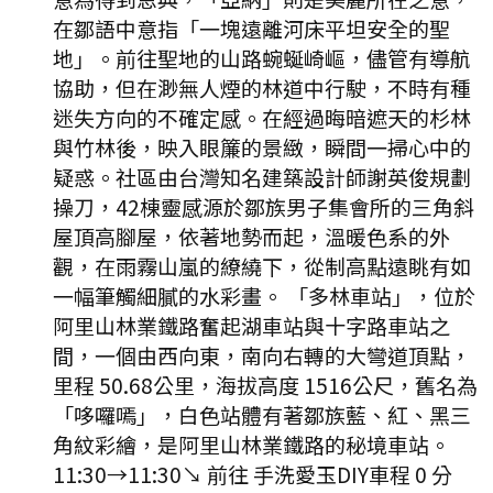
在鄒語中意指「一塊遠離河床平坦安全的聖
地」。前往聖地的山路蜿蜒崎嶇，儘管有導航
協助，但在渺無人煙的林道中行駛，不時有種
迷失方向的不確定感。在經過晦暗遮天的杉林
與竹林後，映入眼簾的景緻，瞬間一掃心中的
疑惑。社區由台灣知名建築設計師謝英俊規劃
操刀，42棟靈感源於鄒族男子集會所的三角斜
屋頂高腳屋，依著地勢而起，溫暖色系的外
觀，在雨霧山嵐的繚繞下，從制高點遠眺有如
一幅筆觸細膩的水彩畫。 「多林車站」，位於
阿里山林業鐵路奮起湖車站與十字路車站之
間，一個由西向東，南向右轉的大彎道頂點，
里程 50.68公里，海拔高度 1516公尺，舊名為
「哆囉嘕」，白色站體有著鄒族藍、紅、黑三
角紋彩繪，是阿里山林業鐵路的秘境車站。
11:30
→
11:30
↘ 前往
手洗愛玉DIY
車程
0
分