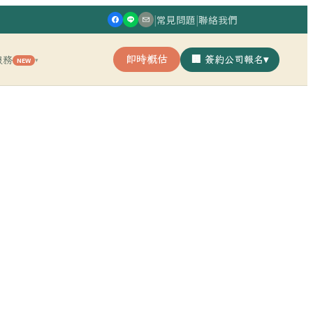
|
常見問題
|
聯絡我們
即時概估
🏢 簽約公司報名
▾
服務
NEW
▾