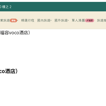
 樓之 2
企業旅遊
精選行程
國內旅遊
國外旅遊
單人湊團
旅遊
賣點
💕獨家
▾
▾
▾
福容voco酒店）
co酒店）