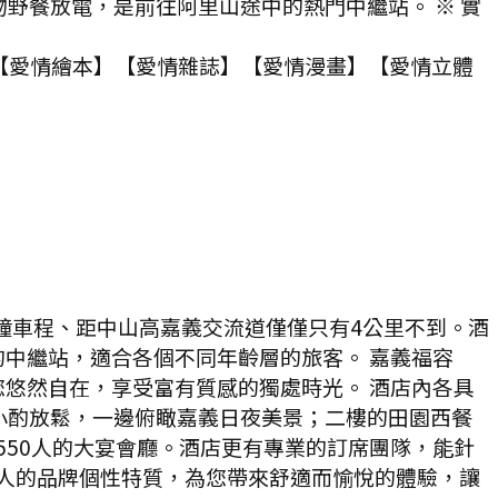
野餐放電，是前往阿里山途中的熱門中繼站。 ※ 實
在【愛情繪本】【愛情雜誌】【愛情漫畫】【愛情立體
鐘車程、距中山高嘉義交流道僅僅只有4公里不到。酒
中繼站，適合各個不同年齡層的旅客。 嘉義福容
您悠然自在，享受富有質感的獨處時光。 酒店內各具
讓您一邊小酌放鬆，一邊俯瞰嘉義日夜美景；二樓的田園西餐
550人的大宴會廳。酒店更有專業的訂席團隊，能針
迷人的品牌個性特質，為您帶來舒適而愉悅的體驗，讓