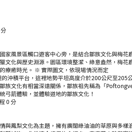
分
國家風景區觸口遊客中心旁，是結合鄒族文化與梅花
獵文化與歷史淵源。園區環境整潔、綠意盎然，梅花
的療癒時光。 ※ 實際圖文，依現場情況而定
的沖積平台，這裡地勢平坦高度介於200公尺至20
文化有相當深遠關係，鄒族祖先稱為「Poftongv
統弓箭體驗，並體驗道地的鄒族文化！
程
0
分
情與鳳梨文化為主題，擁有廣闊綠油油的草原與多樣