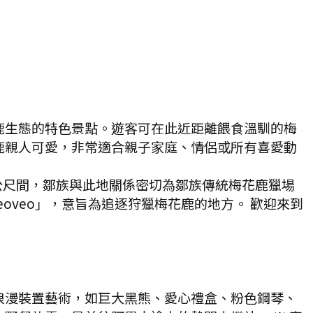
鹿生態的特色景點。遊客可在此近距離餵食溫馴的梅
鹿親人可愛，非常適合親子家庭、情侶或所有喜愛動
5公尺間，鄒族與此地關係密切為鄒族傳統梅花鹿獵場
eoveo」，意旨為追逐狩獵梅花鹿的地方。 歡迎來到
浪漫裝置藝術，如巨大黑熊、愛心禮盒、粉色鋼琴、