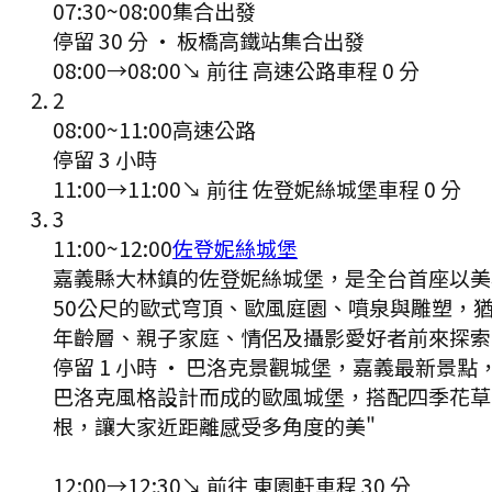
07:30
~
08:00
集合出發
停留 30 分
·
板橋高鐵站集合出發
08:00
→
08:00
↘ 前往
高速公路
車程
0
分
2
08:00
~
11:00
高速公路
停留 3 小時
11:00
→
11:00
↘ 前往
佐登妮絲城堡
車程
0
分
3
11:00
~
12:00
佐登妮絲城堡
嘉義縣大林鎮的佐登妮絲城堡，是全台首座以美
50公尺的歐式穹頂、歐風庭園、噴泉與雕塑，
年齡層、親子家庭、情侶及攝影愛好者前來探索
停留 1 小時
·
巴洛克景觀城堡，嘉義最新景點
巴洛克風格設計而成的歐風城堡，搭配四季花草
根，讓大家近距離感受多角度的美"
12:00
→
12:30
↘ 前往
東園軒
車程
30
分