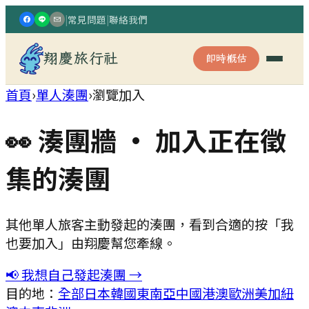
|
常見問題
|
聯絡我們
翔慶旅行社
即時概估
首頁
›
單人湊團
›
瀏覽加入
👀 湊團牆
· 加入正在徵
集的湊團
其他單人旅客主動發起的湊團，看到合適的按「我
也要加入」由翔慶幫您牽線。
📢 我想自己發起湊團 →
目的地：
全部
日本
韓國
東南亞
中國港澳
歐洲
美加
紐