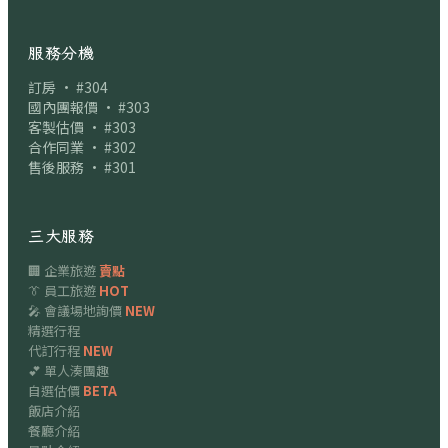
服務分機
訂房 · #304
國內團報價 · #303
客製估價 · #303
合作同業 · #302
售後服務 · #301
三大服務
🏢 企業旅遊
賣點
👔 員工旅遊
HOT
🎤 會議場地詢價
NEW
精選行程
代訂行程
NEW
💕 單人湊團趣
自選估價
BETA
飯店介紹
餐廳介紹