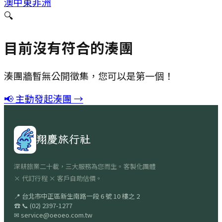
澳
中東非洲
🔍
目前沒有符合的湊團
湊團牆暫無公開徵集，您可以是第一個！
📢 主動發起湊團 →
翔慶旅行社
深耕旅業二十載，三大服務為您而生。客製化團體
× 代訂行程 × 客戶自助估價。
📍
台北市中正區新生南路一段 6 號 10 樓之 2
☎
📞
(02) 2397-1277
✉
service@oeoeo.com.tw