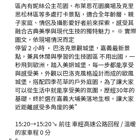
區內有妮絲公主花園、布萊恩花園廣場及克里
思松林區等多處打卡景點，適合全年齡層、親
子家庭、情侶及攝影愛好者前來探索，感受其
融合古典美學與現代生技的獨特魅力。 ※ 實際
圖文，依現場情況而定
停留 2 小時
·
巴洛克景觀城堡，嘉義最新景
點，兼具休閒與學習的生技園區 不用出國，一
秒飛到歐洲，踏入美妍城堡，每一步都能享受
與感受美，外觀以巴洛克風格設計而成的歐風
城堡，搭配四季花草的戶外庭園，為了讓大家
可以從生活中就能享受美的氛圍，歷經30年的
基礎，終於選在嘉義大埔美落地生根，讓大家
近距離感受多角度的美"
15:20
→
15:20
↘ 前往
車經高速公路回程 / 溫暖
的家
車程
0
分