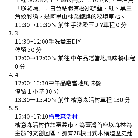
「哆囉嘕」，白色站體有著鄒族藍、紅、黑三
角紋彩繪，是阿里山林業鐵路的秘境車站。
11:30
→
11:30
↘ 前往
手洗愛玉DIY
車程
0
分
3
11:30
~
12:00
手洗愛玉DIY
停留 30 分
12:00
→
12:00
↘ 前往
中午品嚐當地風味餐
車程
0
分
4
12:00
~
13:30
中午品嚐當地風味餐
停留 1 小時 30 分
13:30
→
15:40
↘ 前往
檜意森活村
車程
130
分
5
15:40
~
17:10
檜意森活村
檜意森活村位於嘉義市，為臺灣首座以森林為
主題的文創園區，擁有28棟日式木構造歷史建