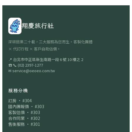
翔慶旅行社
深耕旅業二十載，三大服務為您而生。客製化團體
× 代訂行程 × 客戶自助估價。
📍
台北市中正區新生南路一段 6 號 10 樓之 2
☎
📞
(02) 2397-1277
✉
service@oeoeo.com.tw
服務分機
訂房 · #304
國內團報價 · #303
客製估價 · #303
合作同業 · #302
售後服務 · #301