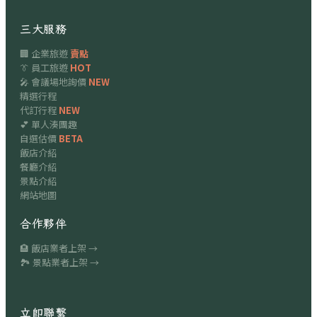
三大服務
🏢 企業旅遊
賣點
👔 員工旅遊
HOT
🎤 會議場地詢價
NEW
精選行程
代訂行程
NEW
💕 單人湊團趣
自選估價
BETA
飯店介紹
餐廳介紹
景點介紹
網站地圖
合作夥伴
🏨 飯店業者上架 →
🏞 景點業者上架 →
立即聯繫