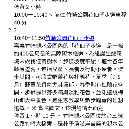
停留 2 小時
10:00
→
10:40
↘ 前往
竹崎公園花仙子步道
車程
40
分
2
10:40
~
11:50
竹崎公園花仙子步道
嘉義竹崎親水公園內的「花仙子步道」是一條
約400公尺長的無障礙木棧道，為維護生態環
境未砍伐任何樹木。步道坡度平緩，適合各年
齡層遊客，包括兒童、長者及行動不便者。漫
步其間，可欣賞野薑花與杜鵑花，夏季（7-8
月）野薑花香氣尤其濃郁，春季則有杜鵑花盛
開。步道提供芬多精與淡雅花香，並能遠眺梅
山鄉太平景色，是生態教學與散步踏青的理想
選擇。 ※ 實際圖文，依現場情況而定
停留 1 小時 10 分
·
竹崎親水公園位於台三線
公路竹崎大橋旁，是朴子溪沿岸首座的親水公