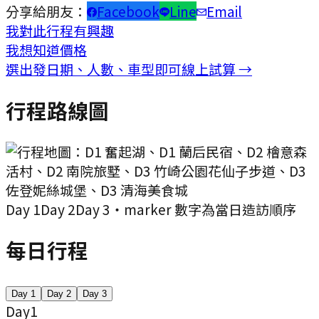
分享給朋友：
Facebook
Line
Email
我對此行程有興趣
我想知道價格
選出發日期、人數、車型即可線上試算 →
行程路線圖
Day
1
Day
2
Day
3
・marker 數字為當日造訪順序
每日行程
Day
1
Day
2
Day
3
Day
1