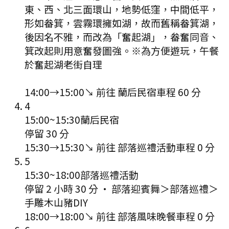
東、西、北三面環山，地勢低窪，中間低平，
形如畚箕，雲霧環擁如湖，故而舊稱畚箕湖，
後因名不雅，而改為「奮起湖」，畚奮同音、
箕改起則用意奮發圖強。※為方便遊玩，午餐
於奮起湖老街自理
14:00
→
15:00
↘ 前往
蘭后民宿
車程
60
分
4
15:00
~
15:30
蘭后民宿
停留 30 分
15:30
→
15:30
↘ 前往
部落巡禮活動
車程
0
分
5
15:30
~
18:00
部落巡禮活動
停留 2 小時 30 分
·
部落迎賓舞＞部落巡禮＞
手雕木山豬DIY
18:00
→
18:00
↘ 前往
部落風味晚餐
車程
0
分