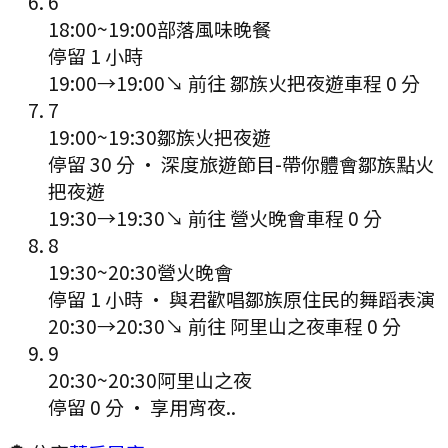
6
18:00
~
19:00
部落風味晚餐
停留 1 小時
19:00
→
19:00
↘ 前往
鄒族火把夜遊
車程
0
分
7
19:00
~
19:30
鄒族火把夜遊
停留 30 分
·
深度旅遊節目-帶你體會鄒族點火
把夜遊
19:30
→
19:30
↘ 前往
營火晚會
車程
0
分
8
19:30
~
20:30
營火晚會
停留 1 小時
·
與君歡唱鄒族原住民的舞蹈表演
20:30
→
20:30
↘ 前往
阿里山之夜
車程
0
分
9
20:30
~
20:30
阿里山之夜
停留 0 分
·
享用宵夜..