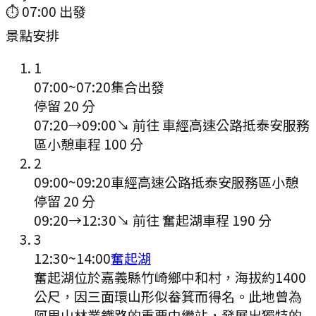
⏱
07:00
出發
景點安排
1
07:00
~
07:20
集合出發
停留 20 分
07:20
→
09:00
↘ 前往
車經高速公路抵泰安服務
區小憩
車程
100
分
2
09:00
~
09:20
車經高速公路抵泰安服務區小憩
停留 20 分
09:20
→
12:30
↘ 前往
奮起湖
車程
190
分
3
12:30
~
14:00
奮起湖
奮起湖位於嘉義縣竹崎鄉中和村，海拔約1400
公尺，因三面環山形似畚箕而得名。此地曾為
阿里山林業鐵路的重要中繼站，發展出獨特的