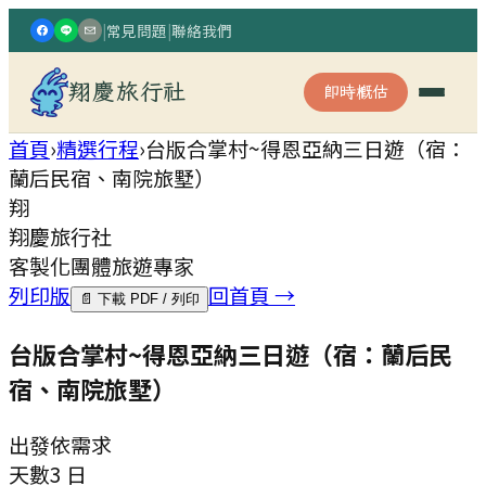
|
常見問題
|
聯絡我們
翔慶旅行社
即時概估
首頁
›
精選行程
›
台版合掌村~得恩亞納三日遊（宿：
蘭后民宿、南院旅墅）
翔
翔慶旅行社
客製化團體旅遊專家
列印版
回首頁 →
📄 下載 PDF / 列印
台版合掌村~得恩亞納三日遊（宿：蘭后民
宿、南院旅墅）
出發
依需求
天數
3 日