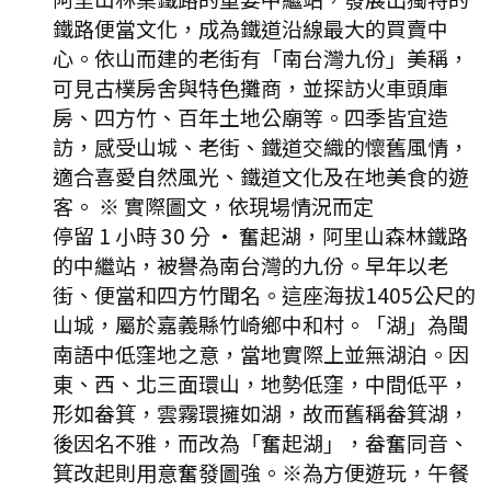
鐵路便當文化，成為鐵道沿線最大的買賣中
心。依山而建的老街有「南台灣九份」美稱，
可見古樸房舍與特色攤商，並探訪火車頭庫
房、四方竹、百年土地公廟等。四季皆宜造
訪，感受山城、老街、鐵道交織的懷舊風情，
適合喜愛自然風光、鐵道文化及在地美食的遊
客。 ※ 實際圖文，依現場情況而定
停留 1 小時 30 分
·
奮起湖，阿里山森林鐵路
的中繼站，被譽為南台灣的九份。早年以老
街、便當和四方竹聞名。這座海拔1405公尺的
山城，屬於嘉義縣竹崎鄉中和村。「湖」為閩
南語中低窪地之意，當地實際上並無湖泊。因
東、西、北三面環山，地勢低窪，中間低平，
形如畚箕，雲霧環擁如湖，故而舊稱畚箕湖，
後因名不雅，而改為「奮起湖」，畚奮同音、
箕改起則用意奮發圖強。※為方便遊玩，午餐