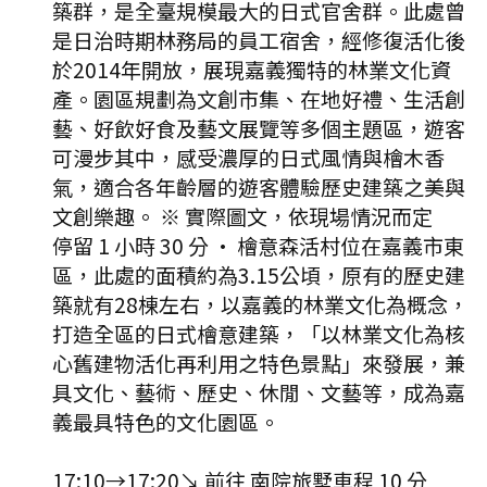
築群，是全臺規模最大的日式官舍群。此處曾
是日治時期林務局的員工宿舍，經修復活化後
於2014年開放，展現嘉義獨特的林業文化資
產。園區規劃為文創市集、在地好禮、生活創
藝、好飲好食及藝文展覽等多個主題區，遊客
可漫步其中，感受濃厚的日式風情與檜木香
氣，適合各年齡層的遊客體驗歷史建築之美與
文創樂趣。 ※ 實際圖文，依現場情況而定
停留 1 小時 30 分
·
檜意森活村位在嘉義市東
區，此處的面積約為3.15公頃，原有的歷史建
築就有28棟左右，以嘉義的林業文化為概念，
打造全區的日式檜意建築，「以林業文化為核
心舊建物活化再利用之特色景點」來發展，兼
具文化、藝術、歷史、休閒、文藝等，成為嘉
義最具特色的文化園區。
17:10
→
17:20
↘ 前往
南院旅墅
車程
10
分