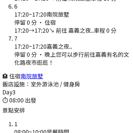
6
17:20
~
17:20
南院旅墅
停留 0 分
·
住宿
17:20
→
17:20
↘ 前往
嘉義之夜..
車程
0
分
7
17:20
~
17:20
嘉義之夜..
停留 0 分
·
晚上您可以步行前往嘉義有名的文
化路夜市逛逛！
🏨 住宿
南院旅墅
飯店設施：
室外游泳池 / 健身房
Day
3
⏱
08:00
出發
景點安排
1
08:00
~
10:00
早餐時間