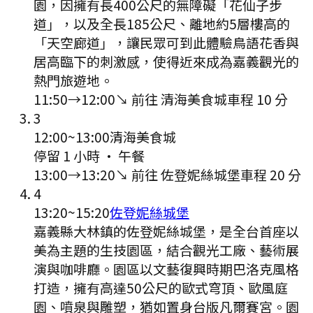
園，因擁有長400公尺的無障礙「花仙子步
道」，以及全長185公尺、離地約5層樓高的
「天空廊道」，讓民眾可到此體驗鳥語花香與
居高臨下的刺激感，使得近來成為嘉義觀光的
熱門旅遊地。
11:50
→
12:00
↘ 前往
清海美食城
車程
10
分
3
12:00
~
13:00
清海美食城
停留 1 小時
·
午餐
13:00
→
13:20
↘ 前往
佐登妮絲城堡
車程
20
分
4
13:20
~
15:20
佐登妮絲城堡
嘉義縣大林鎮的佐登妮絲城堡，是全台首座以
美為主題的生技園區，結合觀光工廠、藝術展
演與咖啡廳。園區以文藝復興時期巴洛克風格
打造，擁有高達50公尺的歐式穹頂、歐風庭
園、噴泉與雕塑，猶如置身台版凡爾賽宮。園