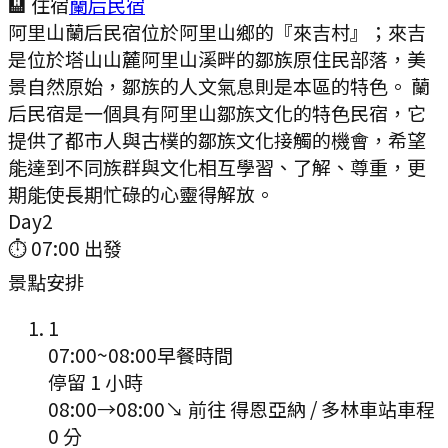
🏨 住宿
蘭后民宿
阿里山蘭后民宿位於阿里山鄉的『來吉村』；來吉
是位於塔山山麓阿里山溪畔的鄒族原住民部落，美
景自然原始，鄒族的人文氣息則是本區的特色。 蘭
后民宿是一個具有阿里山鄒族文化的特色民宿，它
提供了都市人與古樸的鄒族文化接觸的機會，希望
能達到不同族群與文化相互學習、了解、尊重，更
期能使長期忙碌的心靈得解放。
Day
2
⏱
07:00
出發
景點安排
1
07:00
~
08:00
早餐時間
停留 1 小時
08:00
→
08:00
↘ 前往
得恩亞納 / 多林車站
車程
0
分