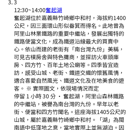
3
12:30
~
14:00
奮起湖
奮起湖位於嘉義縣竹崎鄉中和村，海拔約1400
公尺，因三面環山形似畚箕而得名。此地曾為
阿里山林業鐵路的重要中繼站，發展出獨特的
鐵路便當文化，成為鐵道沿線最大的買賣中
心。依山而建的老街有「南台灣九份」美稱，
可見古樸房舍與特色攤商，並探訪火車頭庫
房、四方竹、百年土地公廟等。四季皆宜造
訪，感受山城、老街、鐵道交織的懷舊風情，
適合喜愛自然風光、鐵道文化及在地美食的遊
客。 ※ 實際圖文，依現場情況而定
停留 1 小時 30 分
·
奮起湖，阿里山森林鐵路
的中繼站，被譽為南台灣的九份。早年以老
街、便當和四方竹聞名。這座海拔1405公尺的
山城，屬於嘉義縣竹崎鄉中和村。「湖」為閩
南語中低窪地之意，當地實際上並無湖泊。因