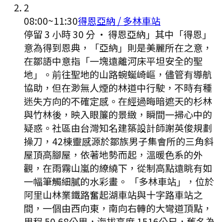
2
08:00
~
11:30
得恩亞納 / 多林車站
停留 3 小時 30 分
·
得恩亞納」其中「得恩」
意為得到恩典，「亞納」則是美麗所在之意，
在鄒語中意指「一塊遠離河床平坦安全的聖
地」。前往聖地的山路蜿蜒崎嶇，儘管有導航
協助，但在渺無人煙的林道中行駛，不時有種
迷失方向的不確定感。在經過晦暗遮天的杉林
與竹林後，映入眼簾的景緻，瞬間一掃心中的
疑惑。社區由台灣知名建築設計師謝英俊規劃
操刀，42棟靈感源於鄒族男子集會所的三角斜
屋頂高腳屋，依著地勢而起，溫暖色系的外
觀，在雨霧山嵐的繚繞下，從制高點遠眺有如
一幅筆觸細膩的水彩畫。 「多林車站」，位於
阿里山林業鐵路奮起湖車站與十字路車站之
間，一個由西向東，南向右轉的大彎道頂點，
里程 50.68公里，海拔高度 1516公尺，舊名為