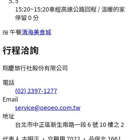
5
15:20
~
15:20
車經高速公路回程 / 溫暖的家
停留 0 分
🍱 午餐
清海美食城
行程洽詢
翔慶旅行社股份有限公司
電話
(02) 2397-1277
Email
service@oeoeo.com.tw
地址
台北市中正區新生南路一段 6 號 10 樓之 2
代表人
古明正
·
交觀甲 7022
·
品保北 1661