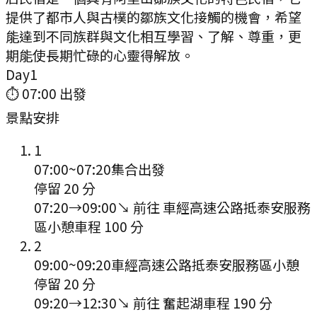
提供了都市人與古樸的鄒族文化接觸的機會，希望
能達到不同族群與文化相互學習、了解、尊重，更
期能使長期忙碌的心靈得解放。
Day
1
⏱
07:00
出發
景點安排
1
07:00
~
07:20
集合出發
停留 20 分
07:20
→
09:00
↘ 前往
車經高速公路抵泰安服務
區小憩
車程
100
分
2
09:00
~
09:20
車經高速公路抵泰安服務區小憩
停留 20 分
09:20
→
12:30
↘ 前往
奮起湖
車程
190
分