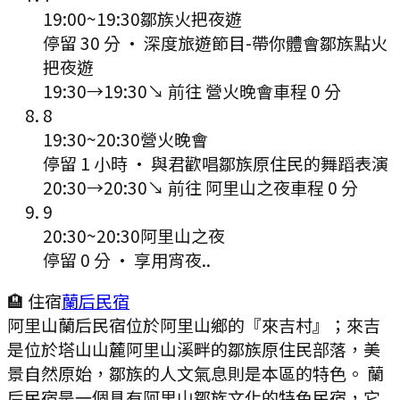
19:00
~
19:30
鄒族火把夜遊
停留 30 分
·
深度旅遊節目-帶你體會鄒族點火
把夜遊
19:30
→
19:30
↘ 前往
營火晚會
車程
0
分
8
19:30
~
20:30
營火晚會
停留 1 小時
·
與君歡唱鄒族原住民的舞蹈表演
20:30
→
20:30
↘ 前往
阿里山之夜
車程
0
分
9
20:30
~
20:30
阿里山之夜
停留 0 分
·
享用宵夜..
🏨 住宿
蘭后民宿
阿里山蘭后民宿位於阿里山鄉的『來吉村』；來吉
是位於塔山山麓阿里山溪畔的鄒族原住民部落，美
景自然原始，鄒族的人文氣息則是本區的特色。 蘭
后民宿是一個具有阿里山鄒族文化的特色民宿，它