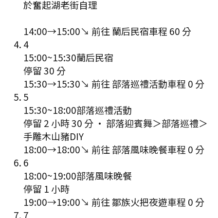
於奮起湖老街自理
14:00
→
15:00
↘ 前往
蘭后民宿
車程
60
分
4
15:00
~
15:30
蘭后民宿
停留 30 分
15:30
→
15:30
↘ 前往
部落巡禮活動
車程
0
分
5
15:30
~
18:00
部落巡禮活動
停留 2 小時 30 分
·
部落迎賓舞＞部落巡禮＞
手雕木山豬DIY
18:00
→
18:00
↘ 前往
部落風味晚餐
車程
0
分
6
18:00
~
19:00
部落風味晚餐
停留 1 小時
19:00
→
19:00
↘ 前往
鄒族火把夜遊
車程
0
分
7