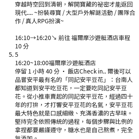
穿越時空回到清朝，解開寶藏的祕密才能返回
現代.... ~扮裝尋寶 / 大型戶外解謎活動 / 團隊合
作 / 真人RPG扮演~
16:10
→
16:20
↘ 前往
福爾摩沙遊艇酒店
車程
10
分
5
16:20
~
18:00
福爾摩沙遊艇酒店
停留 1 小時 40 分
·
飯店Check in.. 爾後可以
品嘗安平最有名的「同記安平豆花」：台南人
都知道到安平吃豆花，一定要吃同記安平豆
花。從小推車賣起的同記安平豆花，經過四十
年的打拚，才打響安平豆花的名氣，安平豆花
最大特色就是口感細緻、充滿香濃的古早味。
堅持完全依照傳統的過程，每個步驟與比例的
拿捏都要嚴謹遵守，糖水也是自己熬煮，完全
無添加。