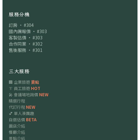
服務分機
訂房 · #304
國內團報價 · #303
客製估價 · #303
合作同業 · #302
售後服務 · #301
三大服務
🏢 企業旅遊
賣點
👔 員工旅遊
HOT
🎤 會議場地詢價
NEW
精選行程
代訂行程
NEW
💕 單人湊團趣
自選估價
BETA
飯店介紹
餐廳介紹
景點介紹