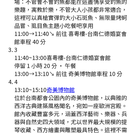
場：不管會不會釣魚都能在這盡情享受釣魚的
樂趣，寓教於樂，不管大人小孩都非常適合，
這裡可以真槍實彈釣大小石斑魚、無限量烤蚵
品嘗、虱目魚主題小吃餐吧享用
11:00
→
11:40
↘ 前往
喜粵樓-台南仁德婚宴會
館
車程
40
分
3
11:40
~
13:00
喜粵樓-台南仁德婚宴會館
停留 1 小時 20 分
·
午餐
13:00
→
13:10
↘ 前往
奇美博物館
車程
10
分
4
13:10
~
15:10
奇美博物館
位於台南都會公園內的奇美博物館，以典雅的
西洋古典建築風格聞名，宛如一座歐洲宮殿。
館內收藏豐富多元，涵蓋西洋藝術、樂器、兵
器與自然史四大領域，尤以世界最大規模的提
琴收藏、西方繪畫與雕塑最具特色。這裡不需