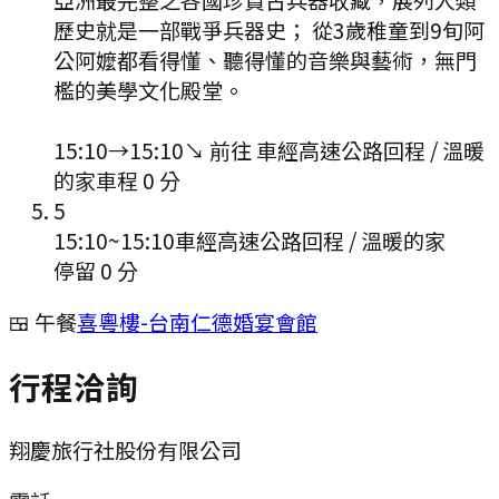
歷史就是一部戰爭兵器史； 從3歲稚童到9旬阿
公阿嬤都看得懂、聽得懂的音樂與藝術，無門
檻的美學文化殿堂。
15:10
→
15:10
↘ 前往
車經高速公路回程 / 溫暖
的家
車程
0
分
5
15:10
~
15:10
車經高速公路回程 / 溫暖的家
停留 0 分
🍱 午餐
喜粵樓-台南仁德婚宴會館
行程洽詢
翔慶旅行社股份有限公司