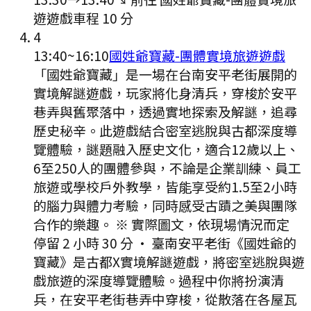
遊遊戲
車程
10
分
4
13:40
~
16:10
國姓爺寶藏-團體實境旅遊遊戲
「國姓爺寶藏」是一場在台南安平老街展開的
實境解謎遊戲，玩家將化身清兵，穿梭於安平
巷弄與舊聚落中，透過實地探索及解謎，追尋
歷史秘辛。此遊戲結合密室逃脫與古都深度導
覽體驗，謎題融入歷史文化，適合12歲以上、
6至250人的團體參與，不論是企業訓練、員工
旅遊或學校戶外教學，皆能享受約1.5至2小時
的腦力與體力考驗，同時感受古蹟之美與團隊
合作的樂趣。 ※ 實際圖文，依現場情況而定
停留 2 小時 30 分
·
臺南安平老街《國姓爺的
寶藏》是古都X實境解謎遊戲，將密室逃脫與遊
戲旅遊的深度導覽體驗。過程中你將扮演清
兵，在安平老街巷弄中穿梭，從散落在各屋瓦