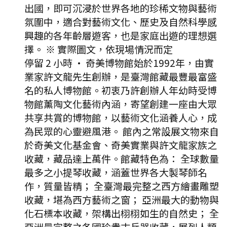
出國，即可沉浸於世界各地的珍稀文物與藝術
氛圍中，適合對藝術文化、歷史及自然科學感
興趣的各年齡層遊客，也是家庭出遊的理想選
擇。 ※ 實際圖文，依現場情況而定
停留 2 小時
·
奇美博物館始於1992年，由實
業家許文龍先生創辦，是臺灣館藏最豐最富盛
名的私人博物館。初衷乃許創辦人年幼時受博
物館薰陶文化藝術內涵，寄望創建一座由大眾
共享共賞的博物館，以藝術文化涵養人心，成
為民眾的心靈避風港。 館內之常設展文物來自
於奇美文化基金會、奇美實業與許文龍家族之
收藏，藏品達上萬件。館藏特色為： 全球數量
最多之小提琴收藏，涵蓋世界各大製琴師名
作，質量皆精； 全臺灣最完整之西方繪畫雕塑
收藏，堪為西方藝術之窗； 亞洲最大的動物與
化石標本收藏，架構出栩栩如生的自然史； 全
亞洲最完整之各國珍貴古兵器收藏，展列人類