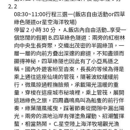
2
08:30
~
11:00
行程三選一(飯店自由活動or四草
綠色隧道or星空海洋牧場)
停留 2 小時 30 分
·
A.飯店內自由活動..享受一
個悠閒的假期 B.四草綠色隧道：兩旁的紅樹林
向中央生長齊聚，交織出茂密的半圓綠頂，一
層一層的向前方疊出深邃的廊道，不知盡頭而
顯得神秘，四草綠隧也因此有了小亞馬遜之
稱。國內外遊客紛至沓來，長長的等候為得是
乘上通往這座仙境的管筏，隨著波紋緩緩前
行，微風掠過輕撫臉頰，承載陽光溫暖的重
量，穿梭在這座城市秘境裡，乘上管筏，展開
這趟綠色之旅，四周蟲鳴鳥叫為船隻的前行伴
奏，綠葉隨風搖曳，踩著節奏從間隙中漏出陽
光。兩旁的濕地沿岸有彈塗魚躍動、招潮蟹揮
螯，相當熱鬧。 C.星空陸上海洋牧場觀光漁