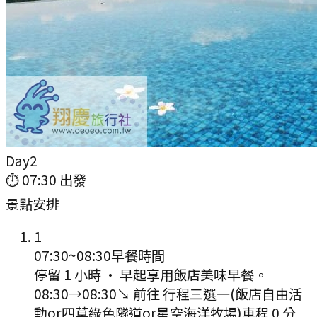
Day
2
⏱
07:30
出發
景點安排
1
07:30
~
08:30
早餐時間
停留 1 小時
·
早起享用飯店美味早餐。
08:30
→
08:30
↘ 前往
行程三選一(飯店自由活
動or四草綠色隧道or星空海洋牧場)
車程
0
分