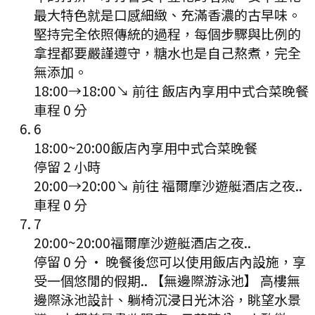
最大特色就是口感細緻、充滿香濃的古早味。
堅持完全依照傳統的過程，每個步驟與比例的
拿捏都要嚴謹遵守，糖水也是自己熬煮，完全
無添加。
18:00
→
18:00
↘ 前往
飯店內享用中式合菜晚餐
車程
0
分
6
18:00
~
20:00
飯店內享用中式合菜晚餐
停留 2 小時
20:00
→
20:00
↘ 前往
福爾摩沙遊艇酒店之夜..
車程
0
分
7
20:00
~
20:00
福爾摩沙遊艇酒店之夜..
停留 0 分
·
晚餐後您可以使用飯店內設施，享
受一個悠閒的假期.. 【無邊際游泳池】 高樓無
邊際泳池設計、躺椅沉浸日光沐浴，眺望水景