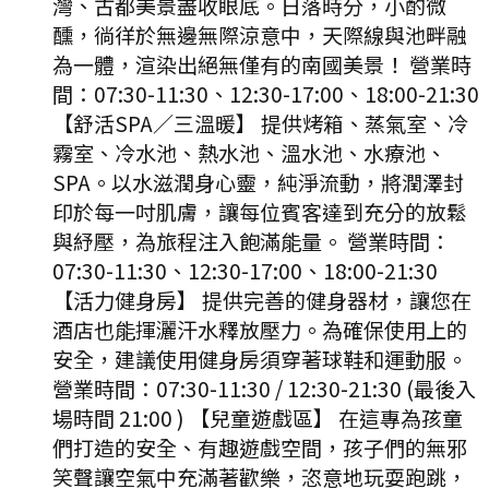
灣、古都美景盡收眼底。日落時分，小酌微
醺，徜徉於無邊無際涼意中，天際線與池畔融
為一體，渲染出絕無僅有的南國美景！ 營業時
間：07:30-11:30、12:30-17:00、18:00-21:30
【舒活SPA／三溫暖】 提供烤箱、蒸氣室、冷
霧室、冷水池、熱水池、溫水池、水療池、
SPA。以水滋潤身心靈，純淨流動，將潤澤封
印於每一吋肌膚，讓每位賓客達到充分的放鬆
與紓壓，為旅程注入飽滿能量。 營業時間：
07:30-11:30、12:30-17:00、18:00-21:30
【活力健身房】 提供完善的健身器材，讓您在
酒店也能揮灑汗水釋放壓力。為確保使用上的
安全，建議使用健身房須穿著球鞋和運動服。
營業時間：07:30-11:30 / 12:30-21:30 (最後入
場時間 21:00 ) 【兒童遊戲區】 在這專為孩童
們打造的安全、有趣遊戲空間，孩子們的無邪
笑聲讓空氣中充滿著歡樂，恣意地玩耍跑跳，