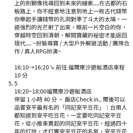
上的劍獅像找尋回到未來的線索....在古都的石
板路上，你不經意地注意到地上一枚古代錢幣
你舉起手讓錢幣的孔洞對準了斗大的太陽，一
道強烈的光芒射了出來，眼前一片空白的你，
穿越時空回到清朝，解開寶藏的祕密才能返回
現代.... ~扮裝尋寶 / 大型戶外解謎活動 / 團隊合
作 / 真人RPG扮演~
16:10
→
16:20
↘ 前往
福爾摩沙遊艇酒店
車程
10
分
5
16:20
~
18:00
福爾摩沙遊艇酒店
停留 1 小時 40 分
·
飯店Check in.. 爾後可以
品嘗安平最有名的「同記安平豆花」：台南人
都知道到安平吃豆花，一定要吃同記安平豆
花。從小推車賣起的同記安平豆花，經過四十
年的打拚，才打響安平豆花的名氣，安平豆花