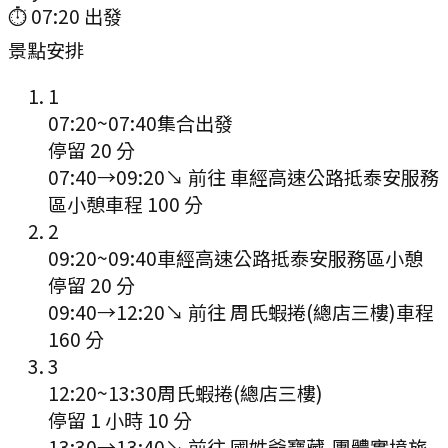
⏱
07:20
出發
景點安排
1
07:20
~
07:40
集合出發
停留 20 分
07:40
→
09:20
↘ 前往
車經高速公路抵泰安服務
區小憩
車程
100
分
2
09:20
~
09:40
車經高速公路抵泰安服務區小憩
停留 20 分
09:40
→
12:20
↘ 前往
周氏蝦捲(總店三樓)
車程
160
分
3
12:20
~
13:30
周氏蝦捲(總店三樓)
停留 1 小時 10 分
13:30
→
13:40
↘ 前往
國姓爺寶藏-團體實境旅