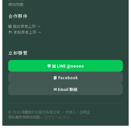
網站地圖
合作夥伴
🏨 飯店業者上架 →
🏞 景點業者上架 →
立即聯繫
💬 加 LINE
@oeoeo
📘 Facebook
✉ Email 聯絡
© 2026
翔慶旅行社股份有限公司
· 代表人：古明正
隱私權政策
網站地圖
🎫 領隊登入
🔐 後台