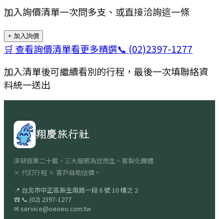
加入詢價清單一次問多支、或直接洽詢這一條
+ 加入詢價
🛒 查看詢價清單
看更多精選
📞
(02)2397-1277
加入清單後可繼續看別的行程，最後一次填聯絡資
料統一送出
翔慶旅行社
深耕旅業二十載，三大服務為您而生。客製化團體
× 代訂行程 × 客戶自助估價。
📍
台北市中正區新生南路一段 6 號 10 樓之 2
☎
📞
(02) 2397-1277
✉
service@oeoeo.com.tw