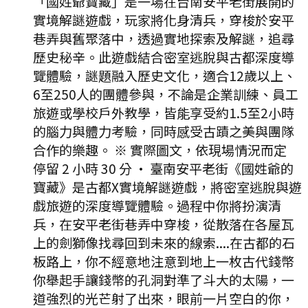
「國姓爺寶藏」是一場在台南安平老街展開的
實境解謎遊戲，玩家將化身清兵，穿梭於安平
巷弄與舊聚落中，透過實地探索及解謎，追尋
歷史秘辛。此遊戲結合密室逃脫與古都深度導
覽體驗，謎題融入歷史文化，適合12歲以上、
6至250人的團體參與，不論是企業訓練、員工
旅遊或學校戶外教學，皆能享受約1.5至2小時
的腦力與體力考驗，同時感受古蹟之美與團隊
合作的樂趣。 ※ 實際圖文，依現場情況而定
停留 2 小時 30 分
·
臺南安平老街《國姓爺的
寶藏》是古都X實境解謎遊戲，將密室逃脫與遊
戲旅遊的深度導覽體驗。過程中你將扮演清
兵，在安平老街巷弄中穿梭，從散落在各屋瓦
上的劍獅像找尋回到未來的線索....在古都的石
板路上，你不經意地注意到地上一枚古代錢幣
你舉起手讓錢幣的孔洞對準了斗大的太陽，一
道強烈的光芒射了出來，眼前一片空白的你，