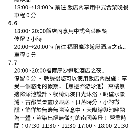
18:00
→
18:00
↘ 前往
飯店內享用中式合菜晚餐
車程
0
分
6
18:00
~
20:00
飯店內享用中式合菜晚餐
停留 2 小時
20:00
→
20:00
↘ 前往
福爾摩沙遊艇酒店之夜..
車程
0
分
7
20:00
~
20:00
福爾摩沙遊艇酒店之夜..
停留 0 分
·
晚餐後您可以使用飯店內設施，享
受一個悠閒的假期.. 【無邊際游泳池】 高樓無
邊際泳池設計、躺椅沉浸日光沐浴，眺望水景
灣、古都美景盡收眼底。日落時分，小酌微
醺，徜徉於無邊無際涼意中，天際線與池畔融
為一體，渲染出絕無僅有的南國美景！ 營業時
間：07:30-11:30、12:30-17:00、18:00-21:30