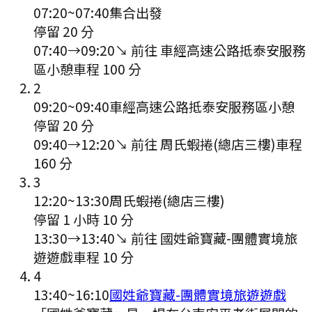
07:20
~
07:40
集合出發
停留 20 分
07:40
→
09:20
↘ 前往
車經高速公路抵泰安服務
區小憩
車程
100
分
2
09:20
~
09:40
車經高速公路抵泰安服務區小憩
停留 20 分
09:40
→
12:20
↘ 前往
周氏蝦捲(總店三樓)
車程
160
分
3
12:20
~
13:30
周氏蝦捲(總店三樓)
停留 1 小時 10 分
13:30
→
13:40
↘ 前往
國姓爺寶藏-團體實境旅
遊遊戲
車程
10
分
4
13:40
~
16:10
國姓爺寶藏-團體實境旅遊遊戲