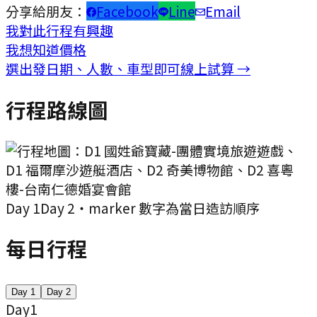
分享給朋友：
Facebook
Line
Email
我對此行程有興趣
我想知道價格
選出發日期、人數、車型即可線上試算 →
行程路線圖
Day
1
Day
2
・marker 數字為當日造訪順序
每日行程
Day
1
Day
2
Day
1