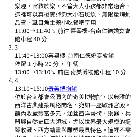
樂趣，寓教於樂，不管大人小孩都非常適合，
這裡可以真槍實彈釣大小石斑魚、無限量烤蚵
品嘗、虱目魚主題小吃餐吧享用
11:00
→
11:40
↘ 前往
喜粵樓-台南仁德婚宴會
館
車程
40
分
3
11:40
~
13:00
喜粵樓-台南仁德婚宴會館
停留 1 小時 20 分
·
午餐
13:00
→
13:10
↘ 前往
奇美博物館
車程
10
分
4
13:10
~
15:10
奇美博物館
位於台南都會公園內的奇美博物館，以典雅的
西洋古典建築風格聞名，宛如一座歐洲宮殿。
館內收藏豐富多元，涵蓋西洋藝術、樂器、兵
器與自然史四大領域，尤以世界最大規模的提
琴收藏、西方繪畫與雕塑最具特色。這裡不需