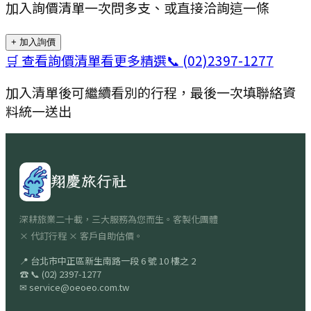
加入詢價清單一次問多支、或直接洽詢這一條
+ 加入詢價
🛒 查看詢價清單
看更多精選
📞
(02)2397-1277
加入清單後可繼續看別的行程，最後一次填聯絡資
料統一送出
翔慶旅行社
深耕旅業二十載，三大服務為您而生。客製化團體
× 代訂行程 × 客戶自助估價。
📍
台北市中正區新生南路一段 6 號 10 樓之 2
☎
📞
(02) 2397-1277
✉
service@oeoeo.com.tw