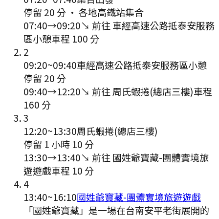
停留 20 分
·
各地高鐵站集合
07:40
→
09:20
↘ 前往
車經高速公路抵泰安服務
區小憩
車程
100
分
2
09:20
~
09:40
車經高速公路抵泰安服務區小憩
停留 20 分
09:40
→
12:20
↘ 前往
周氏蝦捲(總店三樓)
車程
160
分
3
12:20
~
13:30
周氏蝦捲(總店三樓)
停留 1 小時 10 分
13:30
→
13:40
↘ 前往
國姓爺寶藏-團體實境旅
遊遊戲
車程
10
分
4
13:40
~
16:10
國姓爺寶藏-團體實境旅遊遊戲
「國姓爺寶藏」是一場在台南安平老街展開的