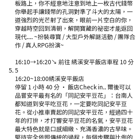
板路上，你不經意地注意到地上一枚古代錢幣
你舉起手讓錢幣的孔洞對準了斗大的太陽，一
道強烈的光芒射了出來，眼前一片空白的你，
穿越時空回到清朝，解開寶藏的祕密才能返回
現代.... ~扮裝尋寶 / 大型戶外解謎活動 / 團隊合
作 / 真人RPG扮演~
16:10
→
16:20
↘ 前往
綉溪安平飯店
車程
10
分
5
16:20
~
18:00
綉溪安平飯店
停留 1 小時 40 分
·
飯店Check in.. 爾後可以
品嘗安平最有名的「同記安平豆花」：台南人
都知道到安平吃豆花，一定要吃同記安平豆
花。從小推車賣起的同記安平豆花，經過四十
年的打拚，才打響安平豆花的名氣，安平豆花
最大特色就是口感細緻、充滿香濃的古早味。
堅持完全依照傳統的過程，每個步驟與比例的