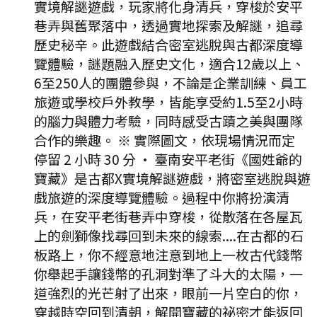
實境解謎遊戲，玩家將化身清兵，穿梭於安平
巷弄與舊聚落中，透過實地探索及解謎，追尋
歷史秘辛。此遊戲結合密室逃脫與古都深度導
覽體驗，謎題融入歷史文化，適合12歲以上、
6至250人的團體參與，不論是企業訓練、員工
旅遊或學校戶外教學，皆能享受約1.5至2小時
的腦力與體力考驗，同時感受古蹟之美與團隊
合作的樂趣。 ※ 實際圖文，依現場情況而定
停留 2 小時 30 分
·
臺南安平老街《國姓爺的
寶藏》是古都X實境解謎遊戲，將密室逃脫與遊
戲旅遊的深度導覽體驗。過程中你將扮演清
兵，在安平老街巷弄中穿梭，從散落在各屋瓦
上的劍獅像找尋回到未來的線索....在古都的石
板路上，你不經意地注意到地上一枚古代錢幣
你舉起手讓錢幣的孔洞對準了斗大的太陽，一
道強烈的光芒射了出來，眼前一片空白的你，
穿越時空回到清朝，解開寶藏的祕密才能返回