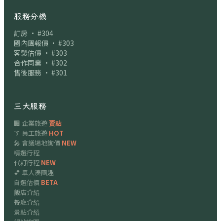
服務分機
訂房 · #304
國內團報價 · #303
客製估價 · #303
合作同業 · #302
售後服務 · #301
三大服務
🏢 企業旅遊
賣點
👔 員工旅遊
HOT
🎤 會議場地詢價
NEW
精選行程
代訂行程
NEW
💕 單人湊團趣
自選估價
BETA
飯店介紹
餐廳介紹
景點介紹