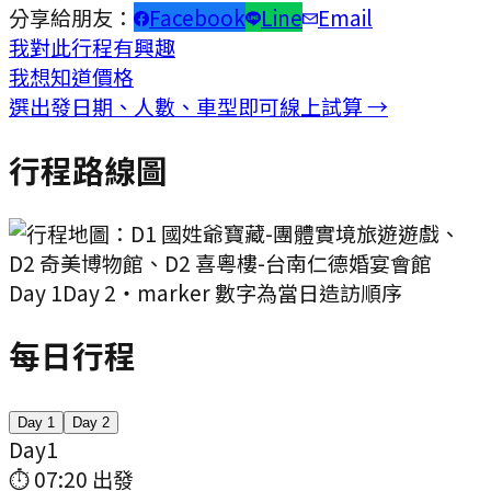
分享給朋友：
Facebook
Line
Email
我對此行程有興趣
我想知道價格
選出發日期、人數、車型即可線上試算 →
行程路線圖
Day
1
Day
2
・marker 數字為當日造訪順序
每日行程
Day
1
Day
2
Day
1
⏱
07:20
出發