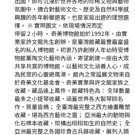
出國，即可沉浸於世界各地的珍稀文物與藝術
氛圍中，適合對藝術文化、歷史及自然科學感
興趣的各年齡層遊客，也是家庭出遊的理想選
擇。 ※ 實際圖文，依現場情況而定
停留 2 小時
·
奇美博物館始於1992年，由實
業家許文龍先生創辦，是臺灣館藏最豐最富盛
名的私人博物館。初衷乃許創辦人年幼時受博
物館薰陶文化藝術內涵，寄望創建一座由大眾
共享共賞的博物館，以藝術文化涵養人心，成
為民眾的心靈避風港。 館內之常設展文物來自
於奇美文化基金會、奇美實業與許文龍家族之
收藏，藏品達上萬件。館藏特色為： 全球數量
最多之小提琴收藏，涵蓋世界各大製琴師名
作，質量皆精； 全臺灣最完整之西方繪畫雕塑
收藏，堪為西方藝術之窗； 亞洲最大的動物與
化石標本收藏，架構出栩栩如生的自然史； 全
亞洲最完整之各國珍貴古兵器收藏，展列人類