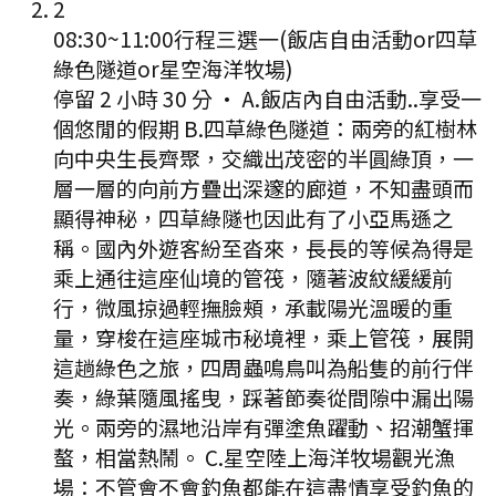
2
08:30
~
11:00
行程三選一(飯店自由活動or四草
綠色隧道or星空海洋牧場)
停留 2 小時 30 分
·
A.飯店內自由活動..享受一
個悠閒的假期 B.四草綠色隧道：兩旁的紅樹林
向中央生長齊聚，交織出茂密的半圓綠頂，一
層一層的向前方疊出深邃的廊道，不知盡頭而
顯得神秘，四草綠隧也因此有了小亞馬遜之
稱。國內外遊客紛至沓來，長長的等候為得是
乘上通往這座仙境的管筏，隨著波紋緩緩前
行，微風掠過輕撫臉頰，承載陽光溫暖的重
量，穿梭在這座城市秘境裡，乘上管筏，展開
這趟綠色之旅，四周蟲鳴鳥叫為船隻的前行伴
奏，綠葉隨風搖曳，踩著節奏從間隙中漏出陽
光。兩旁的濕地沿岸有彈塗魚躍動、招潮蟹揮
螯，相當熱鬧。 C.星空陸上海洋牧場觀光漁
場：不管會不會釣魚都能在這盡情享受釣魚的