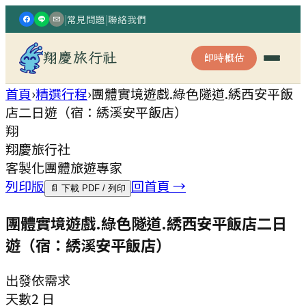
|
常見問題
|
聯絡我們
翔慶旅行社
即時概估
首頁
›
精選行程
›
團體實境遊戲.綠色隧道.綉西安平飯
店二日遊（宿：綉溪安平飯店）
翔
翔慶旅行社
客製化團體旅遊專家
列印版
回首頁 →
📄 下載 PDF / 列印
團體實境遊戲.綠色隧道.綉西安平飯店二日
遊（宿：綉溪安平飯店）
出發
依需求
天數
2 日