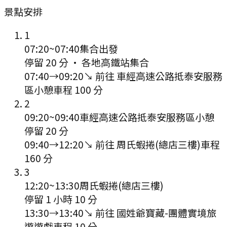
景點安排
1
07:20
~
07:40
集合出發
停留 20 分
·
各地高鐵站集合
07:40
→
09:20
↘ 前往
車經高速公路抵泰安服務
區小憩
車程
100
分
2
09:20
~
09:40
車經高速公路抵泰安服務區小憩
停留 20 分
09:40
→
12:20
↘ 前往
周氏蝦捲(總店三樓)
車程
160
分
3
12:20
~
13:30
周氏蝦捲(總店三樓)
停留 1 小時 10 分
13:30
→
13:40
↘ 前往
國姓爺寶藏-團體實境旅
遊遊戲
車程
10
分