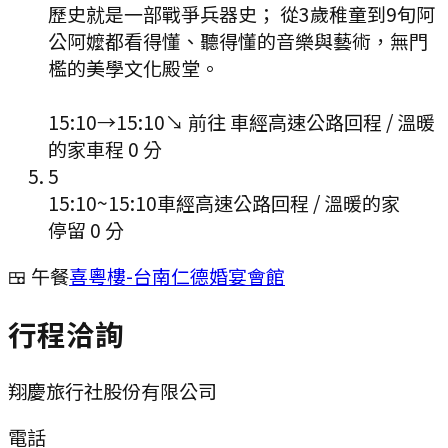
歷史就是一部戰爭兵器史； 從3歲稚童到9旬阿
公阿嬤都看得懂、聽得懂的音樂與藝術，無門
檻的美學文化殿堂。
15:10
→
15:10
↘ 前往
車經高速公路回程 / 溫暖
的家
車程
0
分
5
15:10
~
15:10
車經高速公路回程 / 溫暖的家
停留 0 分
🍱 午餐
喜粵樓-台南仁德婚宴會館
行程洽詢
翔慶旅行社股份有限公司
電話