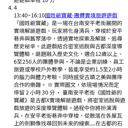
4
13:40
~
16:10
國姓爺寶藏-團體實境旅遊遊戲
「國姓爺寶藏」是一場在台南安平老街展開的
實境解謎遊戲，玩家將化身清兵，穿梭於安平
巷弄與舊聚落中，透過實地探索及解謎，追尋
歷史秘辛。此遊戲結合密室逃脫與古都深度導
覽體驗，謎題融入歷史文化，適合12歲以上、
6至250人的團體參與，不論是企業訓練、員工
旅遊或學校戶外教學，皆能享受約1.5至2小時
的腦力與體力考驗，同時感受古蹟之美與團隊
合作的樂趣。 ※ 實際圖文，依現場情況而定
停留 2 小時 30 分
·
臺南安平老街《國姓爺的
寶藏》是古都X實境解謎遊戲，將密室逃脫與遊
戲旅遊的深度導覽體驗。過程中你將扮演清
兵，在安平老街巷弄中穿梭，從散落在各屋瓦
上的劍獅像找尋回到未來的線索....在古都的石