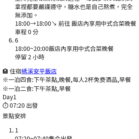
拿捏都要嚴謹遵守，糖水也是自己熬煮，完全
無添加。
18:00
→
18:00
↘ 前往
飯店內享用中式合菜晚餐
車程
0
分
6
18:00
~
20:00
飯店內享用中式合菜晚餐
停留 2 小時
🏨 住宿
綉溪安平飯店
※一泊四食:下午茶點,晚餐,每人2杯免费酒品,早餐
※一泊二食:下午茶點,早餐
Day
1
⏱
07:20
出發
景點安排
1
07:20
~
07:40
集合出發