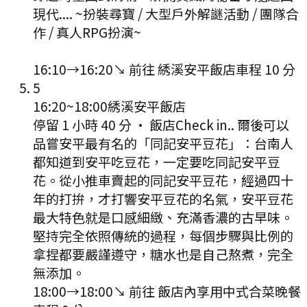
現代.... ~扮裝尋寶 / 大型戶外解謎活動 / 團隊合
作 / 真人RPG扮演~
16:10
→
16:20
↘ 前往
綉溪安平飯店
車程
10
分
5
16:20
~
18:00
綉溪安平飯店
停留 1 小時 40 分
·
飯店Check in.. 爾後可以
品嘗安平最有名的「同記安平豆花」：台南人
都知道到安平吃豆花，一定要吃同記安平豆
花。從小推車賣起的同記安平豆花，經過四十
年的打拚，才打響安平豆花的名氣，安平豆花
最大特色就是口感細緻、充滿香濃的古早味。
堅持完全依照傳統的過程，每個步驟與比例的
拿捏都要嚴謹遵守，糖水也是自己熬煮，完全
無添加。
18:00
→
18:00
↘ 前往
飯店內享用中式合菜晚餐