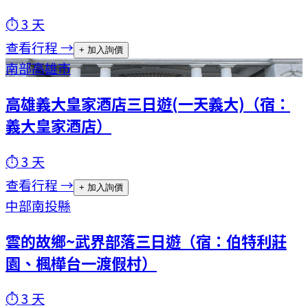
⏱
3
天
查看行程 →
+ 加入詢價
南部
高雄市
高雄義大皇家酒店三日遊(一天義大)（宿：
義大皇家酒店）
⏱
3
天
查看行程 →
+ 加入詢價
中部
南投縣
雲的故鄉~武界部落三日遊（宿：伯特利莊
園、楓樺台一渡假村）
⏱
3
天