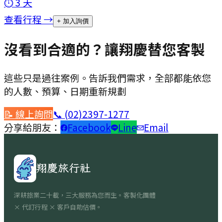
⏱
3
天
查看行程 →
+ 加入詢價
沒看到合適的？讓翔慶替您客製
這些只是過往案例。告訴我們需求，全部都能依您
的人數、預算、日期重新規劃
📝 線上詢問
📞
(02)2397-1277
分享給朋友：
Facebook
Line
Email
翔慶旅行社
深耕旅業二十載，三大服務為您而生。客製化團體
× 代訂行程 × 客戶自助估價。