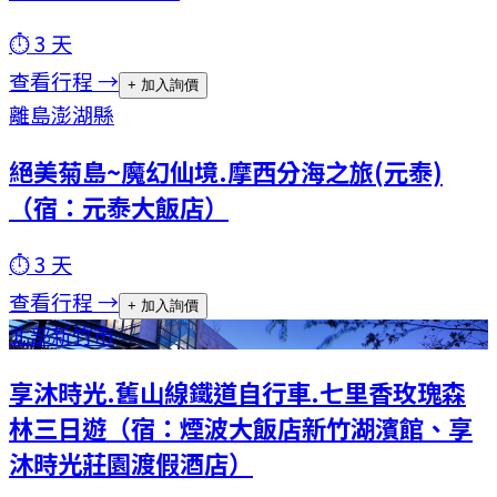
⏱
3
天
查看行程 →
+ 加入詢價
離島
澎湖縣
絕美菊島~魔幻仙境.摩西分海之旅(元泰)
（宿：元泰大飯店）
⏱
3
天
查看行程 →
+ 加入詢價
北部
新竹市
享沐時光.舊山線鐵道自行車.七里香玫瑰森
林三日遊（宿：煙波大飯店新竹湖濱館、享
沐時光莊園渡假酒店）