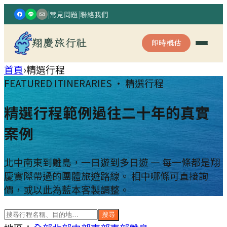
|
常見問題
|
聯絡我們
翔慶旅行社
即時概估
首頁
›
精選行程
FEATURED ITINERARIES · 精選行程
精選行程範例
過往二十年的真實
案例
北中南東到離島，一日遊到多日遊 — 每一條都是翔
慶實際帶過的團體旅遊路線。 相中哪條可直接詢
價，或以此為藍本客製調整。
搜尋