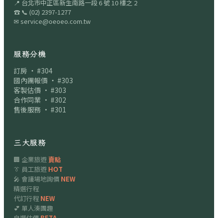
📍
台北市中正區新生南路一段 6 號 10 樓之 2
☎
📞
(02) 2397-1277
✉
service@oeoeo.com.tw
服務分機
訂房 · #304
國內團報價 · #303
客製估價 · #303
合作同業 · #302
售後服務 · #301
三大服務
🏢 企業旅遊
賣點
👔 員工旅遊
HOT
🎤 會議場地詢價
NEW
精選行程
代訂行程
NEW
💕 單人湊團趣
自選估價
BETA