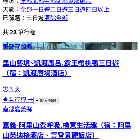
地區：
全部
北部
中部
南部
東部
離島
天數：
全部
一日遊
二日遊
三日遊
四日以上
已篩選：
三日遊
清除全部
共
28
筆行程
東部
宜蘭縣
里山藝境~凱渡風呂.霸王櫻桃鴨三日遊
（宿：凱渡廣場酒店）
⏱
3
天
查看行程 →
+ 加入詢價
南部
嘉義縣
嘉義-阿里山森呼吸.檜意生活趣（宿：阿里
山英迪格酒店、雲登景觀飯店）