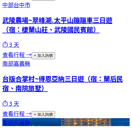
中部
台中市
武陵農場~翠峰湖.太平山蹦蹦車三日遊
（宿：棲蘭山莊、武陵國民賓館）
⏱
3
天
查看行程 →
+ 加入詢價
南部
嘉義縣
台版合掌村~得恩亞納三日遊（宿：蘭后民
宿、南院旅墅）
⏱
3
天
查看行程 →
+ 加入詢價
東部
花蓮縣