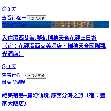
⏱
3
天
查看行程 →
+ 加入詢價
東部
花蓮縣
入住潔西艾美.夢幻瑞穗天合花蓮三日遊
（宿：花蓮潔西艾美酒店、瑞穗天合國際觀
光酒店）
⏱
3
天
查看行程 →
+ 加入詢價
離島
澎湖縣
絕美菊島~魔幻仙境.摩西分海之旅（宿：豐
家大飯店）