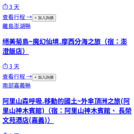
⏱
3
天
查看行程 →
+ 加入詢價
離島
澎湖縣
絕美菊島~魔幻仙境.摩西分海之旅（宿：澎
澄飯店）
⏱
3
天
查看行程 →
+ 加入詢價
南部
嘉義縣
阿里山森呼吸.移動的國土~外傘頂洲之旅(阿
里山神木賓館)（宿：阿里山神木賓館、 長榮
文苑酒店(嘉義)）