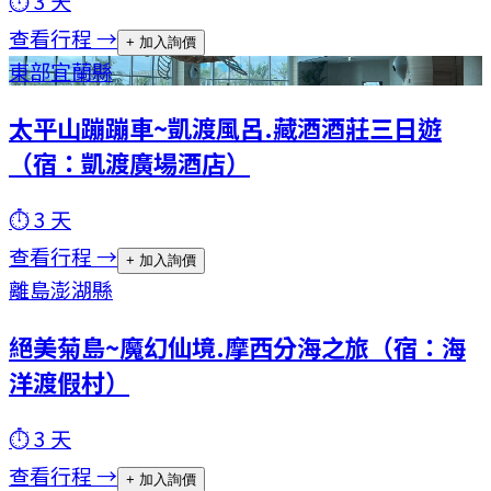
⏱
3
天
查看行程 →
+ 加入詢價
東部
宜蘭縣
太平山蹦蹦車~凱渡風呂.藏酒酒莊三日遊
（宿：凱渡廣場酒店）
⏱
3
天
查看行程 →
+ 加入詢價
離島
澎湖縣
絕美菊島~魔幻仙境.摩西分海之旅（宿：海
洋渡假村）
⏱
3
天
查看行程 →
+ 加入詢價