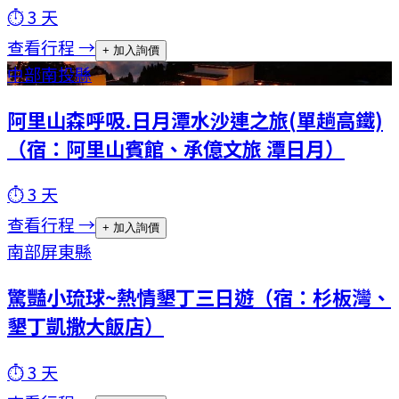
⏱
3
天
查看行程 →
+ 加入詢價
中部
南投縣
阿里山森呼吸.日月潭水沙連之旅(單趟高鐵)
（宿：阿里山賓館、承億文旅 潭日月）
⏱
3
天
查看行程 →
+ 加入詢價
南部
屏東縣
驚豔小琉球~熱情墾丁三日遊（宿：杉板灣、
墾丁凱撒大飯店）
⏱
3
天