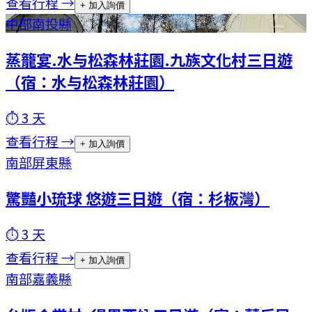
查看行程 →
+ 加入詢價
中部
南投縣
蒸籠宴.水与松森林莊園.九族文化村三日遊
（宿：水与松森林莊園）
⏱
3
天
查看行程 →
+ 加入詢價
南部
屏東縣
驚豔小琉球 悠遊三日遊（宿：杉板灣）
⏱
3
天
查看行程 →
+ 加入詢價
南部
嘉義縣