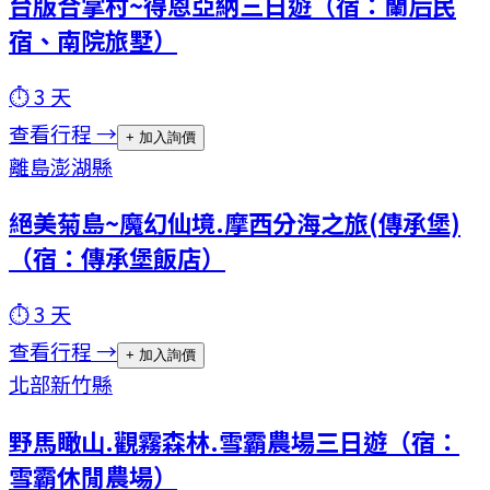
台版合掌村~得恩亞納三日遊（宿：蘭后民
宿、南院旅墅）
⏱
3
天
查看行程 →
+ 加入詢價
離島
澎湖縣
絕美菊島~魔幻仙境.摩西分海之旅(傳承堡)
（宿：傳承堡飯店）
⏱
3
天
查看行程 →
+ 加入詢價
北部
新竹縣
野馬瞰山.觀霧森林.雪霸農場三日遊（宿：
雪霸休閒農場）