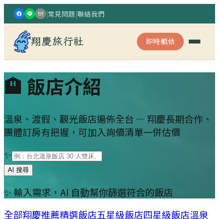
|
常見問題
|
聯絡我們
翔慶旅行社
即時概估
🏨 飯店介紹
溫泉、渡假、觀光飯店遍佈全台 — 翔慶長期合作、
團體訂房有把握，可加入詢價清單一併估價
✨
AI 搜尋
✨ 輸入需求，AI 自動幫你篩選符合的飯店
全部
翔慶推薦
精選飯店
五星級飯店
四星級飯店
溫泉