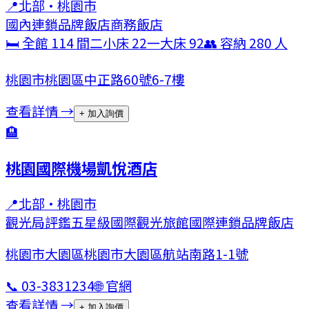
📍
北部
·
桃園市
國內連鎖品牌飯店
商務飯店
🛏 全館
114
間
二小床
22
一大床
92
👥 容納
280
人
桃園市桃園區中正路60號6-7樓
查看詳情 →
+ 加入詢價
🏨
桃園國際機場凱悅酒店
📍
北部
·
桃園市
觀光局評鑑五星級
國際觀光旅館
國際連鎖品牌飯店
桃園市大園區桃園市大園區航站南路1-1號
📞
03-3831234
🌐 官網
查看詳情 →
+ 加入詢價