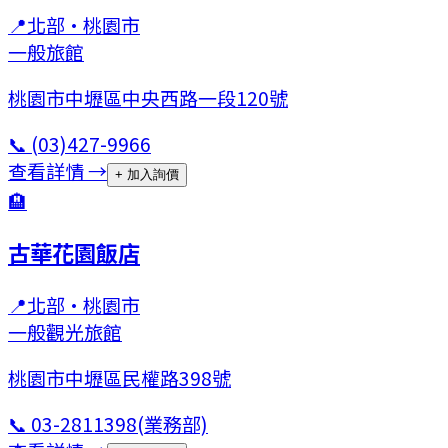
📍
北部
·
桃園市
一般旅館
桃園市中壢區中央西路一段120號
📞
(03)427-9966
查看詳情 →
+ 加入詢價
🏨
古華花園飯店
📍
北部
·
桃園市
一般觀光旅館
桃園市中壢區民權路398號
📞
03-2811398(業務部)