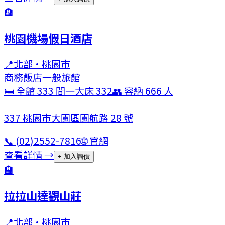
🏨
桃園機場假日酒店
📍
北部
·
桃園市
商務飯店
一般旅館
🛏 全館
333
間
一大床
332
👥 容納
666
人
337 桃園市大園區園航路 28 號
📞
(02)2552-7816
🌐 官網
查看詳情 →
+ 加入詢價
🏨
拉拉山達觀山莊
📍
北部
·
桃園市