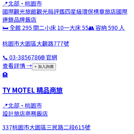
📍
北部
·
桃園市
國際觀光旅館
觀光局評鑑四星級
環保標章旅店
國際
連鎖品牌飯店
🛏 全館
295
間
二小床
10
一大床
55
👥 容納
590
人
桃園市大園區大觀路777號
📞
03-3856786
🌐 官網
查看詳情 →
+ 加入詢價
🏨
TY MOTEL 精品商旅
📍
北部
·
桃園市
設計旅店
商務飯店
337桃園市大園區三民路二段615號