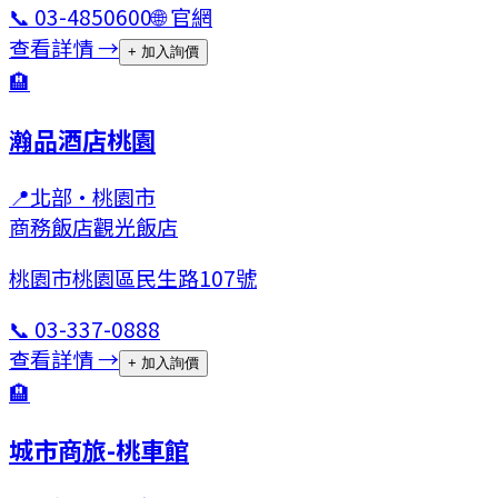
📞
03-4850600
🌐 官網
查看詳情 →
+ 加入詢價
🏨
瀚品酒店桃園
📍
北部
·
桃園市
商務飯店
觀光飯店
桃園市桃園區民生路107號
📞
03-337-0888
查看詳情 →
+ 加入詢價
🏨
城市商旅-桃車館