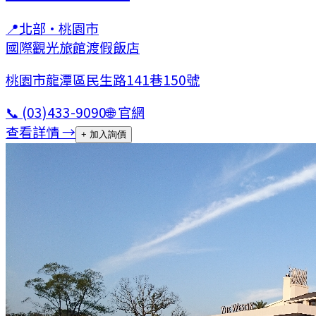
📍
北部
·
桃園市
國際觀光旅館
渡假飯店
桃園市龍潭區民生路141巷150號
📞
(03)433-9090
🌐 官網
查看詳情 →
+ 加入詢價