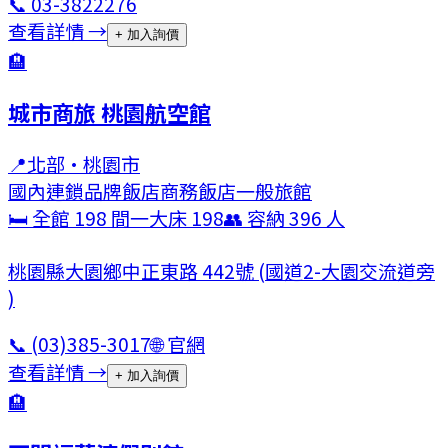
📞
03-3822276
查看詳情 →
+ 加入詢價
🏨
城市商旅 桃園航空館
📍
北部
·
桃園市
國內連鎖品牌飯店
商務飯店
一般旅館
🛏 全館
198
間
一大床
198
👥 容納
396
人
桃園縣大園鄉中正東路 442號 (國道2-大園交流道旁
)
📞
(03)385-3017
🌐 官網
查看詳情 →
+ 加入詢價
🏨