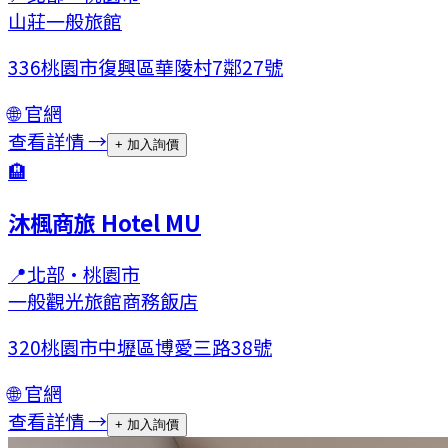
山莊
一般旅館
336桃園市復興區華陵村7鄰27號
🌐 官網
查看詳情 →
+ 加入詢價
🏨
沐楓商旅 Hotel MU
📍
北部
·
桃園市
一般觀光旅館
商務飯店
320桃園市中壢區博愛三路38號
🌐 官網
查看詳情 →
+ 加入詢價