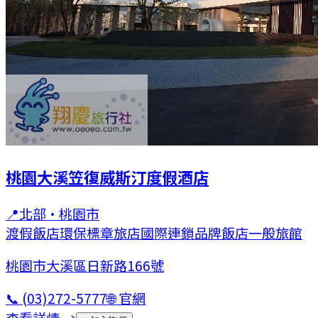
桃園大溪笠復威斯汀度假酒店
📍
北部
·
桃園市
渡假飯店
環保標章旅店
國際連鎖品牌飯店
一般旅館
桃園市大溪區日新路166號
📞
(03)272-5777
🌐 官網
查看詳情 →