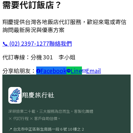
需要代訂飯店？
翔慶提供台灣各地飯店代訂服務，歡迎來電或寄信
詢問最新房況與優惠方案
📞
(02) 2397-1277
聯絡我們
代訂專線：分機
301
李小姐
分享給朋友：
Facebook
Line
Email
翔慶旅行社
深耕旅業二十載，三大服務為您而生。客製化團體
× 代訂行程 × 客戶自助估價。
📍
台北市中正區新生南路一段 6 號 10 樓之 2