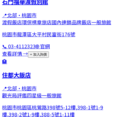
石門福華渡假別館
📍
北部
·
桃園市
渡假飯店
環保標章旅店
國內連鎖品牌飯店
一般旅館
桃園市龍潭區大平村民富街176號
📞
03-4112323
🌐 官網
查看詳情 →
+ 加入詢價
🏨
住都大飯店
📍
北部
·
桃園市
觀光局評鑑四星級
一般旅館
桃園市桃園區桃鶯路398號5-12樓,398-1號1-9
樓,398-2號1-9樓,388-5號1-11樓