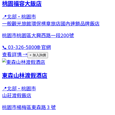
桃園福容大飯店
📍
北部
·
桃園市
一般觀光旅館
環保標章旅店
國內連鎖品牌飯店
桃園市桃園區大興西路一段200號
📞
03-326-5800
🌐 官網
查看詳情 →
+ 加入詢價
東森山林渡假酒店
📍
北部
·
桃園市
山莊
渡假飯店
桃園市楊梅區東森路 3 號