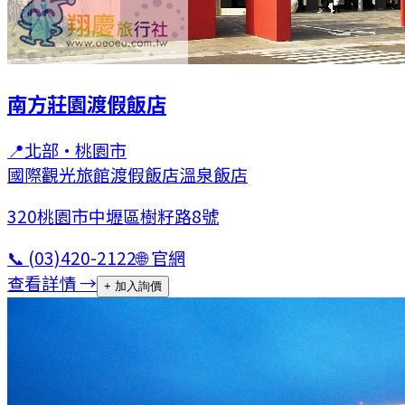
南方莊園渡假飯店
📍
北部
·
桃園市
國際觀光旅館
渡假飯店
溫泉飯店
320桃園市中壢區樹籽路8號
📞
(03)420-2122
🌐 官網
查看詳情 →
+ 加入詢價