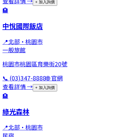
查看詳情 →
+ 加入詢價
🏨
中悅國際飯店
📍
北部
·
桃園市
一般旅館
桃園市桃園區育樂街20號
📞
(03)347-8888
🌐 官網
查看詳情 →
+ 加入詢價
🏨
綠光森林
📍
北部
·
桃園市
民宿