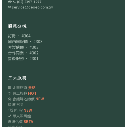
☎
📞
(02) 2397-1277
✉
service@oeoeo.com.tw
服務分機
訂房 · #304
國內團報價 · #303
客製估價 · #303
合作同業 · #302
售後服務 · #301
三大服務
🏢 企業旅遊
賣點
👔 員工旅遊
HOT
🎤 會議場地詢價
NEW
精選行程
代訂行程
NEW
💕 單人湊團趣
自選估價
BETA