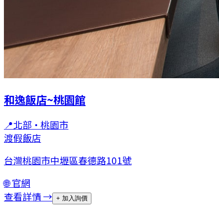
和逸飯店~桃園館
📍
北部
·
桃園市
渡假飯店
台灣桃園市中壢區春德路101號
🌐 官網
查看詳情 →
+ 加入詢價