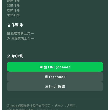
飯店介紹
餐廳介紹
景點介紹
網站地圖
合作夥伴
🏨 飯店業者上架 →
🏞 景點業者上架 →
立即聯繫
💬 加 LINE
@oeoeo
📘 Facebook
✉ Email 聯絡
© 2026
翔慶旅行社股份有限公司
· 代表人：古明正
隱私權政策
網站地圖
🎫 領隊登入
🔐 後台