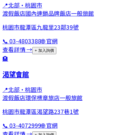
📍
北部
·
桃園市
渡假飯店
國內連鎖品牌飯店
一般旅館
桃園市龍潭區九龍里23鄰39號
📞
03-4803388
🌐 官網
查看詳情 →
+ 加入詢價
🏨
渴望會館
📍
北部
·
桃園市
渡假飯店
環保標章旅店
一般旅館
桃園市龍潭區渴望路237巷1號
📞
03-4072999
🌐 官網
查看詳情 →
+ 加入詢價