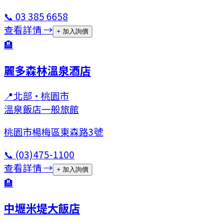
📞
03 385 6658
查看詳情 →
+ 加入詢價
🏨
麗多森林溫泉酒店
📍
北部
·
桃園市
溫泉飯店
一般旅館
桃園市楊梅區東森路3號
📞
(03)475-1100
查看詳情 →
+ 加入詢價
🏨
中壢米堤大飯店