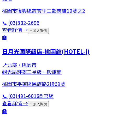
桃園市復興區霞雲里三鄰志繼19號之2
📞
(03)382-2696
查看詳情 →
+ 加入詢價
🏨
日月光國際飯店-桃園館(HOTEL-j)
📍
北部
·
桃園市
觀光局評鑑三星級
一般旅館
桃園市平鎮區民族路2段69號
📞
(03)491-6018
🌐 官網
查看詳情 →
+ 加入詢價
🏨