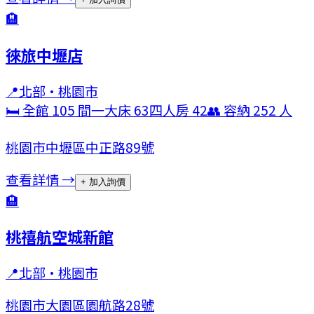
🏨
徠旅中壢店
📍
北部
·
桃園市
🛏 全館
105
間
一大床
63
四人房
42
👥 容納
252
人
桃園市中壢區中正路89號
查看詳情 →
+ 加入詢價
🏨
桃禧航空城新館
📍
北部
·
桃園市
桃園市大園區園航路28號