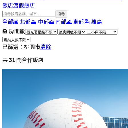
飯店
渡假飯店
搜尋
全部
🌆
北部
🏔
中部
🌅
南部
🌊
東部
🏝
離島
🏨 房間數
已篩選：
桃園市
清除
共
31
間合作飯店