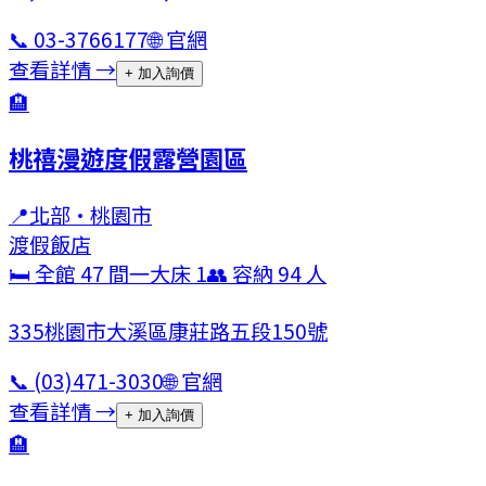
📞
03-3766177
🌐 官網
查看詳情 →
+ 加入詢價
🏨
桃禧漫遊度假露營園區
📍
北部
·
桃園市
渡假飯店
🛏 全館
47
間
一大床
1
👥 容納
94
人
335桃園市大溪區康莊路五段150號
📞
(03)471-3030
🌐 官網
查看詳情 →
+ 加入詢價
🏨