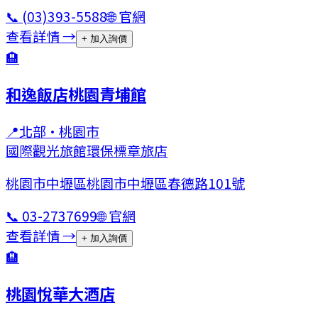
📞
(03)393-5588
🌐 官網
查看詳情 →
+ 加入詢價
🏨
和逸飯店桃園青埔館
📍
北部
·
桃園市
國際觀光旅館
環保標章旅店
桃園市中壢區桃園市中壢區春德路101號
📞
03-2737699
🌐 官網
查看詳情 →
+ 加入詢價
🏨
桃園悅華大酒店