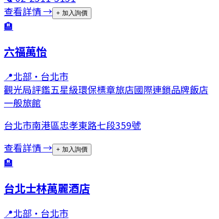
查看詳情 →
+ 加入詢價
🏨
六福萬怡
📍
北部
·
台北市
觀光局評鑑五星級
環保標章旅店
國際連鎖品牌飯店
一般旅館
台北市南港區忠孝東路七段359號
查看詳情 →
+ 加入詢價
🏨
台北士林萬麗酒店
📍
北部
·
台北市