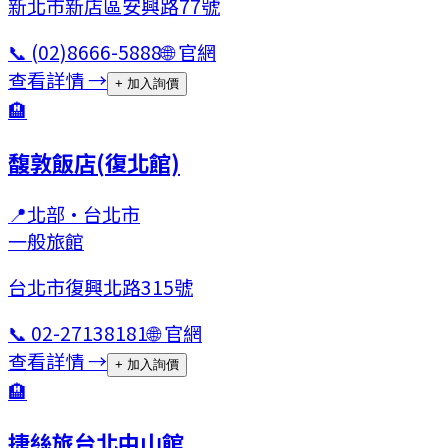
新北市新店區安興路77號
📞
(02)8666-5888
🌐 官網
查看詳情 →
+ 加入詢價
🏨
馥敦飯店(復北館)
📍
北部
·
台北市
一般旅館
台北市復興北路315號
📞
02-27138181
🌐 官網
查看詳情 →
+ 加入詢價
🏨
捷絲旅台北中山館