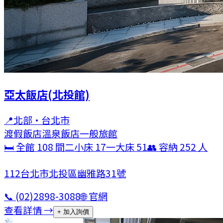
亞太飯店(北投館)
📍
北部
·
台北市
渡假飯店
溫泉飯店
一般旅館
🛏 全館
108
間
二小床
17
一大床
51
👥 容納
252
人
112台北市北投區幽雅路31號
📞
(02)2898-3088
🌐 官網
查看詳情 →
+ 加入詢價