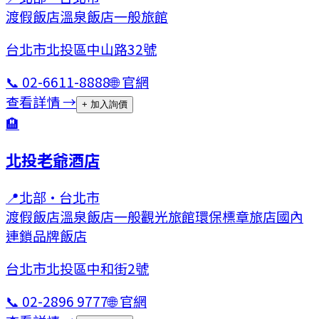
渡假飯店
溫泉飯店
一般旅館
台北市北投區中山路32號
📞
02-6611-8888
🌐 官網
查看詳情 →
+ 加入詢價
🏨
北投老爺酒店
📍
北部
·
台北市
渡假飯店
溫泉飯店
一般觀光旅館
環保標章旅店
國內
連鎖品牌飯店
台北市北投區中和街2號
📞
02-2896 9777
🌐 官網