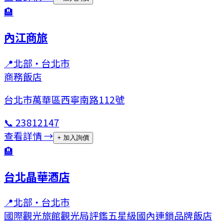
🏨
內江商旅
📍
北部
·
台北市
商務飯店
台北市萬華區西寧南路112號
📞
23812147
查看詳情 →
+ 加入詢價
🏨
台北晶華酒店
📍
北部
·
台北市
國際觀光旅館
觀光局評鑑五星級
國內連鎖品牌飯店