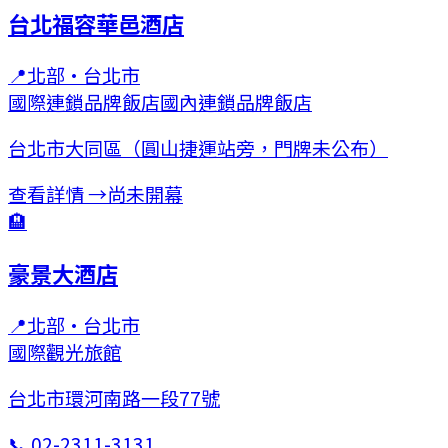
台北福容華邑酒店
📍
北部
·
台北市
國際連鎖品牌飯店
國內連鎖品牌飯店
台北市大同區（圓山捷運站旁，門牌未公布）
查看詳情 →
尚未開幕
🏨
豪景大酒店
📍
北部
·
台北市
國際觀光旅館
台北市環河南路一段77號
📞
02-2311-3131