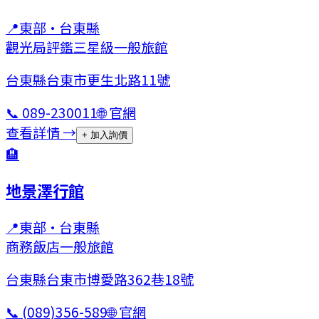
📍
東部
·
台東縣
觀光局評鑑三星級
一般旅館
台東縣台東市更生北路11號
📞
089-230011
🌐 官網
查看詳情 →
+ 加入詢價
🏨
地景澤行館
📍
東部
·
台東縣
商務飯店
一般旅館
台東縣台東市博愛路362巷18號
📞
(089)356-589
🌐 官網