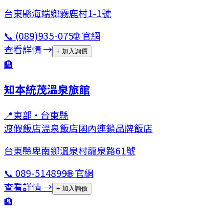
台東縣海端鄉霧鹿村1-1號
📞
(089)935-075
🌐 官網
查看詳情 →
+ 加入詢價
🏨
知本統茂溫泉旅館
📍
東部
·
台東縣
渡假飯店
溫泉飯店
國內連鎖品牌飯店
台東縣卑南鄉溫泉村龍泉路61號
📞
089-514899
🌐 官網
查看詳情 →
+ 加入詢價
🏨