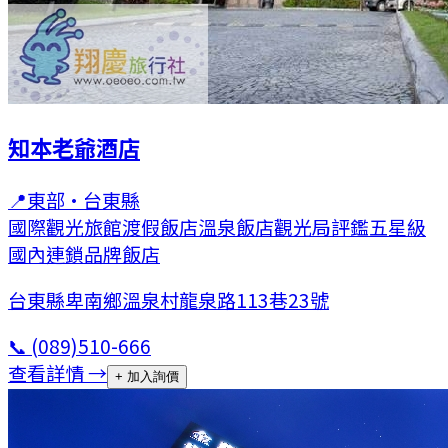
知本老爺酒店
📍
東部
·
台東縣
國際觀光旅館
渡假飯店
溫泉飯店
觀光局評鑑五星級
國內連鎖品牌飯店
台東縣卑南鄉溫泉村龍泉路113巷23號
📞
(089)510-666
查看詳情 →
+ 加入詢價