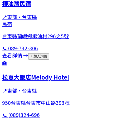
椰油灣民宿
📍
東部
·
台東縣
民宿
台東縣蘭嶼鄉椰油村296之5號
📞
089-732-306
查看詳情 →
+ 加入詢價
🏨
松夏大飯店Melody Hotel
📍
東部
·
台東縣
950台東縣台東市中山路393號
📞
(089)324-696