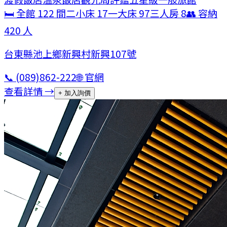
🛏 全館
122
間
二小床
17
一大床
97
三人房
8
👥 容納
420
人
台東縣池上鄉新興村新興107號
📞
(089)862-222
🌐 官網
查看詳情 →
+ 加入詢價