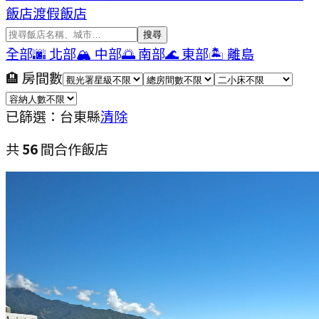
飯店
渡假飯店
搜尋
全部
🌆
北部
🏔
中部
🌅
南部
🌊
東部
🏝
離島
🏨 房間數
已篩選：
台東縣
清除
共
56
間合作飯店