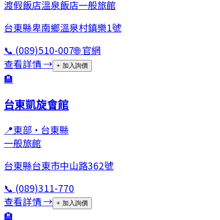
渡假飯店
溫泉飯店
一般旅館
台東縣卑南鄉溫泉村鎮樂1號
📞
(089)510-007
🌐 官網
查看詳情 →
+ 加入詢價
🏨
台東凱旋會館
📍
東部
·
台東縣
一般旅館
台東縣台東市中山路362號
📞
(089)311-770
查看詳情 →
+ 加入詢價
🏨