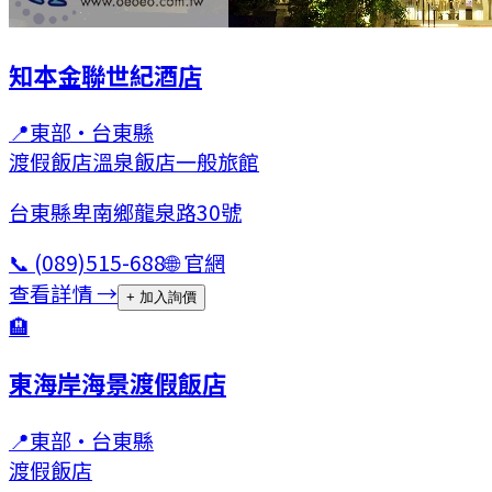
知本金聯世紀酒店
📍
東部
·
台東縣
渡假飯店
溫泉飯店
一般旅館
台東縣卑南鄉龍泉路30號
📞
(089)515-688
🌐 官網
查看詳情 →
+ 加入詢價
🏨
東海岸海景渡假飯店
📍
東部
·
台東縣
渡假飯店