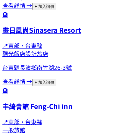
查看詳情 →
+ 加入詢價
🏨
畫日風尚Sinasera Resort
📍
東部
·
台東縣
觀光飯店
設計旅店
台東縣長濱鄉南竹湖26-3號
查看詳情 →
+ 加入詢價
🏨
丰綺會館 Feng-Chi inn
📍
東部
·
台東縣
一般旅館