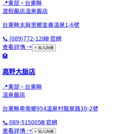
📍
東部
·
台東縣
渡假飯店
溫泉飯店
台東縣太麻里鄉金崙溫泉1-6號
📞
(089)772-128
🌐 官網
查看詳情 →
+ 加入詢價
🏨
高野大飯店
📍
東部
·
台東縣
溫泉飯店
台東縣卑南鄉954溫泉村龍泉路30-2號
📞
089-515005
🌐 官網
查看詳情 →
+ 加入詢價